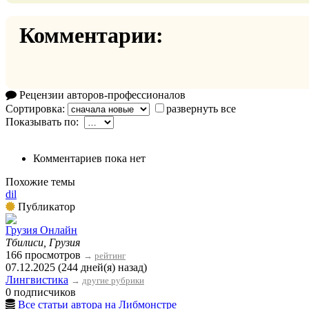
Комментарии:
Рецензии авторов-профессионалов
Сортировка:
развернуть все
Показывать по:
Комментариев пока нет
Похожие темы
dil
Публикатор
Грузия Онлайн
Тбилиси, Грузия
166 просмотров
→
рейтинг
07.12.2025 (244 дней(я) назад)
Лингвистика
→
другие рубрики
0 подписчиков
Все статьи автора на Либмонстре