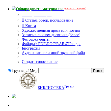
делитесь с миром!
Обнародовать материалы
Тип публикации
Статья, обзор, исследование
Книга
Художественная проза или поэзия
Запись в личном дневнике (блоге)
Фотодокументы
Файл(ы): PDF\DOC\RAR\ZIP и др.
Биография
Аудиокнига или иной звуковой файл
Дополнительные опции:
Создать голосование
Грузия
Мир
Грузии
БИБЛИОТЕКА