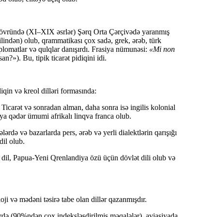
övründə (XI–XIX əsrlər) Şərq Orta Çərçivədə yaranmış
ilindən) olub, qrammatikası çox sadə, grek, ərəb, türk
 diplomatlar və qulqlar danışırdı. Frasiya nümunəsi:
«Mi non
an?»). Bu, tipik
ticarət pidiqini
idi.
qin və kreol dilləri formasında:
. Ticarət və sonradan alman, daha sonra isə ingilis kolonial
oya qədər
ümumi afrikalı linqva franca
olub.
rdə və bazarlarda pers, ərəb və yerli dialektlərin qarışığı
dil olub.
 dil, Papua-Yeni Qrenlandiya özü üçün dövlət dili olub və
ji və mədəni təsirə tabe olan dillər qazanmışdır.
rdə (90%ndən çox indeksləşdirilmiş məqalələr), aviasiyada