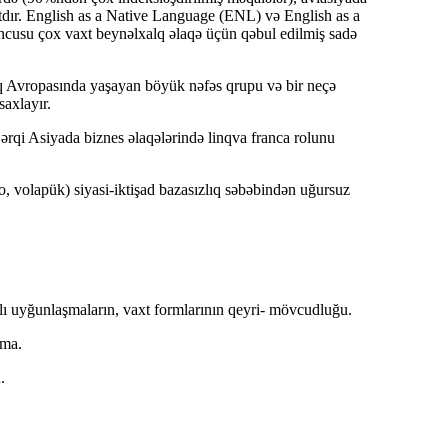
dır.
English as a Native Language (ENL)
və
English as a
ncusu çox vaxt beynəlxalq əlaqə üçün qəbul edilmiş sadə
q Avropasında yaşayan böyük nəfəs qrupu və bir neçə
saxlayır.
ərqi Asiyada biznes əlaqələrində linqva franca rolunu
, volapük) siyasi-iktişad bazasızlıq səbəbindən uğursuz
qlı uyğunlaşmaların, vaxt formlarının qeyri- mövcudluğu.
rma.
.