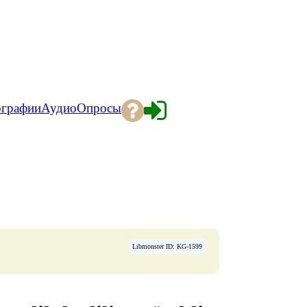
ографии
Аудио
Опросы
Libmonster ID: KG-1599