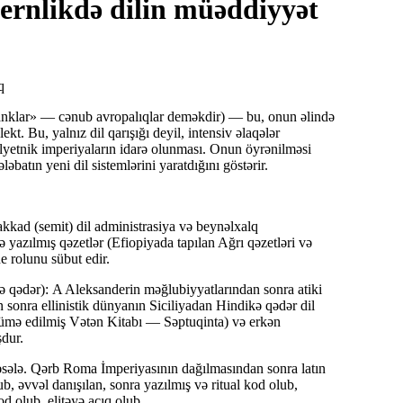
rnlikdə dilin müəddiyyət
q
anklar» — cənub avropalıqlar deməkdir) — bu, onun əlində
ekt. Bu, yalnız dil qarışığı deyil, intensiv əlaqələr
 polyetnik imperiyaların idarə olunması. Onun öyrənilməsi
əbatın yeni dil sistemlərini yaratdığını göstərir.
ad (semit) dil administrasiya və beynəlxalq
ə yazılmış qəzetlər (Efiopiyada tapılan Ağrı qəzetləri və
ne
rolunu sübut edir.
ə qədər):
A Aleksanderin məğlubiyyatlarından sonra atiki
 sonra ellinistik dünyanın Siciliyadan Hindikə qədər dil
cümə edilmiş Vətən Kitabı — Səptuqinta) və erkən
şdur.
məsələ. Qərb Roma İmperiyasının dağılmasından sonra latın
b, əvvəl danışılan, sonra yazılmış və ritual kod olub,
od olub, elitəyə açıq olub.