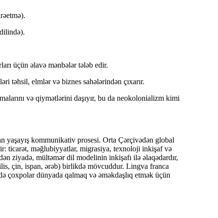
arəetmə).
dilində).
rları üçün əlavə mənbələr tələb edir.
əri təhsil, elmlər və biznes sahələrindən çıxarır.
malarını və qiymətlərini daşıyır, bu da neokolonializm kimi
şan
yaşayış kommunikativ prosesi
. Orta Çərçivədən global
rir: ticarət, məğlubiyyatlar, migrasiya, texnoloji inkişaf və
dən ziyadə, mültəmər dil modelinin inkişafı ilə əlaqədardır,
lis, çin, ispan, ərəb) birlikdə mövcuddur. Lingva franca
həm də çoxpolar dünyada qalmaq və əməkdaşlıq etmək üçün