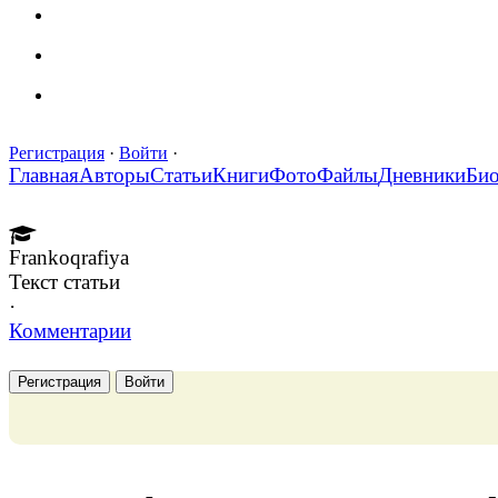
Регистрация
·
Войти
·
Главная
Авторы
Статьи
Книги
Фото
Файлы
Дневники
Би
Frankoqrafiya
Текст статьи
·
Комментарии
Регистрация
Войти