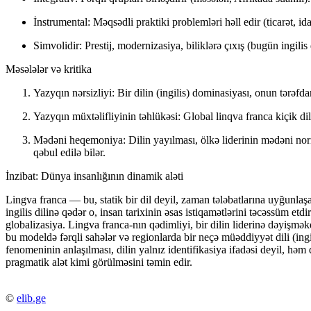
İnstrumental:
Məqsədli praktiki problemləri həll edir (ticarət, id
Simvolidir:
Prestij, modernizasiya, biliklərə çıxış (bugün ingilis 
Məsələlər və kritika
Yazyqın nərsizliyi:
Bir dilin (ingilis) dominasiyası, onun tərəfda
Yazyqın müxtəlifliyinin təhlükəsi:
Global linqva franca kiçik dill
Mədəni heqemoniya:
Dilin yayılması, ölkə liderinin mədəni nor
qəbul edilə bilər.
İnzibat: Dünya insanlığının dinamik aləti
Lingva franca — bu, statik bir dil deyil, zaman tələbatlarına uyğunla
ingilis dilinə qədər o, insan tarixinin əsas istiqamətlərini təcəssüm etdi
globalizasiya. Lingva franca-nın qədimliyi, bir dilin liderinə dəyişmək
bu modeldə fərqli sahələr və regionlarda bir neçə müəddiyyət dili (ingi
fenomeninin anlaşılması, dilin yalnız identifikasiya ifadəsi deyil, 
pragmatik alət kimi görülməsini təmin edir.
©
elib.ge