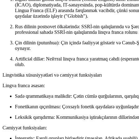
(İCAO), diplomatiyada, IT-sənayesində, pop-kültürdə dominant
Lingua Franca (ELF)
arasında fərqlənmək vacibdir, çünki sonu
qaydalar üzərində işləyir ("Globish").
Rus dilinin postsovet ölkələrində:
SSRİ-nin qalıqlarında və Şər
professional sahədə SSRİ-nin qalıqlarında linqva franca rolunu 
Çin dilinin (putunhuа):
Çin içində fəaliyyət göstərir və Cənub-Ş
oynayır.
Artificiəl dillər:
Nейтral linqva franca yaratmaq cəhdi (esperanto
olub.
Lingvistika xüsusiyyətləri və cəmiyyət funksiyaları
Lingva franca əsasən:
Sadə qrammatikaya malikdir:
Çətin cümlə qurğularının, qarşılı
Fonetikanın qıçırılması:
Çoxsaylı fonetik qaydalarə uyğunlaşdı
Leksikik qarışdırma:
Kommunikasiya iştirakçılarının dillərindən
Cəmiyyət funksiyaları:
İntegrativ:
Fərqli qrupları birləşdirir (məsələn, Afrikada suahili).