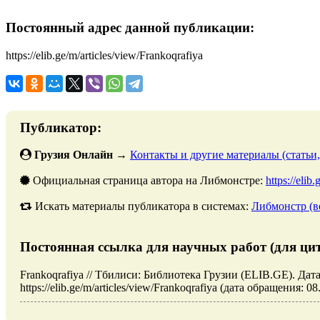
Постоянный адрес данной публикации:
https://elib.ge/m/articles/view/Frankoqrafiya
Публикатор:
Грузия Онлайн
→
Контакты и другие материалы (статьи,
Официальная страница автора на Либмонстре:
https://elib
Искать материалы публикатора в системах:
Либмонстр (в
Постоянная ссылка для научных работ (для ци
Frankoqrafiya // Тбилиси: Библиотека Грузии (ELIB.GE). Дат
https://elib.ge/m/articles/view/Frankoqrafiya (дата обращения: 08