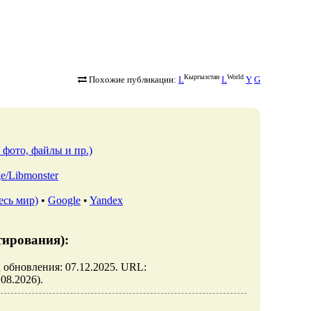
Кыргызстан
World
Похожие публикации:
L
L
Y
G
 фото, файлы и пр.)
.ge/Libmonster
есь мир)
•
Google
•
Yandex
тирования):
а обновления: 07.12.2025. URL:
.08.2026).