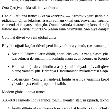
Orta Çərçivədə klassik linqva franca
Həqiqi «лингва franca» (və ya «сабир») — Krestovik yürüşlərinin d
pidiqindir. Onun leksikası əsasən
romansk
(italyan, provansal, ispan d
elementləri ilə qarışdırılmışdır. Onun üzərində ticarətçilər, korsarlar,
mirato tuo. Perche ti parla?»
(«Mən sənə baxmıram. Sən niyə danışırs
Colonial dövrü və yeni global dillər
Böyük coğrafi kəşflər dövrü yeni linqva franca yaratdı, çox zaman pidi
Suahili:
Eskizanlıların dilidir, aрап leksikası ilə zənginləşmişdir
idarəetməsi ilə suahili, milyonlarla insan üçün Keniadan Kong
Hindustani (urdu və hindin əsası):
Şimal İndiyada qüvvəli qüvvələ
olaraq yaranmışdır. Britaniya Hindistanında millətlərarası əlaqə 
Tok-писин (Yeni Qrenlandiya):
İngilis əsasında yaranmış kreol
yüzədən çox etnik qrupu birləşdirir.
Modern global linqva franca
XX–XXI əsrlərdə linqva franca rolunu aləmlər, statusu iqtisadi, texnolo
İngilis dilinin global linqva franca (Global English) kimi:
Elmlə