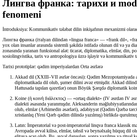
Лингва франка: тарихи и mode
fenomeni
İntroduksiya: Kommunikativ tələbat dilin inkişafının mexanizmi olara
Лингва франка (ітalyan dilindən «lingua franca» — «frank dil», «fr
yox olan insanlar arasında sistemli şəkildə istifadə olunan dil və ya dial
zonasında yaranan
funksional alət
: ticarət, diplomatika, elmlər, din,
sosiolingvistika, tarix və antropologiya üzrə işləyir və kommunikativ təl
Tarixi prototiplər: qədim imperiyalardan Orta əsrlərə
Akkad dil (XXIII–VII əsrlər öncəsi):
Qədim Mezopotamiyada akk
diplomatikada dil olub, şumer dilini əvəz etmişdir. Akkad dilind
Hattusada tapılan qəzetlər) onun Böyük Şərqdə
diplomatik koi
Koine (ἡ κοινὴ διάλεκτος) — «ortaq dialekt» (IV əsrdən IV əsr
dialekti əsasında yaranmışdır. Aleksanderin məğlubiyyatlarından
olub, elmlər (Arhimedin əsərləri), ədəbiyyat (Qədim Qərbə tər
xristianlıq (Yeni Qərb qədim dilində yazılmış) birlikdə qurulmu
Latın:
İmperatorial və post-imperatorial linqva franca klassik 
Avropada əvvəl kilisə, elmlər, təhsil və beynəlxalq hüquq dil olu
elitəyə açıq olub. Bu, əvvəl danışılan, sonra yazılmış və ritual k