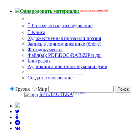
делитесь с миром!
Обнародовать материалы
Тип публикации
Статья, обзор, исследование
Книга
Художественная проза или поэзия
Запись в личном дневнике (блоге)
Фотодокументы
Файл(ы): PDF\DOC\RAR\ZIP и др.
Биография
Аудиокнига или иной звуковой файл
Дополнительные опции:
Создать голосование
Грузия
Мир
Грузии
БИБЛИОТЕКА