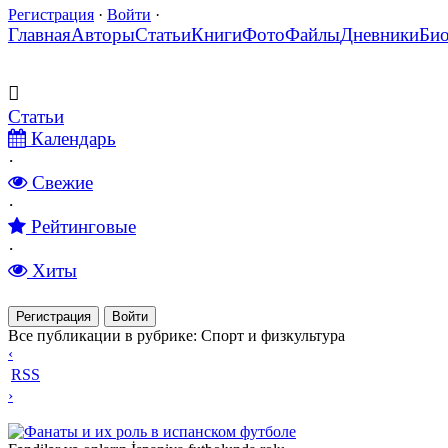
Регистрация
·
Войти
·
Главная
Авторы
Статьи
Книги
Фото
Файлы
Дневники
Би
Статьи
Календарь
·
Свежие
·
Рейтинговые
·
Хиты
Регистрация
Войти
Все публикации в рубрике: Спорт и физкультура
‹
RSS
›
Фанаты и их роль в испанском футболе