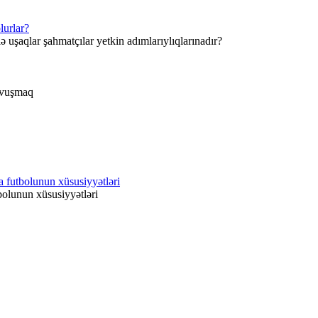
lurlar?
ə uşaqlar şahmatçılar yetkin adımlarıylıqlarınadır?
qovuşmaq
a futbolunun xüsusiyyətləri
bolunun xüsusiyyətləri