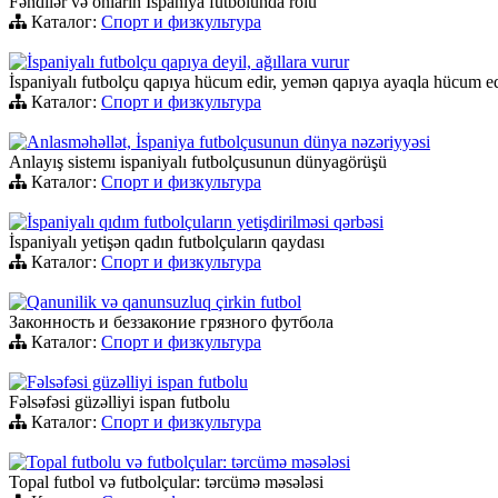
Fəndilər və onların İspaniya futbolunda rolu
Каталог:
Спорт и физкультура
İspaniyalı futbolçu qapıya deyil, ağıllara vurur
İspaniyalı futbolçu qapıya hücum edir, yemən qapıya ayaqla hücum e
Каталог:
Спорт и физкультура
Anlasməhəllət, İspaniya futbolçusunun dünya nəzəriyyəsi
Anlayış sistemı ispaniyalı futbolçusunun dünyagörüşü
Каталог:
Спорт и физкультура
İspaniyalı qıdım futbolçuların yetişdirilməsi qərbəsi
İspaniyalı yetişən qadın futbolçuların qaydası
Каталог:
Спорт и физкультура
Qanunilik və qanunsuzluq çirkin futbol
Законность и беззаконие грязного футбола
Каталог:
Спорт и физкультура
Fəlsəfəsi güzəlliyi ispan futbolu
Fəlsəfəsi güzəlliyi ispan futbolu
Каталог:
Спорт и физкультура
Topal futbolu və futbolçular: tərcümə məsələsi
Topal futbol və futbolçular: tərcümə məsələsi