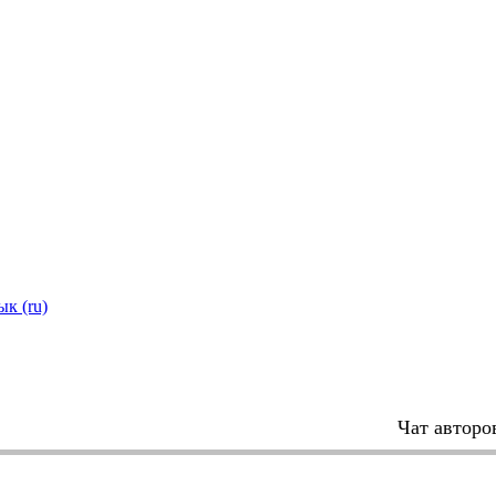
ык (ru)
Чат авторо