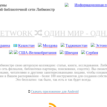
щены
ной библиотечной сети Либмонстр
NETWORK
ОДИН МИР - ОД
краина
Казахстан
Молдова
Таджикистан
Эстон
США-Великобритания
Швеция
Сербия
ибмонстре свою авторскую коллекцию: статьи, книги, исследования. Ли
з сеть филиалов, библиотеки-партнеры, поисковики, соцсети). Вы сможет
иками, читателями и другими заинтересованными лицами, чтобы ознако
ии в Вашем распоряжении - более 100 инструментов для создания собст
Это бесплатно: так было, так есть и так будет всегда.
Скачать приложение для Android