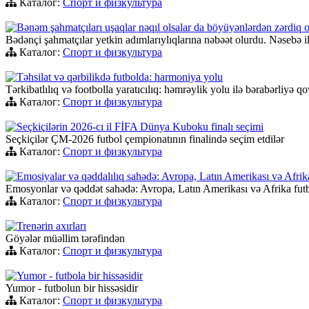
Каталог:
Спорт и физкультура
Bənəm şahmatçıları uşaqlar nəqıl olsalar da böyüyənlərdən zərdiq o
Bədənçi şahmatçılar yetkin adımlarıylıqlarına nəbəət olurdu. Nəsebə il
Каталог:
Спорт и физкультура
Təhsilat və qərbilikdə futbolda: harmoniya yolu
Tərkibatlılıq və footbolla yaratıcılıq: həmrəylik yolu ilə bərabərliyə 
Каталог:
Спорт и физкультура
Seçkiçilərin 2026-cı il FİFA Dünya Kuboku finalı seçimi
Seçkiçilər ÇM-2026 futbol çempionatının finalində seçim etdilər
Каталог:
Спорт и физкультура
Emosiyalar və qəddalılıq sahədə: Avropa, Latın Amerikası və Afrik
Emosyonlar və qəddət sahədə: Avropa, Latın Amerikası və Afrika fut
Каталог:
Спорт и физкультура
Trenərin axırları
Göyələr müəllim tərəfindən
Каталог:
Спорт и физкультура
Yumor - futbola bir hissəsidir
Yumor - futbolun bir hissəsidir
Каталог:
Спорт и физкультура