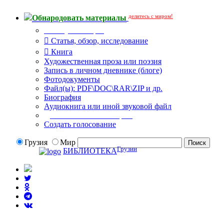
делитесь с миром!
Обнародовать материалы
Тип публикации
Статья, обзор, исследование
Книга
Художественная проза или поэзия
Запись в личном дневнике (блоге)
Фотодокументы
Файл(ы): PDF\DOC\RAR\ZIP и др.
Биография
Аудиокнига или иной звуковой файл
Дополнительные опции:
Создать голосование
Грузия
Мир
Грузии
БИБЛИОТЕКА