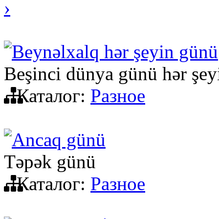
›
Beynəlxalq hər şeyin günü
Beşinci dünya günü hər şey
Каталог:
Разное
Ancaq günü
Təpək günü
Каталог:
Разное