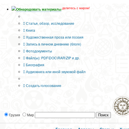
делитесь с миром!
Обнародовать материалы
Тип публикации
Статья, обзор, исследование
Книга
Художественная проза или поэзия
Запись в личном дневнике (блоге)
Фотодокументы
Файл(ы): PDF\DOC\RAR\ZIP и др.
Биография
Аудиокнига или иной звуковой файл
Дополнительные опции:
Создать голосование
Грузия
Мир