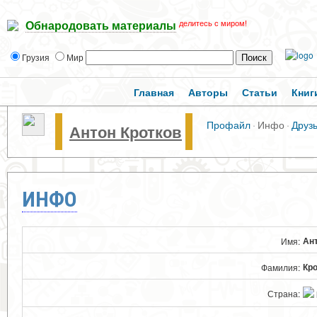
делитесь с миром!
Обнародовать материалы
Грузия
Мир
Главная
Авторы
Статьи
Книг
Профайл
·
Инфо
·
Друз
Антон Кротков
ИНФО
Ан
Имя:
Кр
Фамилия:
Страна: