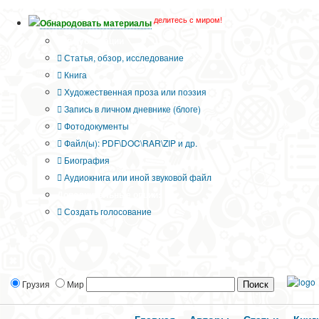
делитесь с миром!
Обнародовать материалы
Тип публикации
Статья, обзор, исследование
Книга
Художественная проза или поэзия
Запись в личном дневнике (блоге)
Фотодокументы
Файл(ы): PDF\DOC\RAR\ZIP и др.
Биография
Аудиокнига или иной звуковой файл
Дополнительные опции:
Создать голосование
Грузия
Мир