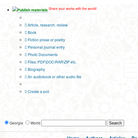
Share your works with the world!
Publish materials
Publication type?
Article, research, review
Book
Fiction prose or poetry
Personal journal entry
Photo Documents
Files: PDF\DOC\RAR\ZIP etc.
Biography
An audiobook or other audio file
Additional options:
Create a poll
Georgia
World