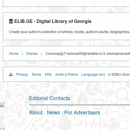
ELIB.GE - Digital Library of Georgia
Create your author's collection of articles, books, author's works, biographies
›
›
Home
Diaries
СолонарД.П solonar55@rambler.ru К электрическо
Privacy
Terms
FAQ
Invite a Friend
Language (en)
© 2026
Libra
Editorial Contacts
About
·
News
·
For Advertisers