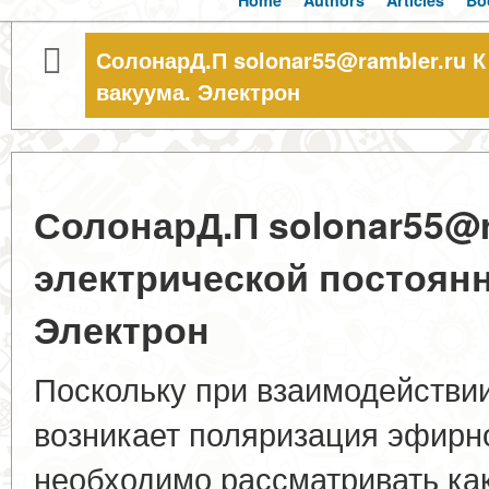
Home
Authors
Articles
Bo
СолонарД.П solonar55@rambler.ru 
вакуума. Электрон
СолонарД.П solonar55@r
электрической постоянн
Электрон
Поскольку при взаимодействии
возникает поляризация эфирно
необходимо рассматривать ка