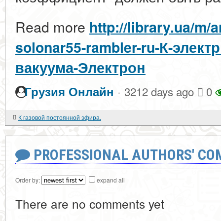
Read more
http://library.ua/m
solonar55-rambler-ru-К-элек
вакуума-Электрон
·
Грузия Онлайн
3212 days ago
0
К газовой постоянной эфира.
PROFESSIONAL AUTHORS' CO
Order by:
expand all
There are no comments yet