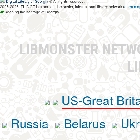
Digital Library of Georgia
® All rights reserved.
2025-2026, ELIB.GE is a part of Libmonster, international library network (
open ma
Keeping the heritage of Georgia
LIBMONSTER NET
L
US-Great Brit
Russia
Belarus
Ukr