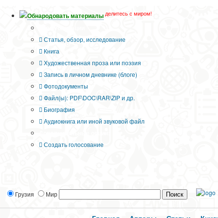
делитесь с миром!
Обнародовать материалы
Тип публикации
Статья, обзор, исследование
Книга
Художественная проза или поэзия
Запись в личном дневнике (блоге)
Фотодокументы
Файл(ы): PDF\DOC\RAR\ZIP и др.
Биография
Аудиокнига или иной звуковой файл
Дополнительные опции:
Создать голосование
Грузия
Мир