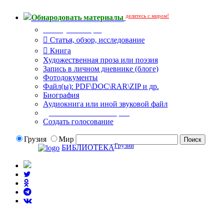
делитесь с миром!
Обнародовать материалы
Тип публикации
Статья, обзор, исследование
Книга
Художественная проза или поэзия
Запись в личном дневнике (блоге)
Фотодокументы
Файл(ы): PDF\DOC\RAR\ZIP и др.
Биография
Аудиокнига или иной звуковой файл
Дополнительные опции:
Создать голосование
Грузия
Мир
Грузии
БИБЛИОТЕКА