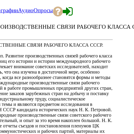
ографии
Аудио
Опросы
ОИЗВОДСТВЕННЫЕ СВЯЗИ РАБОЧЕГО КЛАССА СССР
ДСТВЕННЫЕ СВЯЗИ РАБОЧЕГО КЛАССА СССР.
коп. Развитие производственных связей рабочего класса
ниц его истории и истории международного рабочего
лекает внимание советских исследователей, находит
ь, что она изучена в достаточной мере, особенно
 когда все разнообразнее становятся формы и методы
еждународные производственные связи рабочего
лей в работе промышленных предприятий других стран,
ние заказов зарубежных стран на добычу и поставку
индустриальному труду, социалистическое
 темы и являются предметом исследования в
 СССР кандидата исторических наук Н. К. Петровой.
ародные производственные связи советского рабочего
ительный, и опыт за это время накоплен большой. Н. К.
е отчеты съездов и постановления пленумов ЦК
оммунистических и рабочих партий, материалы их