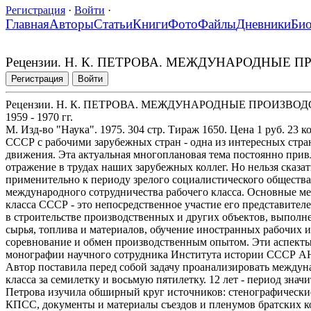
Регистрация
·
Войти
·
Главная
Авторы
Статьи
Книги
Фото
Файлы
Дневники
Би
Рецензии. Н. К. ПЕТРОВА. МЕЖДУНАРОДНЫЕ ПР
Регистрация
Войти
Рецензии. Н. К. ПЕТРОВА. МЕЖДУНАРОДНЫЕ ПРОИЗВО
1959 - 1970 гг.
М. Изд-во "Наука". 1975. 304 стр. Тираж 1650. Цена 1 руб. 23 
СССР с рабочими зарубежных стран - одна из интересных стра
движения. Эта актуальная многоплановая тема постоянно прив
отражение в трудах наших зарубежных коллег. Но нельзя сказат
применительно к периоду зрелого социалистического общества,
международного сотрудничества рабочего класса. Основные м
класса СССР - это непосредственное участие его представите
в строительстве производственных и других объектов, выполне
сырья, топлива и материалов, обучение иностранных рабочих 
соревнование и обмен производственным опытом. Эти аспекты
монографии научного сотрудника Института истории СССР АН
Автор поставила перед собой задачу проанализировать междун
класса за семилетку и восьмую пятилетку. 12 лет - период знач
Петрова изучила обширный круг источников: стенографически
КПСС, документы и материалы съездов и пленумов братских к