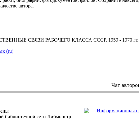
 работ, биографий, фотодокументов, файлов. Сохраните навсегда
качестве автора.
ВЕННЫЕ СВЯЗИ РАБОЧЕГО КЛАССА СССР. 1959 - 1970 гг.
ык (ru)
Чат авторо
щены
ной библиотечной сети Либмонстр