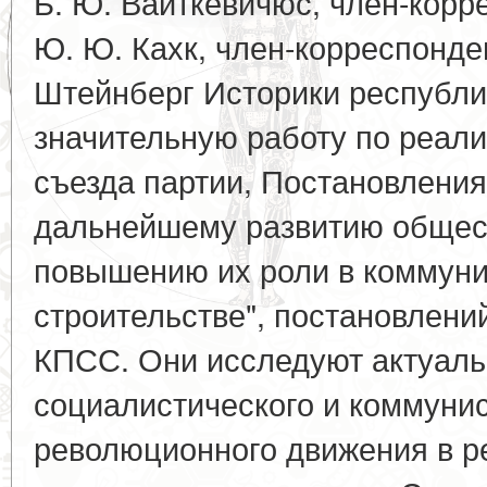
Б. Ю. Вайткевичюс, член-кор
Ю. Ю. Кахк, член-корреспонде
Штейнберг Историки республи
значительную работу по реал
съезда партии, Постановлени
дальнейшему развитию общес
повышению их роли в коммун
строительстве", постановлен
КПСС. Они исследуют актуал
социалистического и коммунис
революционного движения в р