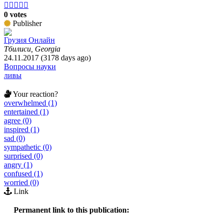





0 votes
Publisher
Грузия Онлайн
Тбилиси, Georgia
24.11.2017 (3178 days ago)
Вопросы науки
ливы
Your reaction?
overwhelmed (1)
entertained (1)
agree (0)
inspired (1)
sad (0)
sympathetic (0)
surprised (0)
angry (1)
confused (1)
worried (0)
Link
Permanent link to this publication: