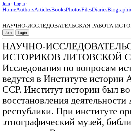
Join
·
Login
·
Home
Authors
Articles
Books
Photos
Files
Diaries
Biographi
НАУЧНО-ИССЛЕДОВАТЕЛЬСКАЯ РАБОТА ИСТО
Join
Login
НАУЧНО-ИССЛЕДОВАТЕЛЬС
ИСТОРИКОВ ЛИТОВСКОЙ С
Исследования по вопросам ис
ведутся в Институте истории 
ССР. Институт истории был вос
восстановления деятельности
республики. При институте ор
этнографический музей, библи