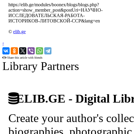
https://elib.ge/modules/boonex/blogs/blogs.php?
action=show_member_post&postUri=НАУЧНО-
ИССЛЕДОВАТЕЛЬСКАЯ-РАБОТА-
ИСТОРИКОВ-ЛИТОВСКОЙ-ССР&lang=en
©
elib.ge
‹
›
Share this article with friends
Library Partners
ELIB.GE - Digital Libr
Create your author's collec
biographies, photographic 