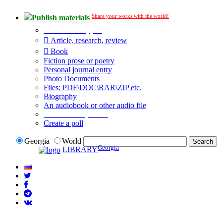
Share your works with the world!
Publish materials
Publication type?
Article, research, review
Book
Fiction prose or poetry
Personal journal entry
Photo Documents
Files: PDF\DOC\RAR\ZIP etc.
Biography
An audiobook or other audio file
Additional options:
Create a poll
Georgia
World
Georgia
LIBRARY