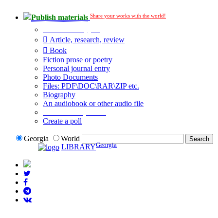
Share your works with the world!
Publish materials
Publication type?
Article, research, review
Book
Fiction prose or poetry
Personal journal entry
Photo Documents
Files: PDF\DOC\RAR\ZIP etc.
Biography
An audiobook or other audio file
Additional options:
Create a poll
Georgia
World
Georgia
LIBRARY