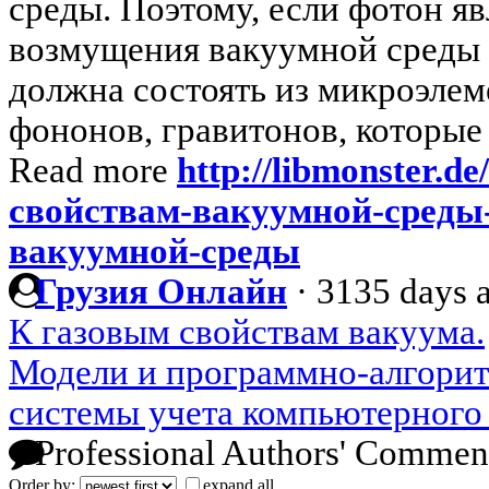
среды. Поэтому, если фотон яв
возмущения вакуумной среды т
должна состоять из микроэле
фононов, гравитонов, которые 
Read more
http://libmonster.de
свойствам-вакуумной-среды
вакуумной-среды
Грузия Онлайн
·
3135 days 
К газовым свойствам вакуума.
Модели и программно-алгорит
системы учета компьютерного
Professional Authors' Commen
Order by:
expand all