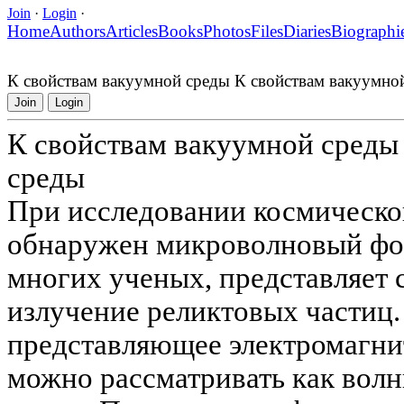
Join
·
Login
·
Home
Authors
Articles
Books
Photos
Files
Diaries
Biographi
К свойствам вакуумной среды К свойствам вакуумно
Join
Login
К свойствам вакуумной среды
среды
При исследовании космическо
обнаружен микроволновый фо
многих ученых, представляет 
излучение реликтовых частиц.
представляющее электромагни
можно рассматривать как вол