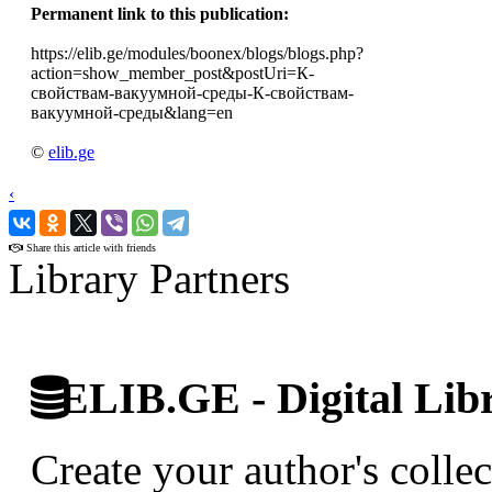
Permanent link to this publication:
https://elib.ge/modules/boonex/blogs/blogs.php?
action=show_member_post&postUri=К-
свойствам-вакуумной-среды-К-свойствам-
вакуумной-среды&lang=en
©
elib.ge
‹
›
Share this article with friends
Library Partners
ELIB.GE - Digital Libr
Create your author's collec