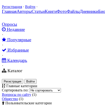
Регистрация
·
Войти
·
Главная
Авторы
Статьи
Книги
Фото
Файлы
Дневники
Би
Опросы
Недавние
·
Популярные
·
Избранные
·
Календарь
·
Каталог
Регистрация
Войти
Главные категории
Сортировать по:
Вопросы по сайту
(1)
Общество
(1)
Пользовательские категории