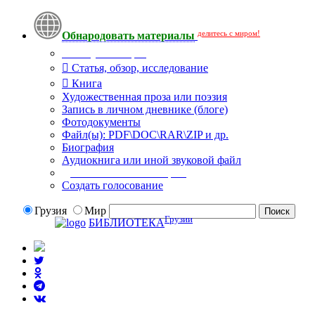
делитесь с миром!
Обнародовать материалы
Тип публикации
Статья, обзор, исследование
Книга
Художественная проза или поэзия
Запись в личном дневнике (блоге)
Фотодокументы
Файл(ы): PDF\DOC\RAR\ZIP и др.
Биография
Аудиокнига или иной звуковой файл
Дополнительные опции:
Создать голосование
Грузия
Мир
Грузии
БИБЛИОТЕКА