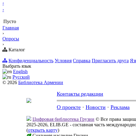
‹
›
Пусто
Главная
›
Опросы
›
Каталог
Конфиденциальность
Условия
Справка
Пригласить друга
Яз
Выбрать язык
English
Русский
© 2026
Библиотека Армении
Контакты редакции
О проекте
·
Новости
·
Реклама
Цифровая библиотека Грузии
© Все права защи
2025-2026, ELIB.GE - составная часть международ
(
открыть карту
)
Сохраняя наследие Грузии