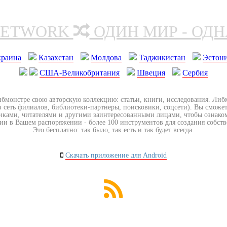
NETWORK
ОДИН МИР - ОД
краина
Казахстан
Молдова
Таджикистан
Эстон
США-Великобритания
Швеция
Сербия
ибмонстре свою авторскую коллекцию: статьи, книги, исследования. Ли
з сеть филиалов, библиотеки-партнеры, поисковики, соцсети). Вы сможет
иками, читателями и другими заинтересованными лицами, чтобы ознако
ии в Вашем распоряжении - более 100 инструментов для создания собст
Это бесплатно: так было, так есть и так будет всегда.
Скачать приложение для Android