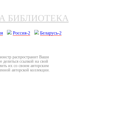
НА БИБЛИОТЕКА
ия
Россия-2
Беларусь-2
бмонстр распространит Ваши
е делиться ссылкой на свой
мить их со своим авторским
венной авторской коллекции.