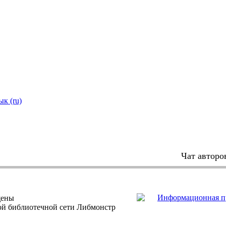
ык (ru)
Чат авторо
щены
ной библиотечной сети Либмонстр