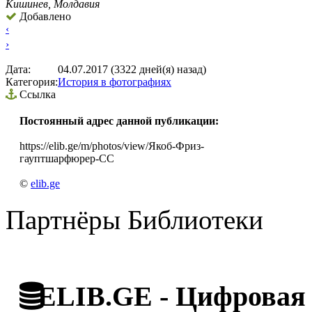
Кишинев, Молдавия
Добавлено
‹
›
Дата:
04.07.2017 (3322 дней(я) назад)
Категория:
История в фотографиях
Ссылка
Постоянный адрес данной публикации:
https://elib.ge/m/photos/view/Якоб-Фриз-
гауптшарфюрер-СС
©
elib.ge
Партнёры Библиотеки
ELIB.GE - Цифровая 