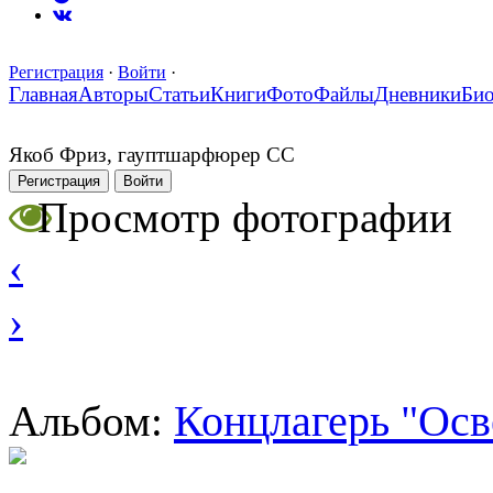
Регистрация
·
Войти
·
Главная
Авторы
Статьи
Книги
Фото
Файлы
Дневники
Би
Якоб Фриз, гауптшарфюрер СС
Регистрация
Войти
Просмотр фотографии
‹
›
Концлагерь "Осв
Альбом: