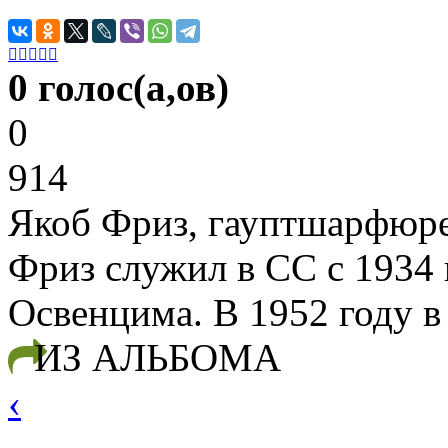





0 голос(а,ов)
0
914
Якоб Фриз, гауптшарфюр
Фриз служил в СС с 1934 
Освенцима. В 1952 году в
ИЗ АЛЬБОМА
‹