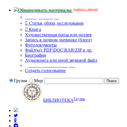
делитесь с миром!
Обнародовать материалы
Тип публикации
Статья, обзор, исследование
Книга
Художественная проза или поэзия
Запись в личном дневнике (блоге)
Фотодокументы
Файл(ы): PDF\DOC\RAR\ZIP и др.
Биография
Аудиокнига или иной звуковой файл
Дополнительные опции:
Создать голосование
Грузия
Мир
Грузии
БИБЛИОТЕКА