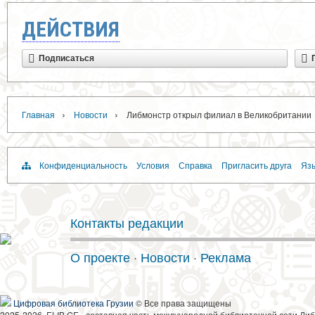
ДЕЙСТВИЯ
Подписаться
›
›
Главная
Новости
Либмонстр открыл филиал в Великобритании
Конфиденциальность
Условия
Справка
Пригласить друга
Язы
Контакты редакции
О проекте
·
Новости
·
Реклама
Цифровая библиотека Грузии
© Все права защищены
2025-2026, ELIB.GE - составная часть международной библиотечной сети Либ