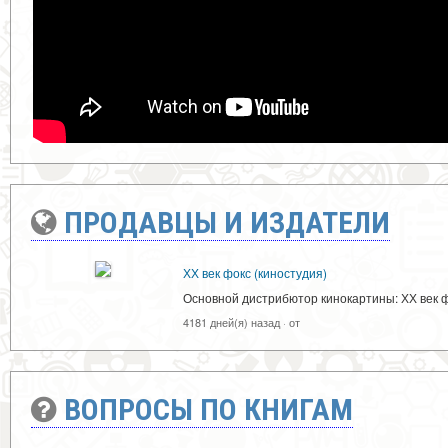
ПРОДАВЦЫ И ИЗДАТЕЛИ
ХХ век фокс (киностудия)
Основной дистрибютор кинокартины: ХХ век ф
4181 дней(я) назад
·
от
ВОПРОСЫ ПО КНИГАМ