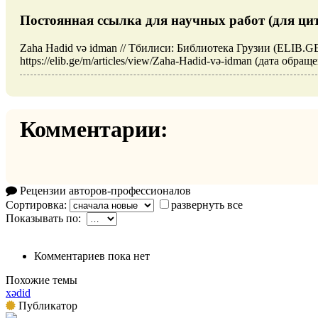
Постоянная ссылка для научных работ (для ци
Zaha Hadid və idman // Тбилиси: Библиотека Грузии (ELIB.GE
https://elib.ge/m/articles/view/Zaha-Hadid-və-idman (дата обращ
Комментарии:
Рецензии авторов-профессионалов
Сортировка:
развернуть все
Показывать по:
Комментариев пока нет
Похожие темы
xədid
Публикатор