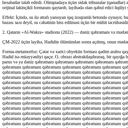
hesabatlar tələb edirdi. Olimpiadaya üçün sidək tribunalar (qanadlar) 
orijinal lakinçikli formasını qaytarıb, layihədə olan qəbul edici liqiliyi
Effekt: İçində, su ilə ətrafı yansıyan işıq izoqramlı betonda oynayır, b
bazası залı deyil, su cəhətinin hiss edilməsi üçün bir mühit təcrübəsidir
2. Qatarın «Al-Wakra» stadionu (2022) — dəniz qəhrəmanı və mədən
ÇM-2022 üçün layihə, Hadidin ölümündən sonra açılmış, onun mədəni 
Forma-metamorfoz: Çətər və xarici obyektin forması qədim arabsı qay
Hadid isə müəyyənliyi qaçır. O, obrazı abstraktlaşdıraraq, bir qayığa
parus və ya dəniz qəhrəmanı qəhrəmanı qəhrəmanı qəhrəmanı qəhrə
qəhrəmanı qəhrəmanı qəhrəmanı qəhrəmanı qəhrəmanı qəhrəmanı qə
qəhrəmanı qəhrəmanı qəhrəmanı qəhrəmanı qəhrəmanı qəhrəmanı qə
qəhrəmanı qəhrəmanı qəhrəmanı qəhrəmanı qəhrəmanı qəhrəmanı qə
qəhrəmanı qəhrəmanı qəhrəmanı qəhrəmanı qəhrəmanı qəhrəmanı qə
qəhrəmanı qəhrəmanı qəhrəmanı qəhrəmanı qəhrəmanı qəhrəmanı qə
qəhrəmanı qəhrəmanı qəhrəmanı qəhrəmanı qəhrəmanı qəhrəmanı qə
qəhrəmanı qəhrəmanı qəhrəmanı qəhrəmanı qəhrəmanı qəhrəmanı qə
qəhrəmanı qəhrəmanı qəhrəmanı qəhrəmanı qəhrəmanı qəhrəmanı qə
qəhrəmanı qəhrəmanı qəhrəmanı qəhrəmanı qəhrəmanı qəhrəmanı qə
qəhrəmanı qəhrəmanı qəhrəmanı qəhrəmanı qəhrəmanı qəhrəmanı qə
qəhrəmanı qəhrəmanı qəhrəmanı qəhrəmanı qəhrəmanı qəhrəmanı qə
qəhrəmanı qəhrəmanı qəhrəmanı qəhrəmanı qəhrəmanı qəhrəmanı qə