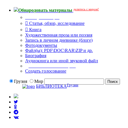
делитесь с миром!
Обнародовать материалы
Тип публикации
Статья, обзор, исследование
Книга
Художественная проза или поэзия
Запись в личном дневнике (блоге)
Фотодокументы
Файл(ы): PDF\DOC\RAR\ZIP и др.
Биография
Аудиокнига или иной звуковой файл
Дополнительные опции:
Создать голосование
Грузия
Мир
Грузии
БИБЛИОТЕКА