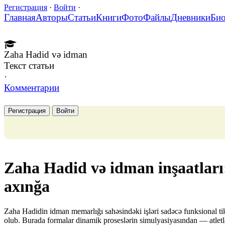
Регистрация
·
Войти
·
Главная
Авторы
Статьи
Книги
Фото
Файлы
Дневники
Би
Zaha Hadid və idman
Текст статьи
·
Комментарии
Регистрация
Войти
Zaha Hadid və idman inşaatları
axınğa
Zaha Hadidin idman memarlığı sahəsindəki işləri sadəcə funksional tiki
olub. Burada formalar dinamik proseslərin simulyasiyasından — atletlər