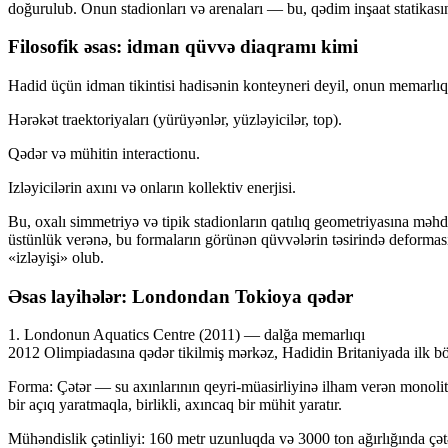
doğurulub. Onun stadionları və arenaları — bu, qədim inşaat statikasın
Filosofik əsas: idman qüvvə diaqramı kimi
Hadid üçün idman tikintisi hadisənin konteyneri deyil, onun memarlıq
Hərəkət traektoriyaları (yürüyənlər, yüzləyicilər, top).
Qədər və mühitin interactionu.
Izləyicilərin axını və onların kollektiv enerjisi.
Bu, oxalı simmetriyə və tipik stadionların qatılıq geometriyasına mə
üstünlük verənə, bu formaların görünən qüvvələrin təsirində deforma
«izləyişi» olub.
Əsas layihələr: Londondan Tokioya qədər
1. Londonun Aquatics Centre (2011) — dalğa memarlıqı
2012 Olimpiadasına qədər tikilmiş mərkəz, Hadidin Britaniyada ilk b
Forma: Çətər — su axınlarının qeyri-müasirliyinə ilham verən monolit 
bir açıq yaratmaqla, birlikli, axıncaq bir mühit yaratır.
Mühəndislik çətinliyi: 160 metr uzunluqda və 3000 ton ağırlığında çət