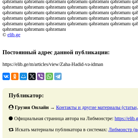
qəhrəmanı qəhrəmanı qəhrəmanı qəhrəmanı qəhrəmanı qəhrəmanı qə
qəhrəmanı qəhrəmanı qəhrəmanı qəhrəmanı qəhrəmanı qəhrəmanı qə
qəhrəmanı qəhrəmanı qəhrəmanı qəhrəmanı qəhrəmanı qəhrəmanı qə
qəhrəmanı qəhrəmanı qəhrəmanı qəhrəmanı qəhrəmanı qəhrəmanı qə
qəhrəmanı qəhrəmanı qəhrəmanı qəhrəmanı qəhrəmanı qəhrəmanı qə
qəhrəmanı qəhrəmanı qəhrəmanı
©
elib.ge
Постоянный адрес данной публикации:
https://elib.ge/m/articles/view/Zaha-Hadid-və-idman
Публикатор:
Грузия Онлайн
→
Контакты и другие материалы (статьи,
Официальная страница автора на Либмонстре:
https://elib
Искать материалы публикатора в системах:
Либмонстр (в