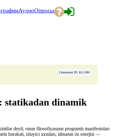
ографии
Аудио
Опросы
Libmonster ID: KG-1981
: statikadan dinamik
ntilər deyil, onun filosofiyasının programlı manifestoları
in hərəkəti, izləyici axınları, idmanın öz enerjisi —