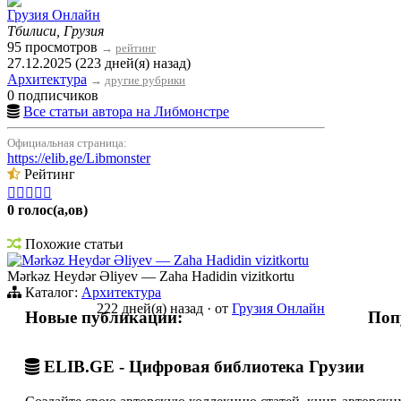
Грузия Онлайн
Тбилиси, Грузия
95 просмотров
→
рейтинг
27.12.2025 (223 дней(я) назад)
Архитектура
→
другие рубрики
0 подписчиков
Все статьи автора на Либмонстре
Официальная страница:
https://elib.ge/Libmonster
Рейтинг





0 голос(а,ов)
Похожие статьи
Mərkəz Heydər Əliyev — Zaha Hadidin vizitkortu
Mərkəz Heydər Əliyev — Zaha Hadidin vizitkortu
Каталог:
Архитектура
222 дней(я) назад
·
от
Грузия Онлайн
Новые публикации:
Поп
ELIB.GE - Цифровая библиотека Грузии