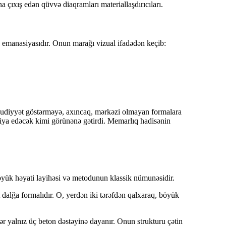
a çıxış edən qüvvə diaqramları materiallaşdırıcıları.
 emanasiyasıdır. Onun marağı vizual ifadədən keçib:
hdudiyyət göstərməyə, axıncaq, mərkəzi olmayan formalara
siya edəcək kimi görünənə gətirdi. Memarlıq hadisənin
öyük həyati layihəsi və metodunun klassik nümunəsidir.
dalğa formalıdır. O, yerdən iki tərəfdən qalxaraq, böyük
ər yalnız üç beton dəstəyinə dayanır. Onun strukturu çətin