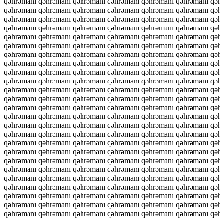
qəhrəmanı qəhrəmanı qəhrəmanı qəhrəmanı qəhrəmanı qəhrəmanı qə
qəhrəmanı qəhrəmanı qəhrəmanı qəhrəmanı qəhrəmanı qəhrəmanı qə
qəhrəmanı qəhrəmanı qəhrəmanı qəhrəmanı qəhrəmanı qəhrəmanı qə
qəhrəmanı qəhrəmanı qəhrəmanı qəhrəmanı qəhrəmanı qəhrəmanı qə
qəhrəmanı qəhrəmanı qəhrəmanı qəhrəmanı qəhrəmanı qəhrəmanı qə
qəhrəmanı qəhrəmanı qəhrəmanı qəhrəmanı qəhrəmanı qəhrəmanı qə
qəhrəmanı qəhrəmanı qəhrəmanı qəhrəmanı qəhrəmanı qəhrəmanı qə
qəhrəmanı qəhrəmanı qəhrəmanı qəhrəmanı qəhrəmanı qəhrəmanı qə
qəhrəmanı qəhrəmanı qəhrəmanı qəhrəmanı qəhrəmanı qəhrəmanı qə
qəhrəmanı qəhrəmanı qəhrəmanı qəhrəmanı qəhrəmanı qəhrəmanı qə
qəhrəmanı qəhrəmanı qəhrəmanı qəhrəmanı qəhrəmanı qəhrəmanı qə
qəhrəmanı qəhrəmanı qəhrəmanı qəhrəmanı qəhrəmanı qəhrəmanı qə
qəhrəmanı qəhrəmanı qəhrəmanı qəhrəmanı qəhrəmanı qəhrəmanı qə
qəhrəmanı qəhrəmanı qəhrəmanı qəhrəmanı qəhrəmanı qəhrəmanı qə
qəhrəmanı qəhrəmanı qəhrəmanı qəhrəmanı qəhrəmanı qəhrəmanı qə
qəhrəmanı qəhrəmanı qəhrəmanı qəhrəmanı qəhrəmanı qəhrəmanı qə
qəhrəmanı qəhrəmanı qəhrəmanı qəhrəmanı qəhrəmanı qəhrəmanı qə
qəhrəmanı qəhrəmanı qəhrəmanı qəhrəmanı qəhrəmanı qəhrəmanı qə
qəhrəmanı qəhrəmanı qəhrəmanı qəhrəmanı qəhrəmanı qəhrəmanı qə
qəhrəmanı qəhrəmanı qəhrəmanı qəhrəmanı qəhrəmanı qəhrəmanı qə
qəhrəmanı qəhrəmanı qəhrəmanı qəhrəmanı qəhrəmanı qəhrəmanı qə
qəhrəmanı qəhrəmanı qəhrəmanı qəhrəmanı qəhrəmanı qəhrəmanı qə
qəhrəmanı qəhrəmanı qəhrəmanı qəhrəmanı qəhrəmanı qəhrəmanı qə
qəhrəmanı qəhrəmanı qəhrəmanı qəhrəmanı qəhrəmanı qəhrəmanı qə
qəhrəmanı qəhrəmanı qəhrəmanı qəhrəmanı qəhrəmanı qəhrəmanı qə