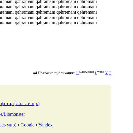
hrəmanı qəhrəmanı qəhrəmanı qəhrəmanı qəhrəmanı
hrəmanı qəhrəmanı qəhrəmanı qəhrəmanı qəhrəmanı
hrəmanı qəhrəmanı qəhrəmanı qəhrəmanı qəhrəmanı
hrəmanı qəhrəmanı qəhrəmanı qəhrəmanı qəhrəmanı
hrəmanı qəhrəmanı qəhrəmanı qəhrəmanı qəhrəmanı
Кыргызстан
World
Похожие публикации:
L
L
Y
G
 фото, файлы и пр.)
.ge/Libmonster
есь мир)
•
Google
•
Yandex