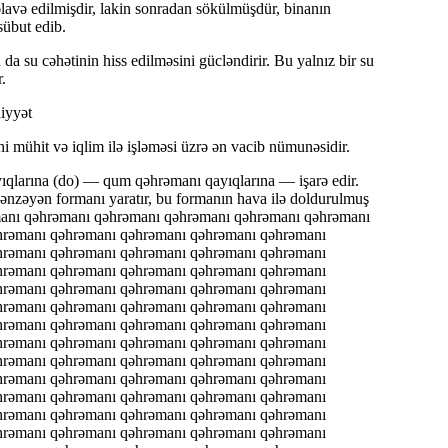
əlavə edilmişdir, lakin sonradan sökülmüşdür, binanın
 sübut edib.
u da su cəhətinin hiss edilməsini gücləndirir. Bu yalnız bir su
.
iyyət
mühit və iqlim ilə işləməsi üzrə ən vacib nümunəsidir.
ıqlarına (do) — qum qəhrəmanı qayıqlarına — işarə edir.
 bənzəyən formanı yaratır, bu formanın hava ilə doldurulmuş
manı qəhrəmanı qəhrəmanı qəhrəmanı qəhrəmanı qəhrəmanı
hrəmanı qəhrəmanı qəhrəmanı qəhrəmanı qəhrəmanı
hrəmanı qəhrəmanı qəhrəmanı qəhrəmanı qəhrəmanı
hrəmanı qəhrəmanı qəhrəmanı qəhrəmanı qəhrəmanı
hrəmanı qəhrəmanı qəhrəmanı qəhrəmanı qəhrəmanı
hrəmanı qəhrəmanı qəhrəmanı qəhrəmanı qəhrəmanı
hrəmanı qəhrəmanı qəhrəmanı qəhrəmanı qəhrəmanı
hrəmanı qəhrəmanı qəhrəmanı qəhrəmanı qəhrəmanı
hrəmanı qəhrəmanı qəhrəmanı qəhrəmanı qəhrəmanı
hrəmanı qəhrəmanı qəhrəmanı qəhrəmanı qəhrəmanı
hrəmanı qəhrəmanı qəhrəmanı qəhrəmanı qəhrəmanı
hrəmanı qəhrəmanı qəhrəmanı qəhrəmanı qəhrəmanı
hrəmanı qəhrəmanı qəhrəmanı qəhrəmanı qəhrəmanı