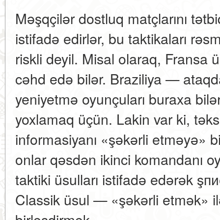
Məşqçilər dostluq matçlarını tətbi
istifadə edirlər, bu taktikaları rə
riskli deyil. Misal olaraq, Frans
cəhd edə bilər. Braziliya — ata
yeniyetmə oyunçuları buraxa bilər
yoxlamaq üçün. Lakin var ki, təks
informasiyanı «şəkərli etməyə» bi
onlar qəsdən ikinci komandanı oy
taktiki üsulları istifadə edərək ş
Classik üsul — «şəkərli etmək» ilə
birləşdirmək.