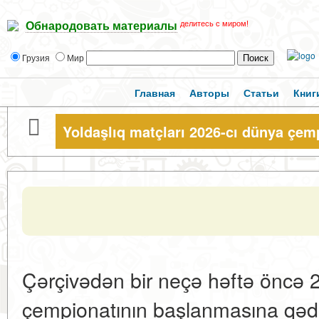
делитесь с миром!
Обнародовать материалы
Грузия
Мир
Главная
Авторы
Статьи
Книг
Yoldaşlıq matçları 2026-cı dünya çe
Çərçivədən bir neçə həftə öncə 20
çempionatının başlanmasına qədə