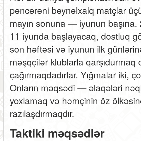
pəncərəni beynəlxalq matçlar üç
mayın sonuna — iyunun başına. 2
11 iyunda başlayacaq, dostluq gö
son həftəsi və iyunun ilk günlərin
məşqçilər klublarla qarşıdurmaq o
çağırmaqdadırlar. Yığmalar iki, ço
Onların məqsədi — əlaqələri nəq
yoxlamaq və həmçinin öz ölkəsind
razılaşdırmaqdır.
Taktiki məqsədlər