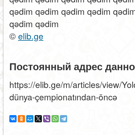
qədim qədim qədim qədim qədi
qədim qədim
©
elib.ge
Постоянный адрес данно
https://elib.ge/m/articles/view/Yo
dünya-çempionatından-öncə