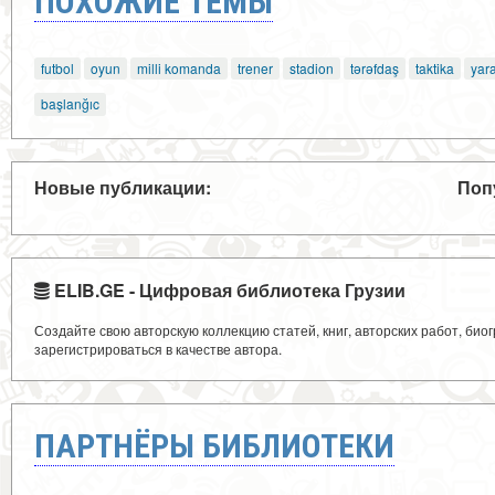
ПОХОЖИЕ ТЕМЫ
futbol
oyun
milli komanda
trener
stadion
tərəfdaş
taktika
yar
başlanğıc
Новые публикации:
Поп
ELIB.GE - Цифровая библиотека Грузии
Создайте свою авторскую коллекцию статей, книг, авторских работ, би
зарегистрироваться в качестве автора.
ПАРТНЁРЫ БИБЛИОТЕКИ