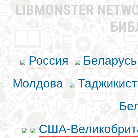
LIBMONSTER NETW
БИБ
Россия
Беларусь
Молдова
Таджикист
Бе
США-Великобрит