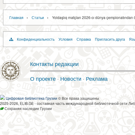
›
›
Главная
Статьи
Yoldaşlıq matçları 2026-cı dünya çempionatından
Конфиденциальность
Условия
Справка
Пригласить друга
Язы
Контакты редакции
О проекте
·
Новости
·
Реклама
Цифровая библиотека Грузии
© Все права защищены
2025-2026, ELIB.GE - составная часть международной библиотечной сети Либ
Сохраняя наследие Грузии