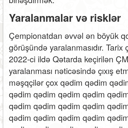
Yaralanmalar və risklər
Çempionatdan əvvəl ən böyük qor
görüşündə yaralanmasıdır. Tarix 
2022-ci ildə Qətarda keçirilən Ç
yaralanması nəticəsində çıxış etm
məşqçilər çox qədim qədim qəd
qədim qədim qədim qədim qədi
qədim qədim qədim qədim qədi
qədim qədim qədim qədim qədi