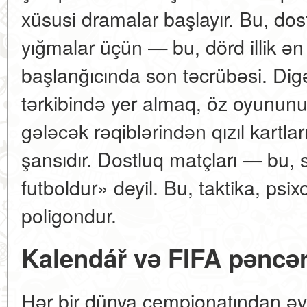
xüsusi dramalar başlayır. Bu, dost
yığmalar üçün — bu, dörd illik ən
başlanğıcında son təcrübəsi. Dig
tərkibində yer almaq, öz oyunun
gələcək rəqiblərindən qızıl kartla
şansıdır. Dostluq matçları — bu,
futboldur» deyil. Bu, taktika, ps
poligondur.
Kalendář və FIFA pəncər
Hər bir dünya çempionatından əvv