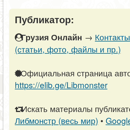
Публикатор:
→
Контакты
Грузия Онлайн
(статьи, фото, файлы и пр.)
Официальная страница авто
https://elib.ge/Libmonster
Искать материалы публикато
Либмонстр (весь мир)
•
Googl