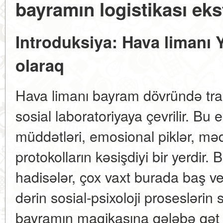
bayramın logistikası eks
Introduksiya: Hava limanı Ye
olaraq
Hava limanı bayram dövründə tra
sosial laboratoriyaya çevrilir. Bu e
müddətləri, emosional piklər, məd
protokolların kəsişdiyi bir yerdir
hadisələr, çox vaxt burada baş ve
dərin sosial-psixoloji proseslərin 
bayramın magikasına qələbə qət