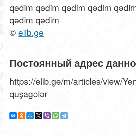
qədim qədim qədim qədim qədi
qədim qədim
©
elib.ge
Постоянный адрес данно
https://elib.ge/m/articles/view/Ye
quşagələr