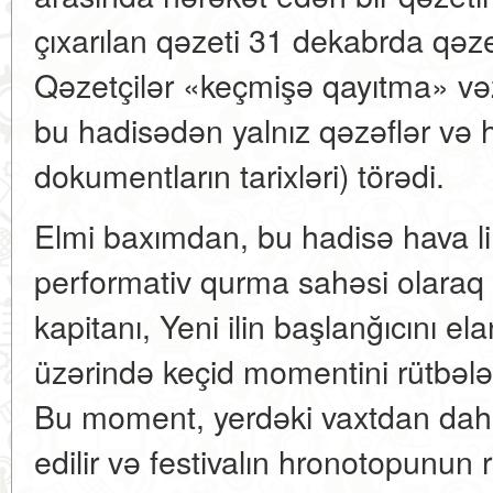
çıxarılan qəzeti 31 dekabrda qəz
Qəzetçilər «keçmişə qayıtma» vəz
bu hadisədən yalnız qəzəflər və
dokumentların tarixləri) törədi.
Elmi baxımdan, bu hadisə hava l
performativ qurma sahəsi olaraq 
kapitanı, Yeni ilin başlanğıcını e
üzərində keçid momentini rütbələ
Bu moment, yerdəki vaxtdan dah
edilir və festivalın hronotopunun rəl