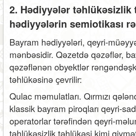
2. Hədiyyələr təhlükəsizlik 
hədiyyələrin semiotikası 
Bayram hədiyyələri, qeyri-müəyy
mənbəsidir. Qəzetdə qəzəflər, b
qəzəflənən obyektlər rəngəndəşk
təhlükəsinə çevrilir:
Qulac məmulatları. Qırmızı qələnq
klassik bayram piroqları qeyri-sa
operatorlar tərəfindən qeyri-məl
təhlükəsizlik təhlükəsi kimi qiymə