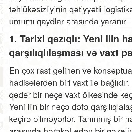
təhlükəsizliyinin qətiyyətli logisti
ümumi qaydlar arasında yaranır.
1. Tarixi qəzıqlı: Yeni ilin 
qarşılıqlılaşması və vaxt p
En çox rast gəlinən və konseptual
hadisələrdən biri vaxt ilə bağlıdı
qədər bir neçə vaxt ölkəsində keç
Yeni ilin bir neçə dəfə qarşılıqlal
keçirə bilməyərlər. Tanınmış bir 
arasında hərəkət edən bir qəzetin