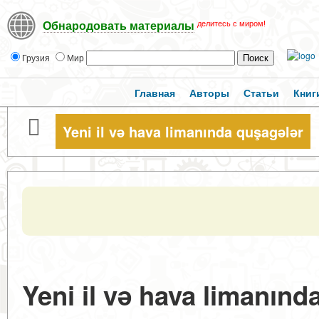
делитесь с миром!
Обнародовать материалы
Грузия
Мир
Главная
Авторы
Статьи
Книг
Yeni il və hava limanında quşagələr
Yeni il və hava limanında