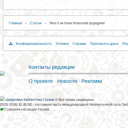
›
›
Главная
Статьи
Yeni il və hava limanında quşagələr
Конфиденциальность
Условия
Справка
Пригласить друга
Язы
Контакты редакции
О проекте
·
Новости
·
Реклама
Цифровая библиотека Грузии
© Все права защищены
2025-2026, ELIB.GE - составная часть международной библиотечной сети Либ
Сохраняя наследие Грузии