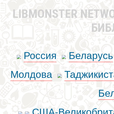
LIBMONSTER NETW
БИБ
Россия
Беларусь
Молдова
Таджикист
Бе
США-Великобрит