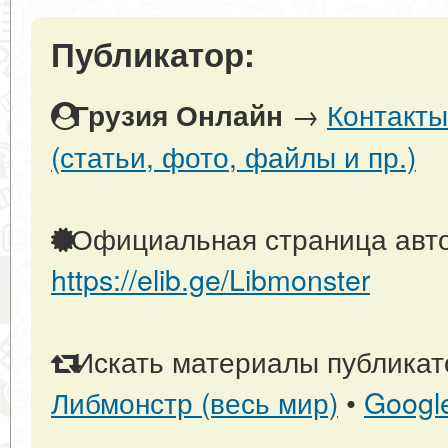
Публикатор:
→
Контакты
Грузия Онлайн
(статьи, фото, файлы и пр.)
Официальная страница авто
https://elib.ge/Libmonster
Искать материалы публикато
Либмонстр (весь мир)
•
Googl