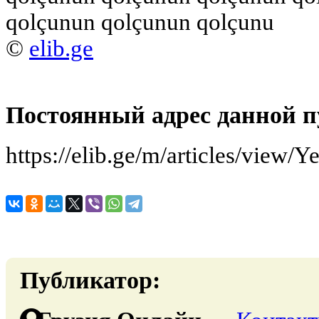
qolçunun qolçunun qolçunu
©
elib.ge
Постоянный адрес данной п
https://elib.ge/m/articles/view/Y
Публикатор: