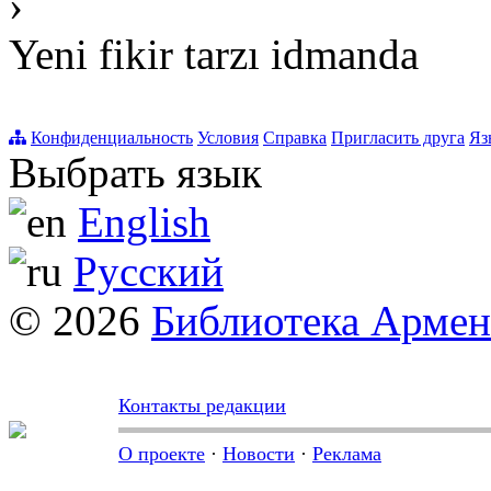
›
Yeni fikir tarzı idmanda
Конфиденциальность
Условия
Справка
Пригласить друга
Яз
Выбрать язык
English
Русский
© 2026
Библиотека Арме
Контакты редакции
О проекте
·
Новости
·
Реклама