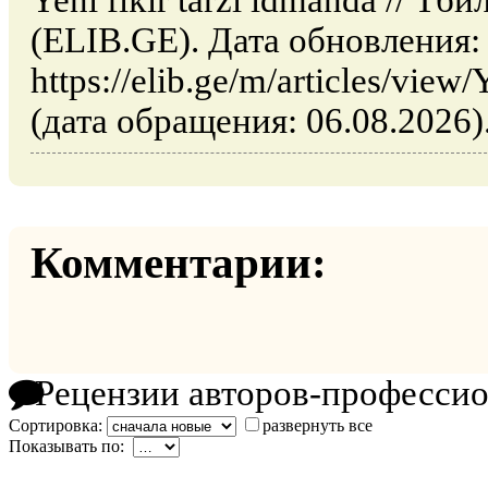
(ELIB.GE). Дата обновления:
https://elib.ge/m/articles/view/
(дата обращения: 06.08.2026)
Комментарии:
Рецензии авторов-професси
Сортировка:
развернуть все
Показывать по: