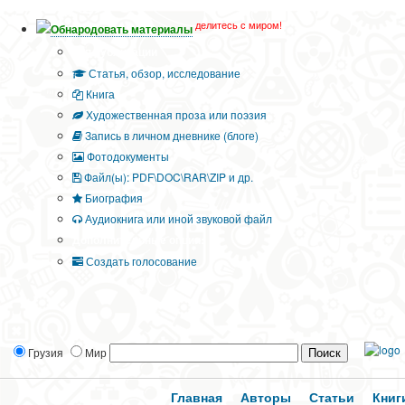
делитесь с миром!
Обнародовать материалы
Тип публикации
Статья, обзор, исследование
Книга
Художественная проза или поэзия
Запись в личном дневнике (блоге)
Фотодокументы
Файл(ы): PDF\DOC\RAR\ZIP и др.
Биография
Аудиокнига или иной звуковой файл
Дополнительные опции:
Создать голосование
Грузия
Мир
Главная
Авторы
Статьи
Книг