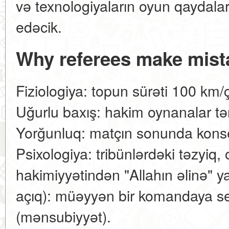
və texnologiyaların oyun qaydala
edəcik.
Why referees make mist
Fiziologiya: topun sürəti 100 km/
Uğurlu baxış: hakim oynanalar tər
Yorğunluq: matçın sonunda konsen
Psixologiya: tribünlərdəki təzyiq
hakimiyyətindən "Allahın əlinə" y
açıq): müəyyən bir komandaya se
(mənsubiyyət).