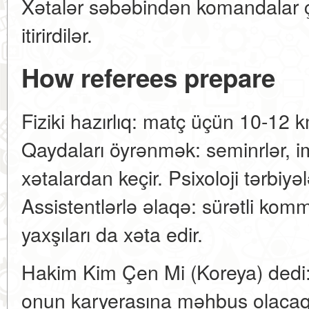
Xətalər səbəbindən komandalar çe
itirirdilər.
How referees prepare
Fiziki hazırlıq: matç üçün 10-12 
Qaydaları öyrənmək: seminrlər, imt
xətalardan keçir. Psixoloji tərbiyəl
Assistentlərlə əlaqə: sürətli kom
yaxşıları da xəta edir.
Hakim Kim Çen Mi (Koreya) dedi: "
onun karyerasına məhbus olacaqd