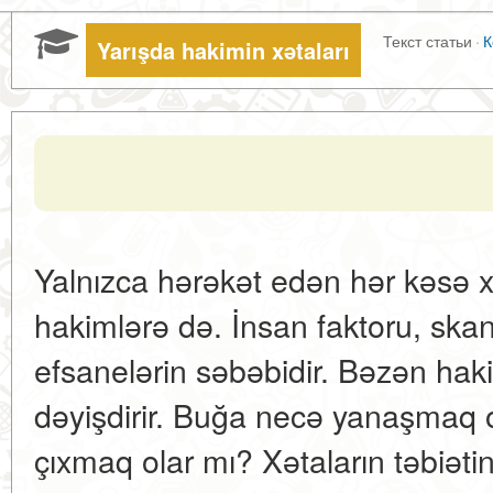
Текст статьи
·
К
Yarışda hakimin xətaları
Yalnızca hərəkət edən hər kəsə x
hakimlərə də. İnsan faktoru, skan
efsanelərin səbəbidir. Bəzən haki
dəyişdirir. Buğa necə yanaşmaq 
çıxmaq olar mı? Xətaların təbiəti