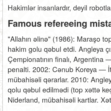
Hakimlər insanlardır, deyil robotla
Famous refereeing mist
"Allahın əlinə" (1986): Maraşo to
hakim golu qəbul etdi. Angleya çı
Çempionatının finalı, Argentina
penalti. 2002: Cənub Koreya — İta
mübahisəli qərarlar. 2010: Angl
qolu qəbul edilmədi (top xəttə k
Niderland, mübahisəli kartlar. Xət