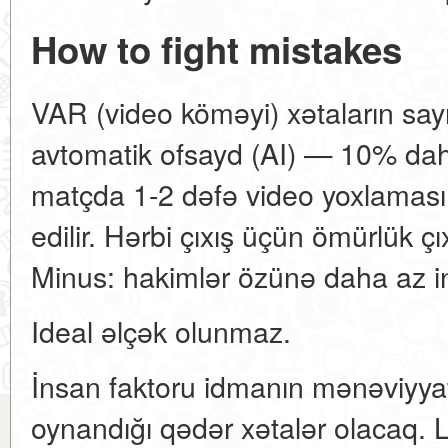
How to fight mistakes
VAR (video köməyi) xətaların sayı
avtomatik ofsayd (AI) — 10% da
matçda 1-2 dəfə video yoxlaması tə
edilir. Hərbi çıxış üçün ömürlük çıx
Minus: hakimlər özünə daha az i
Ideal əlçək olunmaz.
İnsan faktoru idmanın mənəviyyat
oynandığı qədər xətalər olacaq. La