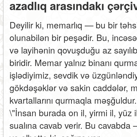
azadlıq arasındakı çərçi
Deyilir ki, memarlıq — bu bir təh
olunabilən bir peşədir. Bu, incə
və layihənin qovuşduğu az sayıl
biridir. Memar yalnız binanı qurm
işlədiyimiz, sevdik və üzgünləndiy
gökdəşəklər və sakin caddələr, m
kvartallarını qurmaqla məşğuldur.
\"İnsan burada on il, yirmi il, yüz
sualına cavab verir. Bu cavabda —