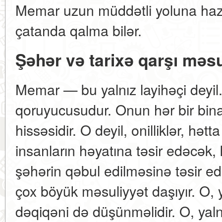
Memar uzun müddətli yoluna hazırl
çatanda qalma bilər.
Şəhər və tarixə qarşı məsu
Memar — bu yalnız layihəçi deyil
qoruyucusudur. Onun hər bir bina
hissəsidir. O deyil, onilliklər, hət
insanların həyatına təsir edəcək,
şəhərin qəbul edilməsinə təsir
çox böyük məsuliyyət daşıyır. O, 
dəqiqəni də düşünməlidir. O, yaln