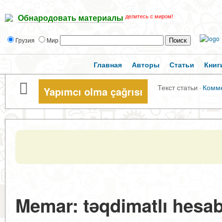
делитесь с миром!
Обнародовать материалы
Грузия
Мир
Главная
Авторы
Статьи
Книг
Текст статьи
·
Комм
Yapımcı olma çağrısı
Memar: təqdimatlı hesa