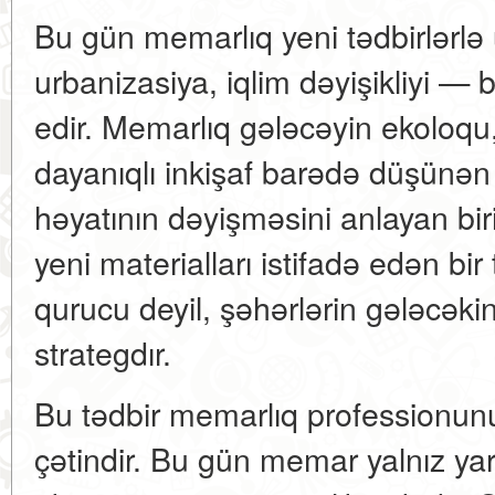
Bu gün memarlıq yeni tədbirlərlə üz
urbanizasiya, iqlim dəyişikliyi —
edir. Memarlıq gələcəyin ekoloqu, e
dayanıqlı inkişaf barədə düşünən b
həyatının dəyişməsini anlayan biri
yeni materialları istifadə edən bir
qurucu deyil, şəhərlərin gələcək
strategdır.
Bu tədbir memarlıq professionun
çətindir. Bu gün memar yalnız yara