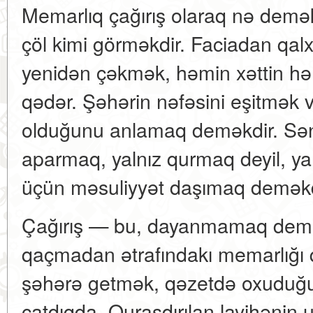
Memarlıq çağırış olaraq nə demək
çöl kimi görməkdir. Faciadan qal
yenidən çəkmək, həmin xəttin hə
qədər. Şəhərin nəfəsini eşitmək v
olduğunu anlamaq deməkdir. Sənət
aparmaq, yalnız qurmaq deyil, ya
üçün məsuliyyət daşımaq deməkd
Çağırış — bu, dayanmamaq deməkd
qaçmadan ətrafındakı memarlığı 
şəhərə getmək, qəzetdə oxuduğu
çatdıqda. Quraşdırılan layihənin