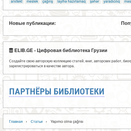
arxitekt
meslek
çağırış
layihə hazırlamaq
şəhər
yaradıcılıq
məs
Новые публикации:
Поп
ELIB.GE - Цифровая библиотека Грузии
Создайте свою авторскую коллекцию статей, книг, авторских работ, би
зарегистрироваться в качестве автора.
ПАРТНЁРЫ БИБЛИОТЕКИ
›
›
Главная
Статьи
Yapımcı olma çağrısı