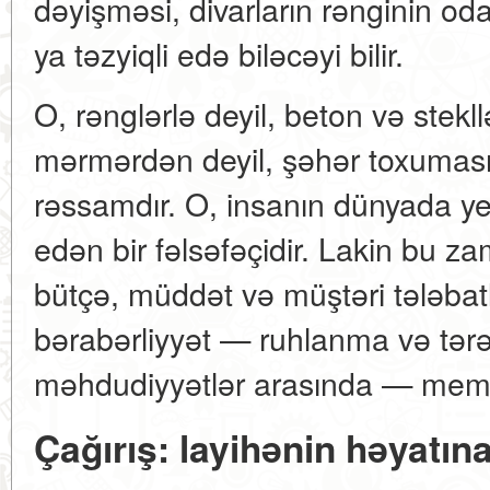
dəyişməsi, divarların rənginin oda
ya təzyiqli edə biləcəyi bilir.
O, rənglərlə deyil, beton və stekl
mərmərdən deyil, şəhər toxuması
rəssamdır. O, insanın dünyada yer
edən bir fəlsəfəçidir. Lakin bu zam
bütçə, müddət və müştəri tələbatla
bərabərliyyət — ruhlanma və tərə
məhdudiyyətlər arasında — memarl
Çağırış: layihənin həyatın