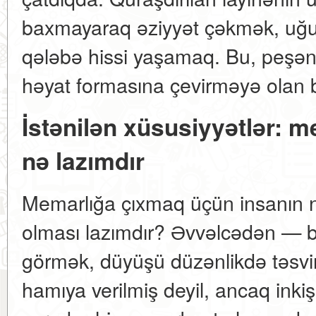
baxmayaraq əziyyət çəkmək, uğ
qələbə hissi yaşamaq. Bu, peşən
həyat formasına çevirməyə olan bi
İstənilən xüsusiyyətlər: 
nə lazımdır
Memarlığa çıxmaq üçün insanın n
olması lazımdır? Əvvəlcədən — 
görmək, düyüşü düzənlikdə təsvir
hamıya verilmiş deyil, ancaq inkişaf