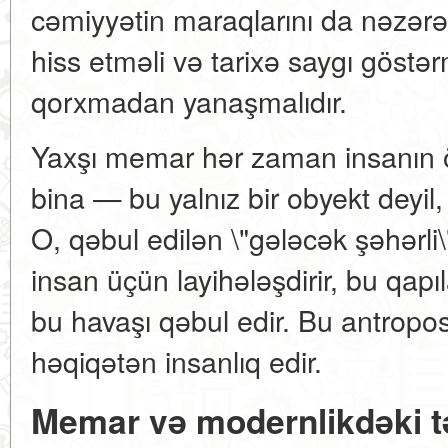
cəmiyyətin maraqlarını da nəzərə 
hiss etməli və tarixə saygı göstə
qorxmadan yanaşmalıdır.
Yaxşı memar hər zaman insanın öl
bina — bu yalnız bir obyekt deyi
O, qəbul edilən \"gələcək şəhərli\
insan üçün layihələşdirir, bu qapıl
bu havaşı qəbul edir. Bu antropo
həqiqətən insanlıq edir.
Memar və modernlikdəki t