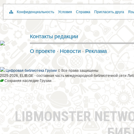
Конфиденциальность
Условия
Справка
Пригласить друга
Язы
Контакты редакции
О проекте
·
Новости
·
Реклама
Цифровая библиотека Грузии
© Все права защищены
2025-2026, ELIB.GE - составная часть международной библиотечной сети Либ
Сохраняя наследие Грузии
LIBMONSTER NETW
БИБ