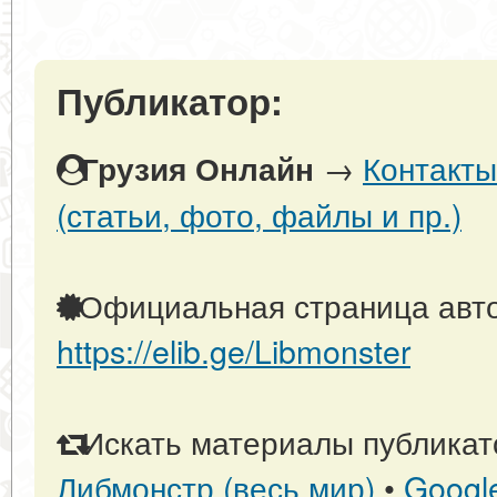
Публикатор:
→
Контакты
Грузия Онлайн
(статьи, фото, файлы и пр.)
Официальная страница авто
https://elib.ge/Libmonster
Искать материалы публикато
Либмонстр (весь мир)
•
Googl