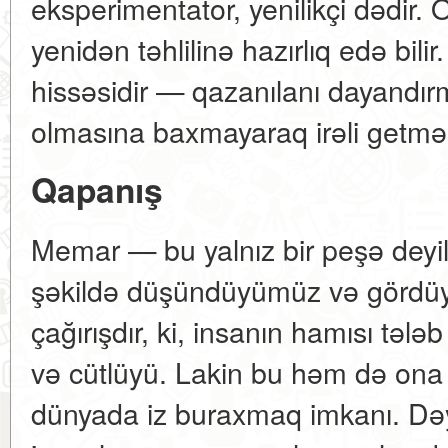
eksperimentator, yenilikçi dədir. O
yenidən təhlilinə hazırlıq edə bilir
hissəsidir — qazanılanı dayandır
olmasına baxmayaraq irəli getmə
Qapanış
Memar — bu yalnız bir peşə deyil.
şəkildə düşündüyümüz və gördüy
çağırışdır, ki, insanın hamısı tələb 
və cütlüyü. Lakin bu həm də ona q
dünyada iz buraxmaq imkanı. Dəyə