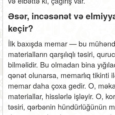
və elbəttə ki, çağırış var.
Əsər, incəsənət və elmiyya
keçir?
İlk baxışda memar — bu mühəndis
materialların qarşılıqlı təsiri, qu
bilməlidir. Bu olmadan bina yığıla
qənət olunarsa, memarlıq tikinti i
memar daha çoxa gedir. O, məkan,
materiallar, hisslərlə işləyir. O, k
təsiri, qərbənin hündürlüğünün m