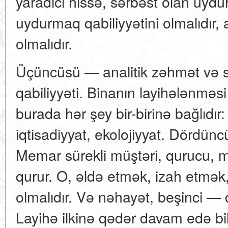
yaradıcı hissə, sərbəst olan uyd
uydurmaq qabiliyyətini olmalıdır,
olmalıdır.
Üçüncüsü — analitik zəhmət və 
qabiliyyəti. Binanın layihələnməsi
burada hər şey bir-birinə bağlıdır:
iqtisadiyyat, ekolojiyyat. Dördün
Memar sürekli müştəri, qurucu, m
qurur. O, əldə etmək, izah etmək,
olmalıdır. Və nəhayət, beşinci — d
Layihə ilkinə qədər davam edə bilər,