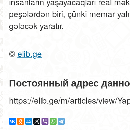
insanların yaşayacaqları real məka
peşələrdən biri, çünki memar yaln
gələcək yaratır.
©
elib.ge
Постоянный адрес данно
https://elib.ge/m/articles/view/Ya