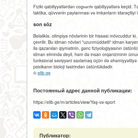
Fiziki qabiliyyətlərdən cogнитiv qabiliyyətlərə keçid. 
taktika, qüvvənin paylanması və imkanların idarəçiliyi il
son söz
Beləliklə, olimpiya növlərinin bir hissəsi mövcuddur k
çevrilir. Bu idman növləri "uzunmüddətli" idman karyer
ilə qazanılan qiymətinin, gənc fiziyologiyasının üstün
idman elmində deyil, həm də insan orqanizminin ümu
funksional səviyyəni saxlamaq üçün də əhəmiyyətliyə s
psixikanın bioloji təsirindən üstünlükdədir.
©
elib.ge
Постоянный адрес данной публикации:
https://elib.ge/m/articles/view/Yaş-və-sport
Публикатор: