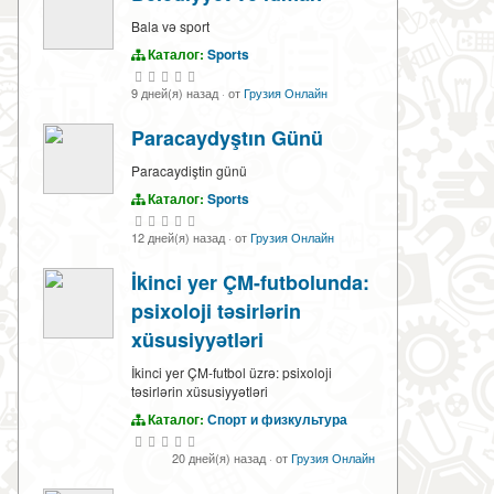
Bala və sport
Каталог:
Sports
9 дней(я) назад
·
от
Грузия Онлайн
Paracaydyştın Günü
Paracaydiştin günü
Каталог:
Sports
12 дней(я) назад
·
от
Грузия Онлайн
İkinci yer ÇM-futbolunda:
psixoloji təsirlərin
xüsusiyyətləri
İkinci yer ÇM-futbol üzrə: psixoloji
təsirlərin xüsusiyyətləri
Каталог:
Спорт и физкультура
20 дней(я) назад
·
от
Грузия Онлайн