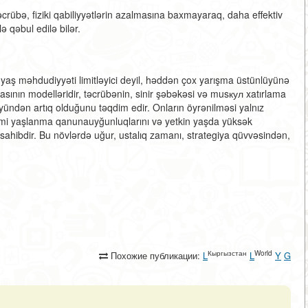
Təcrübə, fiziki qabiliyyətlərin azalmasına baxmayaraq, daha effektiv
ə qəbul edilə bilər.
i, yaş məhdudiyyəti limitləyici deyil, həddən çox yarışma üstünlüyünə
asının modelləridir, təcrübənin, sinir şəbəkəsi və musкул xatırlama
lüyündən artıq olduğunu təqdim edir. Onların öyrənilməsi yalnız
mi yaşlanma qanunauyğunluqlarını və yetkin yaşda yüksək
ahibdir. Bu növlərdə uğur, ustalıq zamanı, strategiya qüvvəsindən,
Кыргызстан
World
Похожие публикации:
L
L
Y
G