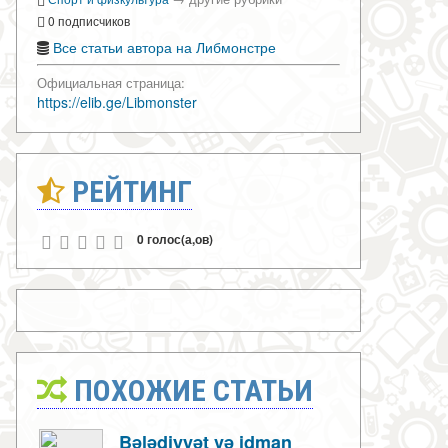
0 подписчиков
Все статьи автора на Либмонстре
Официальная страница:
https://elib.ge/Libmonster
РЕЙТИНГ
0 голос(а,ов)
ПОХОЖИЕ СТАТЬИ
Bələdiyyət və idman