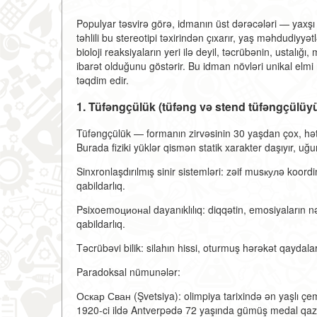
Populyar təsvirə görə, idmanın üst dərəcələri — yaxşı qə
təhlili bu stereotipi təxirindən çıxarır, yaş məhdudiyyə
bioloji reaksiyaların yeri ilə deyil, təcrübənin, ustalığı
ibarət olduğunu göstərir. Bu idman növləri unikal elmi
təqdim edir.
1. Tüfəngçülük (tüfəng və stend tüfəngçülüyü):
Tüfəngçülük — formanın zirvəsinin 30 yaşdan çox, hət
Burada fiziki yüklər qismən statik xarakter daşıyır, uğur
Sinxronlaşdırılmış sinir sistemləri: zəif musкулə koordi
qabildarlıq.
Psixoemoционаl dayanıklılıq: diqqətin, emosiyaların nə
qabildarlıq.
Təcrübəvi bilik: silahın hissi, oturmuş hərəkət qaydaları,
Paradoksal nümunələr:
Оскар Сван (Şvetsiya): olimpiya tarixində ən yaşlı çe
1920-ci ildə Antverpədə 72 yaşında gümüş medal qaz