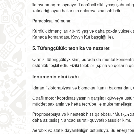
ilə oynamaq rol oynayır. Təcrübəli siki, yaxşı şahmat 
xatırladığı oyun hallarının qalereyasına sahibdir.
Paradoksal nümunə:
Kürdlük idmançıları 40-45 yaş və daha çoxda yüksək s
Kanada komandası, Kevyn Kui başçılığı ilə).
5. Tüfəngçülük: texnika və nəzarət
Qırmızı tüfəngçülüyk kimi, burada da mental konsentr
üstünlük təşkil edir. Fiziki tələblər (spina və qolların q
fenomenin elmi izahı
İdman fizioterapiyası və biomekanikanın baxımından, qey
Ətraflı motor koordinasiyasının qarşılıqlı qüvvəyə üst
müddət saxlanılır və hətta təcrübə ilə mükəmməlləşir.
Propriosepsiya və kinestetik hiss qələbəsi. "Musкул xatır
daha az pisləşir, ancaq sürətli-qüvvətli xassələr kimi.
Aerobik və statik dayanıklılığın üstünlüyü. Bu enerji tə