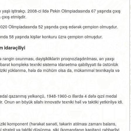
yaşlı iştirakçı. 2008-ci ildə Pekin Olimpiadasında 67 yaşında çıxış
çıxış etmişdir.
020 Olimpiadasında 52 yaşında çıxış edərək çempion olmuşdur.
nda 58 yaşında kişilər konkuru üzrə çempion olmuşdur.
m idarəçiliyi
ə rəngin oxunması, dəyişikliklərin proqnozlaşdırılması, ən yaxşı
barət kompleks texniki sistemə idarəetmə qabiliyyəti ilə üstünlük
lır. Fiziki yüklənmə, hələ də mühüm olsa da, mükəmməl texnikayla və
dal qazanmış yelkənçü, 1948-1960-cı illərdə 4 dəfə qızıl medal
 Onun ən böyük silahı innovativ texniki həll və taktiki yetkinliyə idi.
Fiziki komponent (hərəkət sənəti, təkərin atılması zamanı balans,
strateji və taktiki düşünmə, siki (komandanın kapitanı) rəhbərliyi