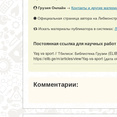
Грузия Онлайн
→
Контакты и другие матери
Официальная страница автора на Либмонст
Искать материалы публикатора в системах:
Л
Постоянная ссылка для научных работ 
Yaş və sport // Тбилиси: Библиотека Грузии (ELI
https://elib.ge/m/articles/view/Yaş-və-sport (дат
Комментарии: