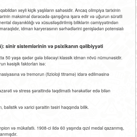
bildən xeyli kiçik yaşlıların sahəsidir. Ancaq olimpiya tarixinin
tlərinin maksimal dərəcədə qarışığına işarə edir və uğurun sürətli
, mental dayanıklılığı və xüsusiləşdirilmiş biliklərin cəmiyyətindən
 maraqlıdır, idman karyerasının sərhədlərini genişlədən potensialı
 sinir sistemlərinin və psixikanın qəlibiyyəti
ta 50 yaşa qədər gələ biləcəyi klassik idman növü nümunəsidir.
un kəsişik faktorları isə:
nasiyasına və tremorun (fizioloji titrəmə) idarə edilməsinə
zarəti və stress şəraitində təqdimatlı hərəkətlər edə bilən
 balistik və xarici şəraitin təsiri haqqında bilik.
mpion və mükafatlı. 1908-ci ildə 60 yaşında qızıl medal qazanmış,
anmışdır.