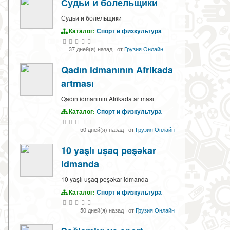
Судьи и болельщики
Судьи и болельщики
Каталог:
Спорт и физкультура
37 дней(я) назад
·
от
Грузия Онлайн
Qadın idmanının Afrikada
artması
Qadın idmanının Afrikada artması
Каталог:
Спорт и физкультура
50 дней(я) назад
·
от
Грузия Онлайн
10 yaşlı uşaq peşəkar
idmanda
10 yaşlı uşaq peşəkar idmanda
Каталог:
Спорт и физкультура
50 дней(я) назад
·
от
Грузия Онлайн