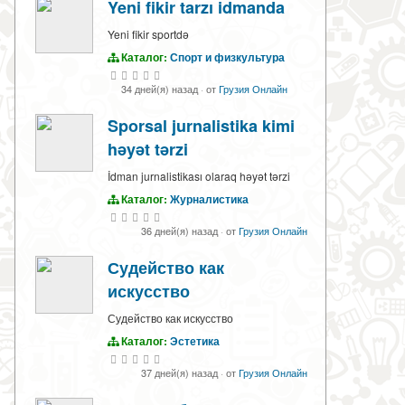
Yeni fikir tarzı idmanda
Yeni fikir sportdə
Каталог:
Спорт и физкультура
34 дней(я) назад
·
от
Грузия Онлайн
Sporsal jurnalistika kimi
həyət tərzi
İdman jurnalistikası olaraq həyət tərzi
Каталог:
Журналистика
36 дней(я) назад
·
от
Грузия Онлайн
Судейство как
искусство
Судейство как искусство
Каталог:
Эстетика
37 дней(я) назад
·
от
Грузия Онлайн