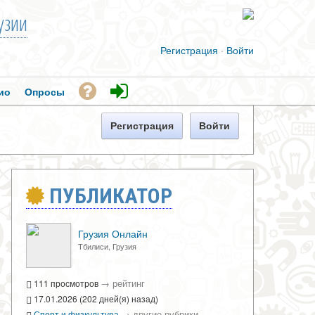
узии
Регистрация
·
Войти
ио
Опросы
Регистрация
Войти
ПУБЛИКАТОР
Грузия Онлайн
Тбилиси, Грузия
→
рейтинг
111 просмотров
17.01.2026 (202 дней(я) назад)
→
другие рубрики
Спорт и физкультура