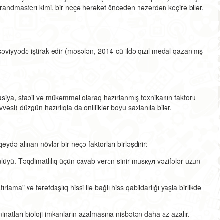
grandmasterı kimi, bir neçə hərəkət öncədən nəzərdən keçirə bilər,
əviyyədə iştirak edir (məsələn, 2014-cü ildə qızıl medal qazanmış
asiya, stabil və mükəmməl olaraq hazırlanmış texnikanın faktoru
üvvəsi) düzgün hazırlıqla da onilliklər boyu saxlanıla bilər.
də alınan növlər bir neçə faktorları birləşdirir:
ünlüyü. Təqdimatlılıq üçün cavab verən sinir-musкул vəzifələr uzun
lama" və tərəfdaşlıq hissi ilə bağlı hiss qabildarlığı yaşla birlikdə
minatları bioloji imkanların azalmasına nisbətən daha az azalır.