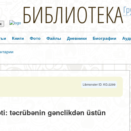
БИБЛИОТЕКА
Гр
тьи
Книги
Фото
Файлы
Дневники
Биографии
Ауд
нтарии
Libmonster ID: KG-2299
i: təcrübənin gənclikdən üstün