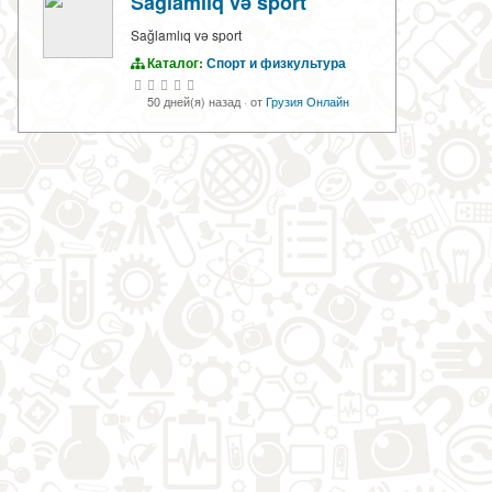
Sağlamlıq və sport
Sağlamlıq və sport
Каталог:
Спорт и физкультура
50 дней(я) назад
·
от
Грузия Онлайн