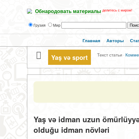
делитесь с миром!
Обнародовать материалы
Грузия
Мир
Главная
Авторы
Ста
Текст статьи
·
Комме
Yaş və sport
Yaş və idman uzun ömürlüyyət
olduğu idman növləri