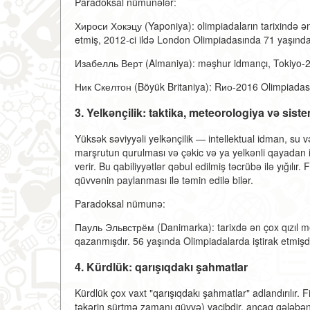
Paradoksal nümunələr:
Хироси Хокэцу (Yaponiya): olimpiadaların tarixində ən 
etmiş, 2012-ci ildə London Olimpiadasında 71 yaşında 
Изабелль Верт (Almaniya): məşhur idmançı, Tokiyo-2
Ник Скелтон (Böyük Britaniya): Rио-2016 Olimpiadası
3. Yelkənçilik: taktika, meteorologiya və siste
Yüksək səviyyəli yelkənçilik — intellektual idman, su v
marşrutun qurulması və çəkic və ya yelkənli qayadan i
verir. Bu qabiliyyətlər qəbul edilmiş təcrübə ilə yığı
qüvvənin paylanması ilə təmin edilə bilər.
Paradoksal nümunə:
Пауль Эльвстрём (Danimarka): tarixdə ən çox qızıl me
qazanmışdır. 56 yaşında Olimpiadalarda iştirak etmişdir.
4. Kürdlük: qarışıqdakı şahmatlar
Kürdlük çox vaxt "qarışıqdakı şahmatlar" adlandırılır. 
təkərin sürtmə zamanı qüvvə) vacibdir, ancaq qələbəni 