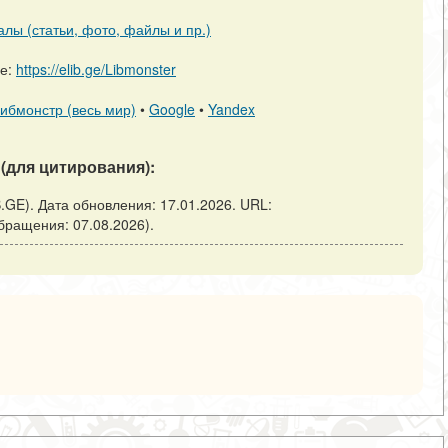
алы (статьи, фото, файлы и пр.)
ре:
https://elib.ge/Libmonster
ибмонстр (весь мир)
•
Google
•
Yandex
(для цитирования):
B.GE). Дата обновления: 17.01.2026. URL:
а обращения: 07.08.2026).