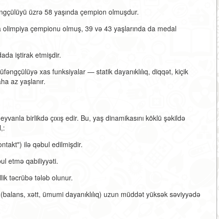
fəngçülüyü üzrə 58 yaşında çempion olmuşdur.
a olimpiya çempionu olmuş, 39 və 43 yaşlarında da medal
a iştirak etmişdir.
üfəngçülüyə xas funksiyalar — statik dayanıklılıq, diqqət, kiçik
aha az yaşlanır.
yvanla birlikdə çıxış edir. Bu, yaş dinamikasını köklü şəkildə
,:
takt") ilə qəbul edilmişdir.
l etmə qabiliyyəti.
ik təcrübə tələb olunur.
ri (balans, xətt, ümumi dayanıklılıq) uzun müddət yüksək səviyyədə