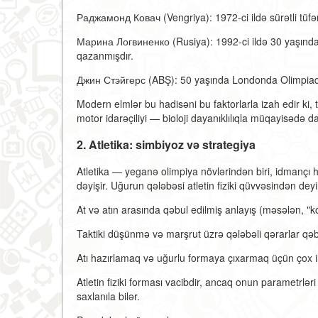
Раджамонд Ковач (Vengriya): 1972-ci ildə sürətli tü
Марина Логвиненко (Rusiya): 1992-ci ildə 30 yaşınd
qazanmışdır.
Джин Стэйгерс (ABŞ): 50 yaşında Londonda Olimpiadad
Modern elmlər bu hadisəni bu faktorlarla izah edir ki, t
motor idarəçiliyi — bioloji dayanıklılıqla müqayisədə d
2. Atletika: simbiyoz və strategiya
Atletika — yeganə olimpiya növlərindən biri, idmançı he
dəyişir. Uğurun qələbəsi atletin fiziki qüvvəsindən deyil
At və atın arasında qəbul edilmiş anlayış (məsələn, "kon
Taktiki düşünmə və marşrut üzrə qələbəli qərarlar qəbu
Atı hazırlamaq və uğurlu formaya çıxarmaq üçün çox ill
Atletin fiziki forması vacibdir, ancaq onun parametrlə
saxlanıla bilər.