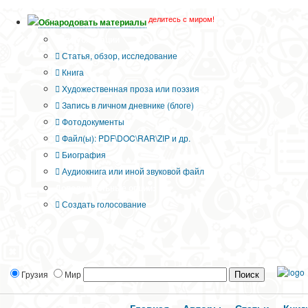
делитесь с миром!
Обнародовать материалы
Тип публикации
Статья, обзор, исследование
Книга
Художественная проза или поэзия
Запись в личном дневнике (блоге)
Фотодокументы
Файл(ы): PDF\DOC\RAR\ZIP и др.
Биография
Аудиокнига или иной звуковой файл
Дополнительные опции:
Создать голосование
Грузия
Мир