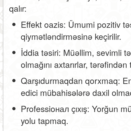
qalır:
Effekt oazis:
Ümumi pozitiv təs
qiymətləndirməsinə keçirilir.
İddia təsiri:
Müəllim, sevimli tə
olmağını axtarırlar, tərəfindən 
Qarşıdurmaqdan qorxmaq:
Em
edici mübahisələrə daxil olm
Professioнал çıxış:
Yorğun müəl
yolu tapmaq.