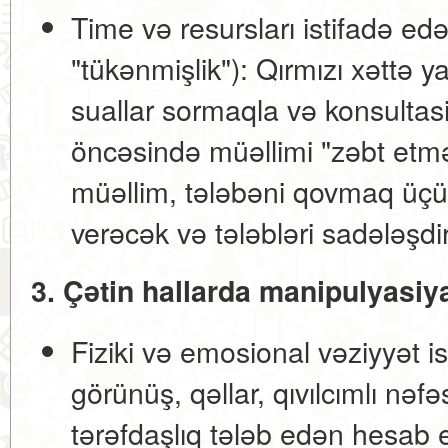
Time və resursları istifadə edə
"tükənmişlik"):
Qırmızı xəttə y
suallar sormaqla və konsulta
öncəsində müəllimi "zəbt etmə
müəllim, tələbəni qovmaq üç
verəcək və tələbləri sadələşd
3. Çətin hallarda manipulyasiya
Fiziki və emosional vəziyyət is
görünüş, qəllar, qıvılcımlı nəf
tərəfdaşlıq tələb edən hesab 