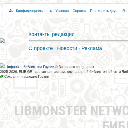
Конфиденциальность
Условия
Справка
Пригласить друга
Язы
Контакты редакции
О проекте
·
Новости
·
Реклама
Цифровая библиотека Грузии
© Все права защищены
2025-2026, ELIB.GE - составная часть международной библиотечной сети Либ
Сохраняя наследие Грузии
LIBMONSTER NETW
БИБ