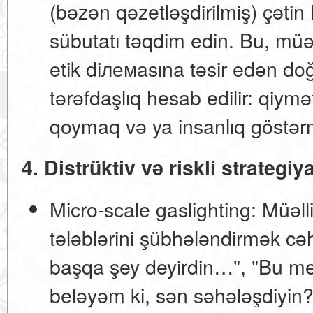
(bəzən qəzetləşdirilmiş) çətin 
sübutatı təqdim edin. Bu, müə
etik diлемasına təsir edən d
tərəfdaşlıq hesab edilir: qiymə
qoymaq və ya insanlıq göstər
4. Distrüktiv və riskli strategiy
Micro-scale gaslighting:
Müəlli
tələblərini şübhələndirmək cə
başqa şey deyirdin…", "Bu me
beləyəm ki, sən səhələşdiyin