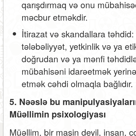
qarışdırmaq və onu mübahis
məcbur etməkdir.
İtirazat və skandallara təhdid:
tələbəliyyət, yetkinlik və ya e
doğrudan və ya mənfi təhdidl
mübahisəni idarəetmək yerinə 
etmək cəhdi olmaqla bağlıdır.
5. Nəəslə bu manipulyasiyaları
Müəllimin psixologiyası
Müəllim, bir maşin deyil, insan, c