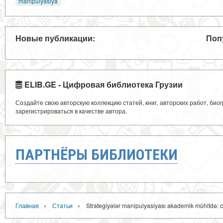
manipulyasiya
Новые публикации:
Поп
ELIB.GE - Цифровая библиотека Грузии
Создайте свою авторскую коллекцию статей, книг, авторских работ, би
зарегистрироваться в качестве автора.
ПАРТНЁРЫ БИБЛИОТЕКИ
›
›
Главная
Статьи
Strategiyələr manipulyasiyası akademik mühitdə: c