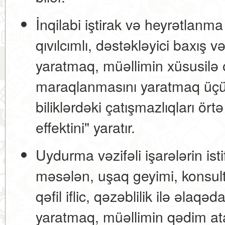
İnqilabi iştirak və heyrətlanma 
qıvılcımlı, dəstəkləyici baxış 
yaratmaq, müəllimin xüsusilə
maraqlanmasını yaratmaq üçün i
biliklərdəki çatışmazlıqları ört
effektini" yaratır.
Uydurma vəzifəli işarələrin isti
məsələn, uşaq geyimi, konsul
qəfil iflic, qəzəblilik ilə əlaqə
yaratmaq, müəllimin qədim atas