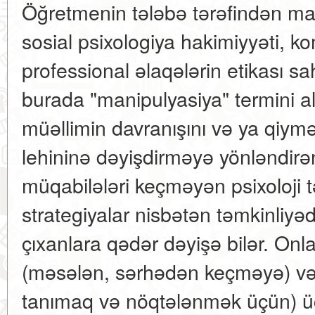
Öğretmenin tələbə tərəfindən ma
sosial psixologiya hakimiyyəti, 
professional əlaqələrin etikası s
burada "manipulyasiya" termini altı
müəllimin davranışını və ya qiymə
lehininə dəyişdirməyə yönləndirə
müqabilələri keçməyən psixoloji tə
strategiyalar nisbətən təmkinliyə
çıxanlara qədər dəyişə bilər. Onla
(məsələn, sərhədən keçməyə) və
tanımaq və nöqtələnmək üçün) üç