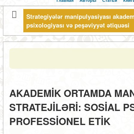
Главная
Авторы
Статьи
Книг
Strategiyələr manipulyasiyası akade
psixologiyası və peşəviyyət ətiquəsi
AKADEMİK ORTAMDA MA
STRATEJİLƏRİ: SOSİAL P
PROFESSİONEL ETİK