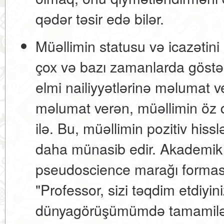
qədər təsir edə bilər.
Müəllimin statusu və icazətini
çox və bazı zamanlarda göstə
elmi nailiyyətlərinə məlumat 
məlumat verən, müəllimin öz 
ilə. Bu, müəllimin pozitiv hi
daha münasib edir. Akademik
pseudoscience marağı formasın
"Professor, sizi təqdim etdiyin
dünyagörüşümümdə tamamilə 