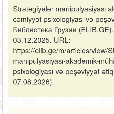
Strategiyələr manipulyasiyası 
cəmiyyət psixologiyası və peşəv
Библиотека Грузии (ELIB.GE).
03.12.2025. URL:
https://elib.ge/m/articles/view/S
manipulyasiyası-akademik-mühi
psixologiyası-və-peşəviyyət-ət
07.08.2026).