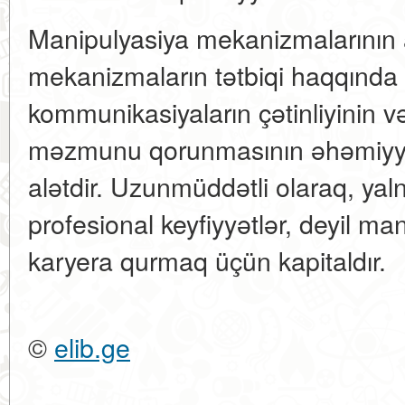
Manipulyasiya mekanizmalarının 
mekanizmaların tətbiqi haqqında 
kommunikasiyaların çətinliyinin v
məzmunu qorunmasının əhəmiyyə
alətdir. Uzunmüddətli olaraq, yalnı
profesional keyfiyyətlər, deyil ma
karyera qurmaq üçün kapitaldır.
©
elib.ge