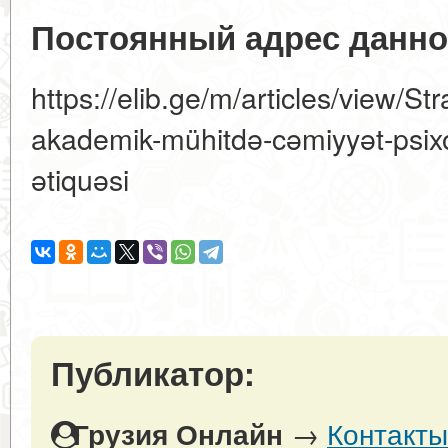
Постоянный адрес данно
https://elib.ge/m/articles/view/St
akademik-mühitdə-cəmiyyət-psixo
ətiquəsi
Публикатор:
→
Контакты
Грузия Онлайн