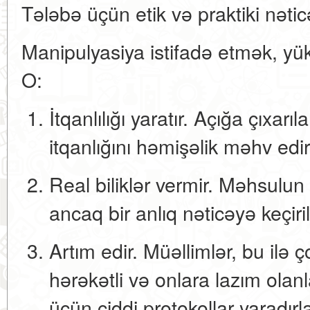
Tələbə üçün etik və praktiki nətic
Manipulyasiya istifadə etmək, yüksə
O:
İtqanlılığı yaratır.
Açığa çıxarıl
itqanlığını həmişəlik məhv edir
Real biliklər vermir.
Məhsulun ö
ancaq bir anlıq nəticəyə keçirili
Artım edir.
Müəllimlər, bu ilə ç
hərəkətli və onlara lazım olan
üçün ciddi protokollar yaradırla