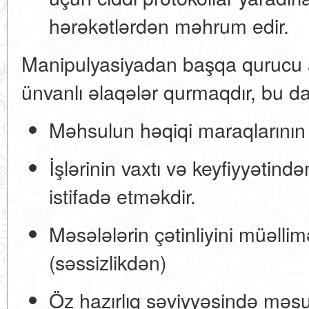
hərəkətlərdən məhrum edir.
Manipulyasiyadan başqa qurucu a
ünvanlı əlaqələr qurmaqdır, bu da
Məhsulun həqiqi maraqlarının 
İşlərinin vaxtı və keyfiyyətind
istifadə etməkdir.
Məsələlərin çətinliyini müəll
(səssizlikdən)
Öz hazırlıq səviyyəsində məsu