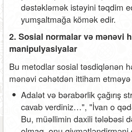
dəstəkləmək istəyini təqdim ed
yumşaltmağa kömək edir.
2. Sosial normalar və mənəvi hi
manipulyasiyalar
Bu metodlar sosial təsdiqlənən h
mənəvi cəhətdən ittiham etməyə t
Adalət və bərabərlik çağırış str
cavab verdiniz…", "İvan o qədə
Bu, müəllimin daxili tələbəsi d
olmaq, onu qiymətləndirmən