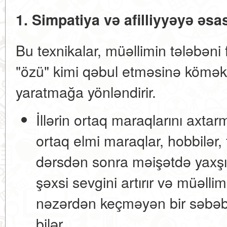
1. Simpatiya və afilliyyəyə əs
Bu texnikalar, müəllimin tələbəni 
"özü" kimi qəbul etməsinə kömək
yaratmağa yönləndirir.
İllərin ortaq maraqlarını axtar
ortaq elmi maraqlar, hobbilər, f
dərsdən sonra məişətdə yaxşı 
şəxsi sevgini artırır və müəll
nəzərdən keçməyən bir səbəblə
bilər.