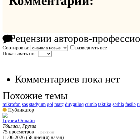
Комментарии:
Рецензии авторов-професси
Сортировка:
развернуть все
Показывать по:
Комментариев пока нет
Похожие темы
mikrofon
səs
stadyum
qol
matç
duyguluq
cümlə
taktika
şərhlə
fasilə
r
Публикатор
Грузия Онлайн
Тбилиси, Грузия
75 просмотров
→
рейтинг
11.06.2026 (58 дней(я) назад)