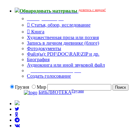
делитесь с миром!
Обнародовать материалы
Тип публикации
Статья, обзор, исследование
Книга
Художественная проза или поэзия
Запись в личном дневнике (блоге)
Фотодокументы
Файл(ы): PDF\DOC\RAR\ZIP и др.
Биография
Аудиокнига или иной звуковой файл
Дополнительные опции:
Создать голосование
Грузия
Мир
Грузии
БИБЛИОТЕКА