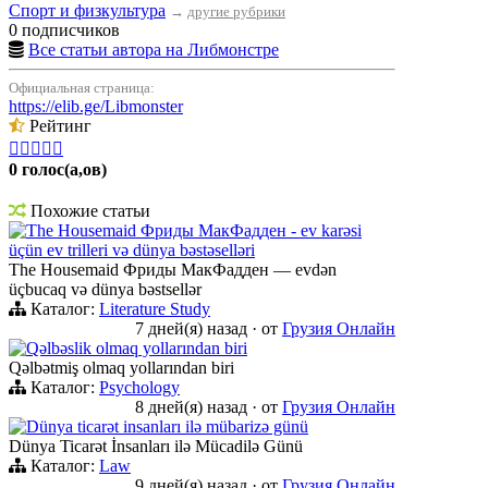
Спорт и физкультура
→
другие рубрики
0 подписчиков
Все статьи автора на Либмонстре
Официальная страница:
https://elib.ge/Libmonster
Рейтинг





0 голос(а,ов)
Похожие статьи
The Housemaid Фриды МакФадден - ev karəsi
üçün ev trilleri və dünya bəstəselləri
The Housemaid Фриды МакФадден — evdən
üçbucaq və dünya bəstsellər
Каталог:
Literature Study
7 дней(я) назад
·
от
Грузия Онлайн
Qəlbəslik olmaq yollarından biri
Qəlbətmiş olmaq yollarından biri
Каталог:
Psychology
8 дней(я) назад
·
от
Грузия Онлайн
Dünya ticarət insanları ilə mübarizə günü
Dünya Ticarət İnsanları ilə Mücadilə Günü
Каталог:
Law
9 дней(я) назад
·
от
Грузия Онлайн