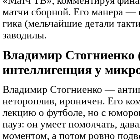
«Матч ТВ», комментируя фина
матчи сборной. Его манера — 
гика (мельчайшие детали такт
заводилы.
Владимир Стогниенко (
интеллигенция у микр
Владимир Стогниенко — антип
нетороплив, ироничен. Его ко
лекцию о футболе, но с юморо
пауз: он умеет помолчать, дав
моментом, а потом ровно подв