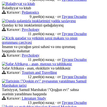
Bələdiyyət və kitab
Bələdiyyət və kitab
Каталог:
Pedagogics
9 дней(я) назад
·
от
Грузия Онлайн
Qandə qələmizlə istəklərimizi yadda saxlayırıq
Qanday ki biz istəklərimizi qadağalayırıq
Каталог:
Psychology
11 дней(я) назад
·
от
Грузия Онлайн
Kiçik qarədər və yetkinin şəxsi məkanı və onun
qorunması çərçivəsi
İnsanın və çocuğun şəxsi sahəsi və onu qorumaq
haqqında məlumat
Каталог:
Psychology
11 дней(я) назад
·
от
Грузия Онлайн
Səfər Afrikaya – asan, məxsus və təhlükəsiz
Səfər Afrikaya - asan, eksklüziv və təhlükəsiz
Каталог:
Tourism and Travelling
12 дней(я) назад
·
от
Грузия Онлайн
Tarixinin \"Qoşkin ev\" pyesasının yaratılması Samuil
Marshakın tarixi
Tarixiyyət, Samuil Marshakın \"Qoşğun ev\" səhnə
əsərinin yaradılması haqqında
Каталог:
Literature Study
13 дней(я) назад
·
от
Грузия Онлайн
İyilik və məhəbbət ideyaları Samuel Marshakın