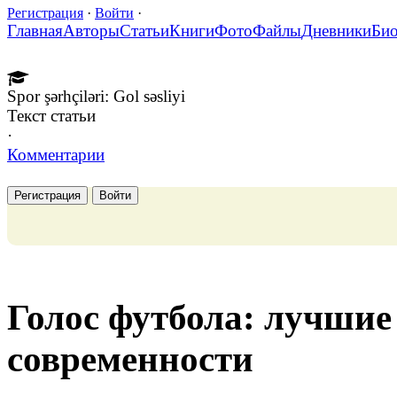
Регистрация
·
Войти
·
Главная
Авторы
Статьи
Книги
Фото
Файлы
Дневники
Би
Spor şərhçiləri: Gol səsliyi
Текст статьи
·
Комментарии
Регистрация
Войти
Голос футбола: лучши
современности