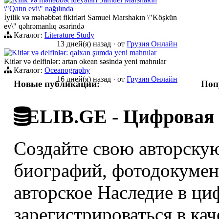
\"Qatın evi\" nağılında
İyilik və məhəbbət fikirləri Samuel Marshakın \"Köşkün
ev\" qəhrəmanlıq əsərində
Каталог:
Literature Study
13 дней(я) назад
·
от
Грузия Онлайн
Kitlər və delfinlər: qalxan şumda yeni mahnılar
Kitlər və delfinlər: artan okean səsində yeni mahnılar
Каталог:
Oceanography
16 дней(я) назад
·
от
Грузия Онлайн
Новые публикации:
Поп
ELIB.GE - Цифровая 
Создайте свою авторскую
биографий, фотодокумент
авторское Наследие в ци
зарегистрироваться в кач