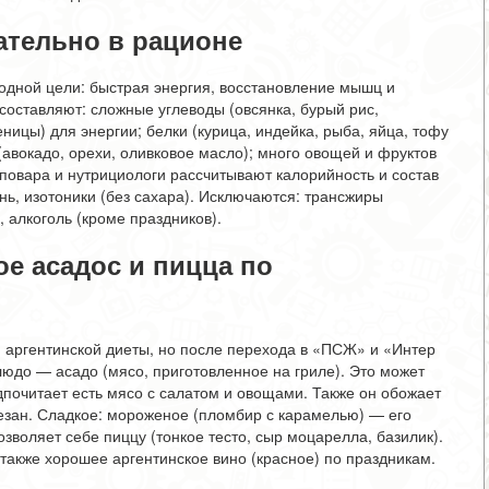
ательно в рационе
дной цели: быстрая энергия, восстановление мышц и
оставляют: сложные углеводы (овсянка, бурый рис,
ницы) для энергии; белки (курица, индейка, рыба, яйца, тофу
(авокадо, орехи, оливковое масло); много овощей и фруктов
 повара и нутрициологи рассчитывают калорийность и состав
нь, изотоники (без сахара). Исключаются: трансжиры
, алкоголь (кроме праздников).
ое асадос и пицца по
аргентинской диеты, но после перехода в «ПСЖ» и «Интер
юдо — асадо (мясо, приготовленное на гриле). Это может
едпочитает есть мясо с салатом и овощами. Также он обожает
езан. Сладкое: мороженое (пломбир с карамелью) — его
озволяет себе пиццу (тонкое тесто, сыр моцарелла, базилик).
а также хорошее аргентинское вино (красное) по праздникам.