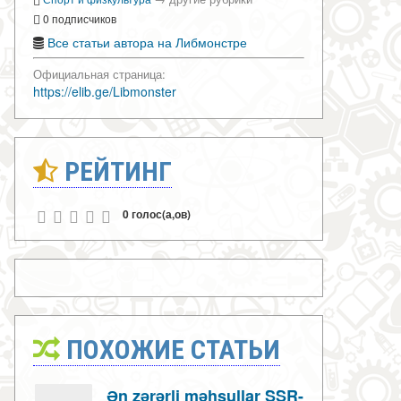
0 подписчиков
Все статьи автора на Либмонстре
Официальная страница:
https://elib.ge/Libmonster
РЕЙТИНГ
0 голос(а,ов)
ПОХОЖИЕ СТАТЬИ
Ən zərərli məhsullar SSR-