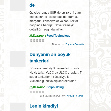
də
Qaydaçırdıqda SSR-də ən zərərli olan
məhsullar nə idi: sünbül, dondurma,
margarin, konservalar və cəbureklər
haqqında həqiqət. Sovet yeməyin
doğallığı haqqında miflər.
Каталог:
Food Technology
Вчера
·
от
Грузия Онлайн
Dünyanın ən böyük
tankerləri
Dünyanın ən böyük tankerləri: Knock
Nevis tarixi, VLCC və ULCC qrupları, TI
super tankerlərin xüsusiyyətləri.
Yükləmə gücü və ölçülər rekordları
Каталог:
Shipbuilding
3 дней(я) назад
·
от
Грузия Онлайн
Lenin kimdiyi