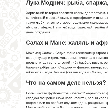
Лука Модрич: рыба, спаржа
Хорватский ветеран славится своим долголетием. 
запечённый морской окунь с картофелем и шпинат
также любит ризотто с морепродуктами (кальмары,
яблоки с мёдом. Напитки: вода, мате, чай (зелёны
день рождения.
Салах и Мане: халяль и афр
Мохамед Салах и Седио Мане (сенегалец) строго 
пюре), кушар и (рис, макароны, чечевица с томатн
предпочитает сенегальский тибу (рыба с рисом, о
бараньи рёбрышки. Сладкое — финики, инжир, вост
гибискуса), вода Замзам (святая вода из Мекки), 
Что на самом деле нельзя?
Большинство футболистов избегают: жареного во ф
сладкой газировки (кока-кола, фанта), белый хлеб 
неделю или по особым случаям (день рождения, к
Месси любит колу, а Роналду иногда съедает упак