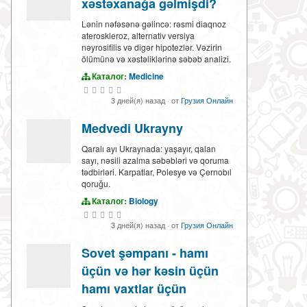
xəstəxanağa gəlmişdi?
Lənin nəfəsənə gəlincə: rəsmi diaqnoz
ateroskleroz, alternativ versiya
nəyrosifilis və digər hipotezlər. Vəzirin
ölümünə və xəstəliklərinə səbəb analizi.
Каталог:
Medicine
3 дней(я) назад
·
от
Грузия Онлайн
Medvedi Ukrayny
Qaralı ayı Ukraynada: yaşayır, qalan
sayı, nəsili azalma səbəbləri və qoruma
tədbirləri. Karpatlar, Polesye və Çernobıl
qoruğu.
Каталог:
Biology
3 дней(я) назад
·
от
Грузия Онлайн
Sovet şəmpanı - hamı
üçün və hər kəsin üçün
hamı vaxtlar üçün