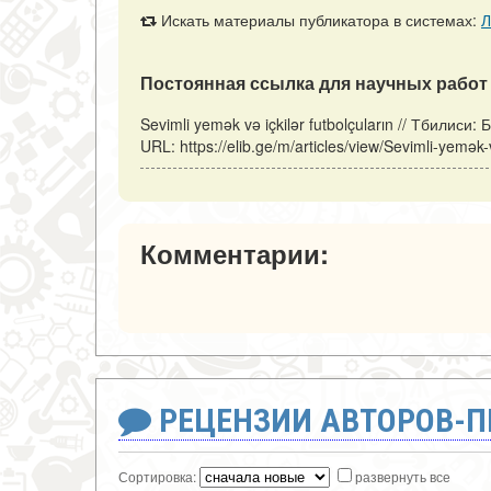
Искать материалы публикатора в системах:
Л
Постоянная ссылка для научных работ 
Sevimli yemək və içkilər futbolçuların // Тбилис
URL: https://elib.ge/m/articles/view/Sevimli-yemək
Комментарии:
РЕЦЕНЗИИ АВТОРОВ-
Сортировка:
развернуть все