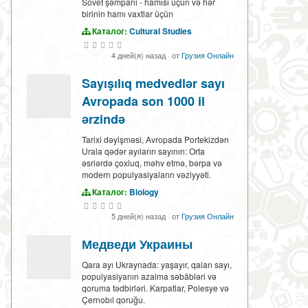
Sovet şəmpani - hamısı üçün və hər
birinin hamı vaxtlar üçün
Каталог:
Cultural Studies
4 дней(я) назад
·
от
Грузия Онлайн
Sayışılıq medvedlər sayı
Avropada son 1000 il
ərzində
Tarixi dəyişməsi, Avropada Portekizdən
Urala qədər ayıların sayının: Orta
əsrlərdə çoxluq, məhv etmə, bərpa və
modern populyasiyaların vəziyyəti.
Каталог:
Biology
5 дней(я) назад
·
от
Грузия Онлайн
Медведи Украины
Qara ayı Ukraynada: yaşayır, qalan sayı,
populyasiyanın azalma səbäbləri və
qoruma tədbirləri. Karpatlar, Polesye və
Çernobıl qoruğu.