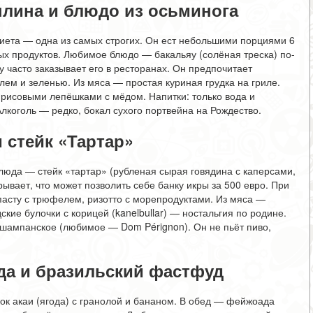
плина и блюдо из осьминога
иета — одна из самых строгих. Он ест небольшими порциями 6
ных продуктов. Любимое блюдо — бакальяу (солёная треска) по-
 часто заказывает его в ресторанах. Он предпочитает
ем и зеленью. Из мяса — простая куриная грудка на гриле.
 рисовыми лепёшками с мёдом. Напитки: только вода и
лкоголь — редко, бокал сухого портвейна на Рождество.
 стейк «Тартар»
люда — стейк «тартар» (рубленая сырая говядина с каперсами,
рывает, что может позволить себе банку икры за 500 евро. При
пасту с трюфелем, ризотто с морепродуктами. Из мяса —
ие булочки с корицей (kanelbullar) — ностальгия по родине.
 шампанское (любимое — Dom Pérignon). Он не пьёт пиво,
ода и бразильский фастфуд
сок акаи (ягода) с гранолой и бананом. В обед — фейжоада