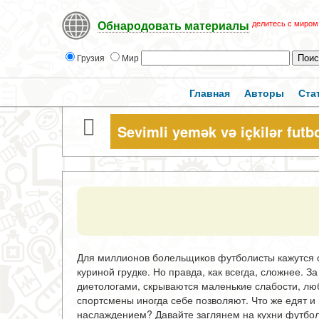
делитесь с миром
Обнародовать материалы
Грузия
Мир
Главная
Авторы
Ста
Sevimli yemək və içkilər futb
Для миллионов болельщиков футболисты кажутся 
куриной грудке. Но правда, как всегда, сложнее.
диетологами, скрываются маленькие слабости, лю
спортсмены иногда себе позволяют. Что же едят и
наслаждением? Давайте заглянем на кухни футбол