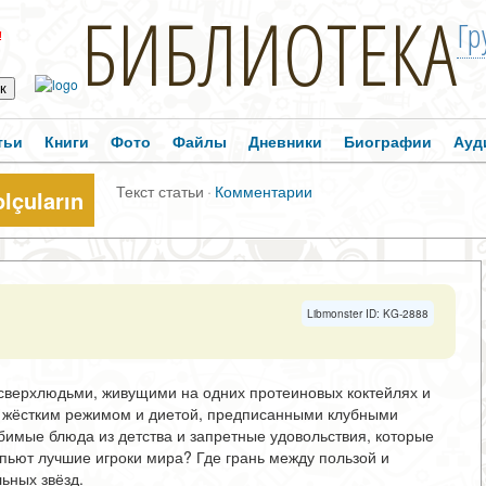
БИБЛИОТЕКА
Гр
!
тьи
Книги
Фото
Файлы
Дневники
Биографии
Ауд
Текст статьи
·
Комментарии
olçuların
Libmonster ID: KG-2888
сверхлюдьми, живущими на одних протеиновых коктейлях и
 За жёстким режимом и диетой, предписанными клубными
бимые блюда из детства и запретные удовольствия, которые
 пьют лучшие игроки мира? Где грань между пользой и
ьных звёзд.