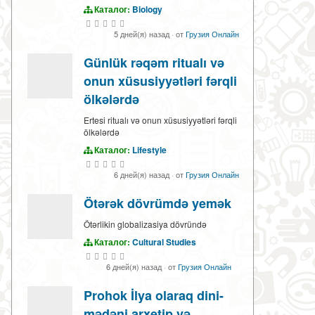
Каталог:
Biology
5 дней(я) назад
·
от
Грузия Онлайн
Günlük rəqəm ritualı və
onun xüsusiyyətləri fərqli
ölkələrdə
Ertesi ritualı və onun xüsusiyyətləri fərqli
ölkələrdə
Каталог:
Lifestyle
6 дней(я) назад
·
от
Грузия Онлайн
Ötərək dövrümdə yemək
Ötərlikin globalizasiya dövründə
Каталог:
Cultural Studies
6 дней(я) назад
·
от
Грузия Онлайн
Prohok İlya olaraq dini-
mədəni arxetip və