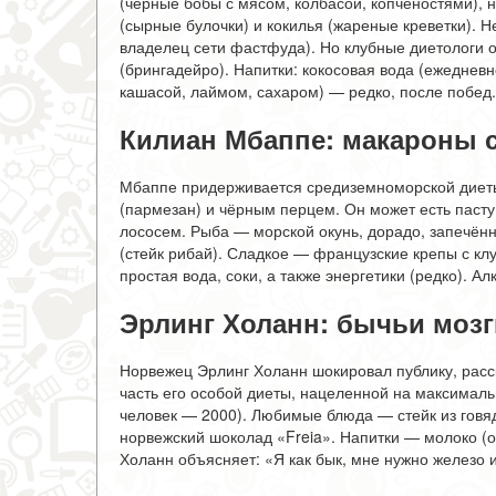
(чёрные бобы с мясом, колбасой, копчёностями), 
(сырные булочки) и кокилья (жареные креветки). Н
владелец сети фастфуда). Но клубные диетологи о
(брингадейро). Напитки: кокосовая вода (ежедневно
кашасой, лаймом, сахаром) — редко, после побед.
Килиан Мбаппе: макароны 
Мбаппе придерживается средиземноморской диет
(пармезан) и чёрным перцем. Он может есть пасту
лососем. Рыба — морской окунь, дорадо, запечён
(стейк рибай). Сладкое — французские крепы с клу
простая вода, соки, а также энергетики (редко). Ал
Эрлинг Холанн: бычьи мозги
Норвежец Эрлинг Холанн шокировал публику, расска
часть его особой диеты, нацеленной на максималь
человек — 2000). Любимые блюда — стейк из говяди
норвежский шоколад «Freia». Напитки — молоко (ок
Холанн объясняет: «Я как бык, мне нужно железо и