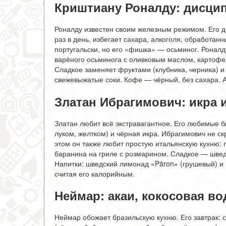
Криштиану Роналду: дисци
Роналду известен своим железным режимом. Его д
раз в день, избегает сахара, алкоголя, обработан
португальски, но его «фишка» — осьминог. Роналду
варёного осьминога с оливковым маслом, картофел
Сладкое заменяет фруктами (клубника, черника) и
свежевыжатые соки. Кофе — чёрный, без сахара. А
Златан Ибрагимович: икра и
Златан любит всё экстравагантное. Его любимые б
луком, желтком) и чёрная икра. Ибрагимович не ск
этом он также любит простую итальянскую кухню: 
баранина на гриле с розмарином. Сладкое — шведск
Напитки: шведский лимонад «Päron» (грушевый) и
считая его калорийным.
Неймар: акаи, кокосовая в
Неймар обожает бразильскую кухню. Его завтрак: 