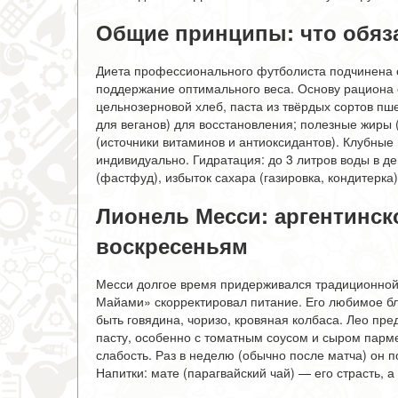
Общие принципы: что обяз
Диета профессионального футболиста подчинена о
поддержание оптимального веса. Основу рациона с
цельнозерновой хлеб, паста из твёрдых сортов пше
для веганов) для восстановления; полезные жиры 
(источники витаминов и антиоксидантов). Клубные
индивидуально. Гидратация: до 3 литров воды в де
(фастфуд), избыток сахара (газировка, кондитерка)
Лионель Месси: аргентинск
воскресеньям
Месси долгое время придерживался традиционной 
Майами» скорректировал питание. Его любимое бл
быть говядина, чоризо, кровяная колбаса. Лео пр
пасту, особенно с томатным соусом и сыром парм
слабость. Раз в неделю (обычно после матча) он п
Напитки: мате (парагвайский чай) — его страсть, 