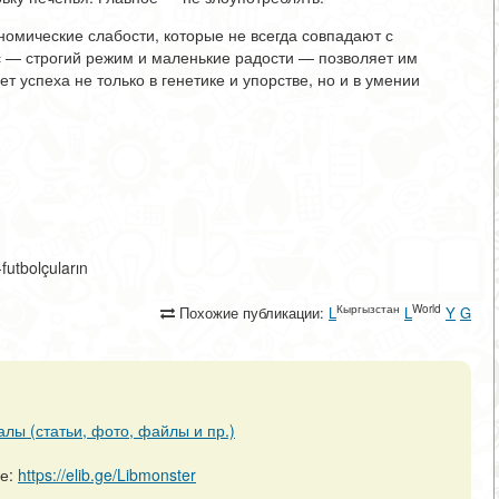
номические слабости, которые не всегда совпадают с
 — строгий режим и маленькие радости — позволяет им
т успеха не только в генетике и упорстве, но и в умении
-futbolçuların
Кыргызстан
World
Похожие публикации:
L
L
Y
G
алы (статьи, фото, файлы и пр.)
ре:
https://elib.ge/Libmonster