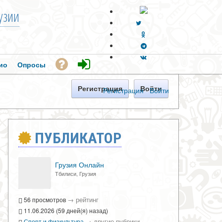
узии
ио
Опросы
Регистрация
Войти
Регистрация
·
Войти
ПУБЛИКАТОР
Грузия Онлайн
Тбилиси, Грузия
→
рейтинг
56 просмотров
11.06.2026 (59 дней(я) назад)
→
другие рубрики
Спорт и физкультура