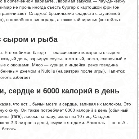
но в облегчённом варианте. Любимая закуска — пау-де-кейжу
еймар не прочь иногда съесть бургер с картошкой фри (он
граничивают. Сладкое: бразильские сладости с сгущёнкой
), сок зелёного винограда, а также кайпиринья (коктейль с
с сыром и рыба
ы. Его любимое блюдо — классические макароны с сыром
 каждый день, варьируя соусы: томатный, песто, сливочный с
ные с овощами. Мясо — курица и индейка, реже говядина
бничным джемом и Nutella (на завтрак после игры). Напитки:
коголь избегает.
, сердце и 6000 калорий в день
зав, что ест... бычьи мозги и сердце, запивая их молоком. Это
ную силу. Он также потребляет 6000 калорий в день (обычный
ны (rare), лосось на пару, омлет из 10 яиц. Сладкое —
оло 2-3 литров в день), смузи с ягодами. Алкоголь — не пьёт.
 белок».