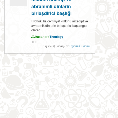
abrahimli dinlərin
birləşdirici başlığı
Prohok Ilia cəmiyyət kültürlü arxeqipt və
avraamik dinlərin birləşdirici başlangıcı
olaraq
Каталог:
Theology
6 дней(я) назад
·
от
Грузия Онлайн