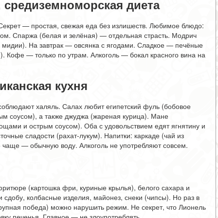
, средиземноморская диета
Секрет — простая, свежая еда без излишеств. Любимое блюдо:
ом. Спаржа (белая и зелёная) — отдельная страсть. Модрич
 мидии). На завтрак — овсянка с ягодами. Сладкое — печёные
й). Кофе — только по утрам. Алкоголь — бокал красного вина на
иканская кухня
соблюдают халяль. Салах любит египетский фуль (бобовое
ым соусом), а также джуджа (жареная курица). Мане
вощами и острым соусом). Оба с удовольствием едят ягнятину и
очные сладости (рахат-лукум). Напитки: каркаде (чай из
но чаще — обычную воду. Алкоголь не употребляют совсем.
ритюре (картошка фри, куриные крылья), белого сахара и
и сдобу, колбасные изделия, майонез, снеки (чипсы). Но раз в
рупная победа) можно нарушить режим. Не секрет, что Лионель
овку печенья. Главное — не злоупотреблять.