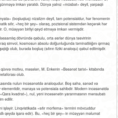
şünməyə imkan yaratdı. Dünya yalnız «müsbət» deyil, yarpaqlı
nyata» (boşluqluq) nizalizm deyil, tam potensialdur, hər fenomenin
ik sıfır, «heç bir şey» olaraq, pozisional sistemdən keçərək hər
dir. O, müəyyən birliyi qeyd etməyə imkan vermişdir.
Rəssamlıq dövründə qəbulu, orta əsrlər dünya təsvirinin
laraq simvol, kosmosun absolu dolğunluğunda təminatlılığını qırmaq
şıqlığı olub, burada boşluq (sıfırın fiziki analoqu) qəbul edilmişdir.
i qüvvə motivu, məsələn, M. Enkenin «Bəsənət tarixi» kitabında
metaforası olub.
kasında nulun incəsənətdə analoqudur. Boş sahə, sənəd və
iv elementidir, mənaya və potensiala sahibdir. Modern incəsənətdə
ə «Qara kvadrat»), nul, yeni incəsənətin yaranmasının mənsubatı
m edilir.
i işləyir. Linqvistikada «sıfır morfema» termini mövcuddur
dlı qeydə işarə edir). Bu, «heç bir şey»-in müəyyən məlumat