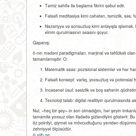
Təmiz səhifə ilə başlama fikrini qəbul edir.
Fəlsəfi meditasiya kimi cəhətən, təmizlik, səs, fə
Nəzəriyyə və sonsuzluq kimi anlayışla işləmək
elmin qurulmasının əsasını qoyur.
Qapanış:
0-nın mədəni paradigmaları, marjinal və təhlükəli olan
tamamlamışdır. O:
Matematik əsas:
pozisional sistemlər və hər han
Fəlsəfi konsept:
varlıq, yoxsuzluq və potensial 
İncəsənət üsul:
səsizlik və boş sahənin qüdrətin
Texnoloji tələb:
digital realitiyin qurulmasında ə
Nul, «heç bir şey»-in son olmadığını, hər şeyin imkanl
tamamilə yoxsuz olan ifadədə gizləndiyini göstərir. 
öz polnliyi, qiymət və mövcudluğunu yenidən düşünməy
zehniyyət ölçüsüdür.
©
elib.ge