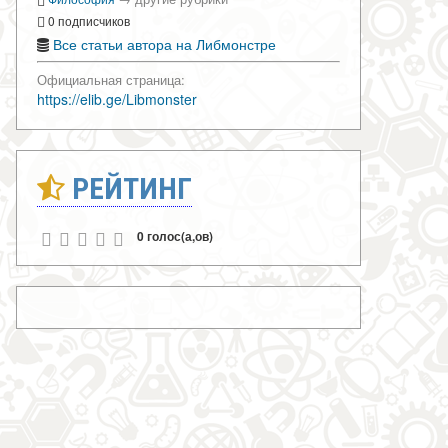
0 подписчиков
Все статьи автора на Либмонстре
Официальная страница:
https://elib.ge/Libmonster
РЕЙТИНГ
0 голос(а,ов)