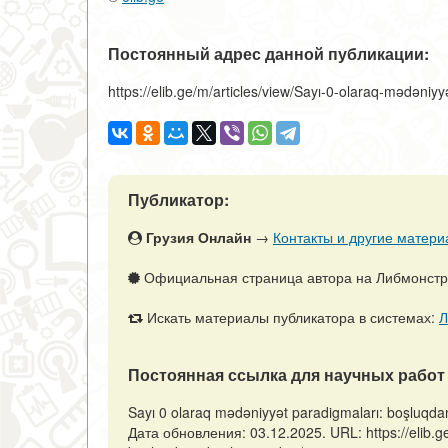
Постоянный адрес данной публикации:
https://elib.ge/m/articles/view/Sayı-0-olaraq-mədəni
Публикатор:
Грузия Онлайн
→
Контакты и другие матери
Официальная страница автора на Либмонст
Искать материалы публикатора в системах:
Л
Постоянная ссылка для научных работ 
Sayı 0 olaraq mədəniyyət paradigmaları: boşluqda
Дата обновления: 03.12.2025. URL: https://elib.ge