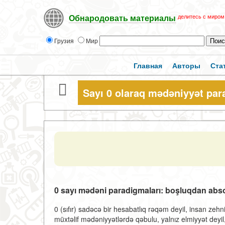
делитесь с миром
Обнародовать материалы
Грузия
Мир
Главная
Авторы
Ста
Sayı 0 olaraq mədəniyyət par
0 sayı mədəni paradigmaları: boşluqdan abs
0 (sıfır) sadəcə bir hesabatlıq rəqəm deyil, insan zehn
müxtəlif mədəniyyətlərdə qəbulu, yalnız elmiyyət deyil