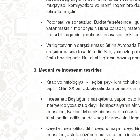
müqayisəli kəmiyyətlərə və mənfi rəqəmlərə dü
təkrarlanmışdır.
Potensial və sonsuzluq:
Budist fəlsəfəsində «şu
yaranmasının mənbəyidir. Buna bərabər, matemat
hansı bir rəqəmin qurulmasının əsasını təşkil e
Varlıq təsvirinin qarşıdurması:
Sıfırın Avropada 
qarşıdurmasına təsadüf edir. Sıfır, yoxsuzluq o
üçün hazırlıq edir. Bu, elmi inqilabın hazırlıq qarı
3. Mədəni və incəsənət təsvirləri
Kitab və mifologiya:
«Heç bir şey» kimi təhlükəl
tapılır. Sıfır, XX əsr ədəbiyyatında mənasızlıqın 
İncəsənət:
Boşluğun (ma) qəbulu, yapon esteti
interyerdə yoxsuzluq deyil, kompozisiyanın akt
(məsələn, Kazimir Malenkinin əsərləri, xüsusil
kimi təqdim edilir, bu da «heç bir şey» kimi təqdi
Qeyd və semiotika:
Sıfır, qeyd olmayan qeyd kim
(məsələn, «stol» sözündə nul sonuncu, cinsin a