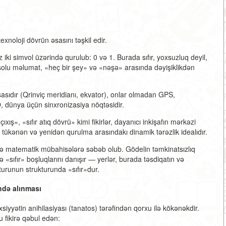
xnoloji dövrün əsasını təşkil edir.
z iki simvol üzərində qurulub:
0 və 1
. Burada sıfır, yoxsuzluq deyil,
bsolu məlumat, «heç bir şey» və «nəşə» arasında dəyişiklikdən
əsasıdır (Qrinviç meridianı, ekvator), onlar olmadan GPS,
O, dünya üçün sinxronizasiya nöqtəsidir.
 çıxış», «sıfır atıq dövrü» kimi fikirlər, dayanıcı inkişafın mərkəzi
n, tükənən və yenidən qurulma arasındakı dinamik tərəzlik idealıdır.
i və matematik mübahisələrə səbəb olub. Gödelin təmkinatsızlıq
sıfır» boşluqlarını danışır — yerlər, burada təsdiqatın və
turunun strukturunda «sıfır»dur.
öhdə alınması
iyyətin anihilasiyası (tanatos) tərəfindən qorxu ilə kökənəkdir.
bu fikirə qəbul edən: