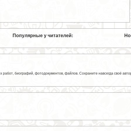
Популярные у читателей:
Но
ких работ, биографий, фотодокументов, файлов. Сохраните навсегда своё авт