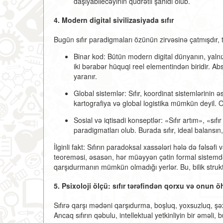
daşıyabilecəyinin qüdrətli şahidi olub.
4. Modern digital sivilizasiyada sıfır
Bugün sıfır paradigmaları özünün zirvəsinə çatmışdır, te
Binar kod:
Bütün modern digital dünyanın, yalnı
iki bərabər hüquqi reel elementindən biridir. A
yaranır.
Global sistemlər:
Sıfır, koordinat sistemlərinin 
kartografiya və global logistika mümkün deyil. 
Sosial və iqtisadi konseptlər:
«Sıfır artım», «sıfır
paradigmatları olub. Burada sıfır, ideal balansı
İlginli fakt:
Sıfırın paradoksal xassələri hələ də fəlsəf
teoreməsi, əsasən, hər müəyyən çətin formal sistemdə «
qarşıdurmanın mümkün olmadığı yerlər. Bu, bilik struk
5. Psixoloji ölçü: sıfır tərəfindən qorxu və onun 
Sıfırə qarşı mədəni qarşıdurma, boşluq, yoxsuzluq, şəxs
Ancaq sıfırın qəbulu, intellektual yetkinliyin bir əməli, 