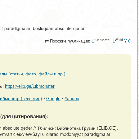
yyət-paradigmaları-boşluqdan-absolute-qədər
Кыргызстан
World
Похожие публикации:
L
L
Y
G
алы (статьи, фото, файлы и пр.)
ре:
https://elib.ge/Libmonster
ибмонстр (весь мир)
•
Google
•
Yandex
(для цитирования):
n absolute qədər // Тбилиси: Библиотека Грузии (ELIB.GE).
/m/articles/view/Sayı-0-olaraq-mədəniyyət-paradigmaları-