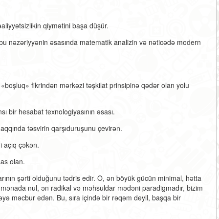
aliyyətsizlikin qiymətini başa düşür.
, bu nəzəriyyənin əsasında matematik analizin və nəticədə modern
 «boşluq» fikrindən mərkəzi təşkilat prinsipinə qədər olan yolu
sı bir hesabat texnologiyasının əsası.
haqqında təsvirin qarşıduruşunu çevirən.
i açıq çəkən.
sas olan.
arının şərti olduğunu tədris edir. O, ən böyük gücün minimal, hətta
Bu mənada nul, ən radikal və məhsuldar mədəni paradigmadır, bizim
ə məcbur edən. Bu, sıra içində bir rəqəm deyil, başqa bir