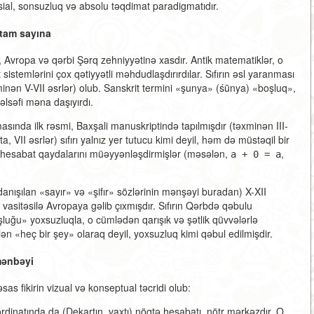
ial, sonsuzluq və absolu təqdimat paradigmatıdır.
 tam sayına
 Avropa və qərbi Şərq zehniyyətinə xasdır. Antik matematiklər, o
sistemlərini çox qətiyyətli məhdudlaşdırırdılar. Sıfırın əsl yaranması
inən V-VII əsrlər) olub. Sanskrit termini «şunya» (śūnya) «boşluq»,
səfi məna daşıyırdı.
masında ilk rəsmi, Baxşali manuskriptində tapılmışdır (təxminən III-
 VII əsrlər) sıfırı yalnız yer tutucu kimi deyil, həm də müstəqil bir
a hesabat qaydalarını müəyyənləşdirmişlər (məsələn,
,
a + 0 = a
 danışılan «sayır» və «şifır» sözlərinin mənşəyi buradan) X-XII
 vasitəsilə Avropaya gəlib çıxmışdır. Sıfırın Qərbdə qəbulu
oşluğu» yoxsuzluqla, o cümlədən qarışık və şətlik qüvvələrlə
ilən «heç bir şey» olaraq deyil, yoxsuzluq kimi qəbul edilmişdir.
mənbəyi
sas fikirin vizual və konseptual təcridi olub:
ordinatında da (Dekartın, vaxtı) nöqtə hesabatı, nötr mərkəzdır. O,