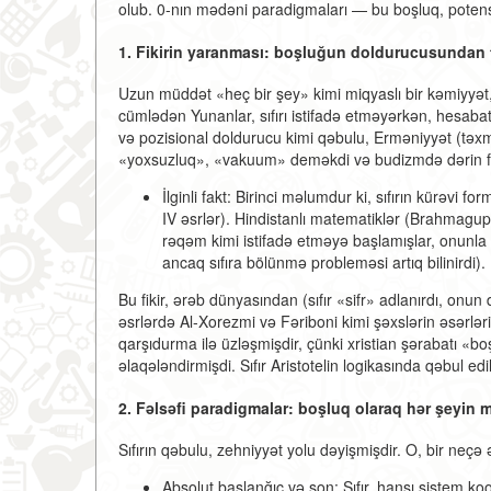
olub. 0-nın mədəni paradigmaları — bu boşluq, potens
1. Fikirin yaranması: boşluğun doldurucusundan
Uzun müddət «heç bir şey» kimi miqyaslı bir kəmiyyət,
cümlədən Yunanlar, sıfırı istifadə etməyərkən, hesabat 
və pozisional doldurucu kimi qəbulu, Erməniyyət (təxm
«yoxsuzluq», «vakuum» deməkdi və budizmdə dərin fəl
İlginli fakt:
Birinci məlumdur ki, sıfırın kürəvi for
IV əsrlər). Hindistanlı matematiklər (Brahmagupta,
rəqəm kimi istifadə etməyə başlamışlar, onunl
ancaq sıfıra bölünmə probleməsi artıq bilinirdi).
Bu fikir, ərəb dünyasından (sıfır «sifr» adlanırdı, onun
əsrlərdə Al-Xorezmi və Fəriboni kimi şəxslərin əsərləri
qarşıdurma ilə üzləşmişdir, çünki xristian şərabatı «b
əlaqələndirmişdi. Sıfır Aristotelin logikasında qəbul ed
2. Fəlsəfi paradigmalar: boşluq olaraq hər şeyin 
Sıfırın qəbulu, zehniyyət yolu dəyişmişdir. O, bir neçə ə
Absolut başlanğıc və son:
Sıfır, hansı sistem ko