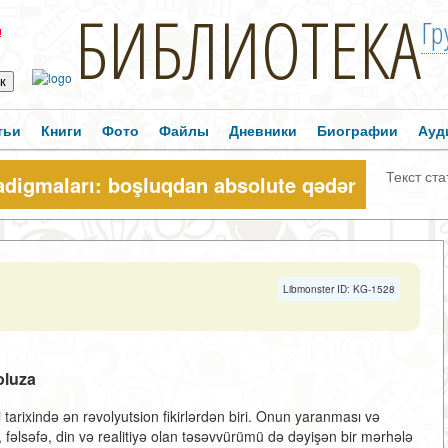
БИБЛИОТЕКА
Гр
!
тьи
Книги
Фото
Файлы
Дневники
Биографии
Ауд
Текст ста
adigmaları: boşluqdan absolute qədər
Libmonster ID: KG-1528
oluza
i tarixində ən rəvolyutsion fikirlərdən biri. Onun yaranması və
, fəlsəfə, din və realitiyə olan təsəvvürümü də dəyişən bir mərhələ