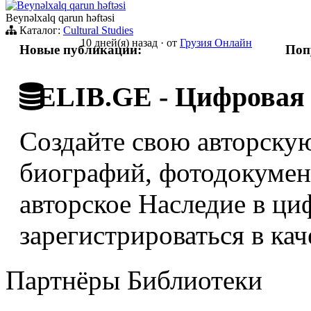
Beynəlxalq qarun həftəsi
Beynəlxalq qarun həftəsi
Каталог:
Cultural Studies
10 дней(я) назад
·
от
Грузия Онлайн
Новые публикации:
Поп
ELIB.GE - Цифровая 
Создайте свою авторскую
биографий, фотодокумент
авторское Наследие в ци
зарегистрироваться в кач
Партнёры Библиотеки