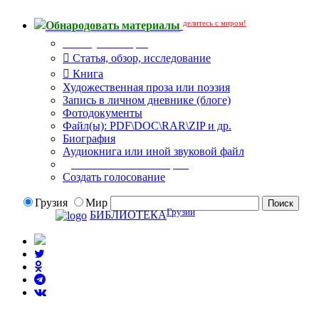
делитесь с миром!
Обнародовать материалы
Тип публикации
Статья, обзор, исследование
Книга
Художественная проза или поэзия
Запись в личном дневнике (блоге)
Фотодокументы
Файл(ы): PDF\DOC\RAR\ZIP и др.
Биография
Аудиокнига или иной звуковой файл
Дополнительные опции:
Создать голосование
Грузия
Мир
Грузии
БИБЛИОТЕКА