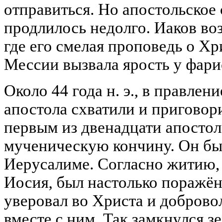
отправиться. Но апостольское
продлилось недолго. Иаков во
где его смелая проповедь о Хр
Мессии вызвала ярость у фари
Около 44 года н. э., в правле
апостола схватили и приговори
первым из двенадцати апостол
мученическую кончину. Он был
Иерусалиме. Согласно житию, 
Иосия, был настолько поражён
уверовал во Христа и доброво
вместе с ним. Так замкнулся зе