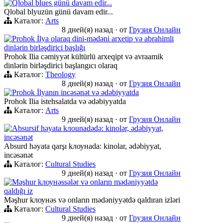
Qlobal blues günü davam edir...
Qlobal blyuzün günü davam edir...
Каталог:
Arts
8 дней(я) назад
·
от
Грузия Онлайн
Prohok İlya olaraq dini-mədəni arxetip və abrahimli
dinlərin birləşdirici başlığı
Prohok Ilia cəmiyyət kültürlü arxeqipt və avraamik
dinlərin birləşdirici başlangıcı olaraq
Каталог:
Theology
8 дней(я) назад
·
от
Грузия Онлайн
Prohok İlyanın incəsənət və ədəbiyyatda
Prohok Ilia istehsalatda və ədəbiyyatda
Каталог:
Arts
9 дней(я) назад
·
от
Грузия Онлайн
Absursif həyata kлоunadədə: kinolər, ədəbiyyat,
incəsənət
Absurd həyata qarşı kлоунadа: kinolar, ədəbiyyat,
incəsənət
Каталог:
Cultural Studies
9 дней(я) назад
·
от
Грузия Онлайн
Məşhur kлоунəssələr və onların mədəniyyətdə
qaldığı iz
Məşhur kлоунəs və onların mədəniyyətdə qaldıran izləri
Каталог:
Cultural Studies
9 дней(я) назад
·
от
Грузия Онлайн