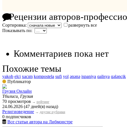
Рецензии авторов-професси
Сортировка:
развернуть все
Показывать по:
Комментариев пока нет
Похожие темы
yakob
elçi
xacım
kompostela
sufi
yol
ənənə
ispaniya
qalisya
qələnçik
Публикатор
Грузия Онлайн
Тбилиси, Грузия
70 просмотров
→
рейтинг
24.06.2026 (47 дней(я) назад)
Религиоведение
→
другие рубрики
0 подписчиков
Все статьи автора на Либмонстре