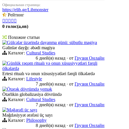
Официальная страница:
https://elib.ge/Libmonster
Рейтинг





0 голос(а,ов)
Похожие статьи
Gülçələr üzərində dayanma günü: sübutlu magiya
Gəlinlər dayğı: əbədi magiya
Каталог:
Cultural Studies
6 дней(я) назад
·
от
Грузия Онлайн
Günlük rəqəm ritualı və onun xüsusiyyətləri fərqli
ölkələrdə
Ertesi ritualı və onun xüsusiyyətləri fərqli ölkələrdə
Каталог:
Lifestyle
7 дней(я) назад
·
от
Грузия Онлайн
Ötərək dövrümdə yemək
Ötərlikin globalizasiya dövründə
Каталог:
Cultural Studies
7 дней(я) назад
·
от
Грузия Онлайн
Məğərəfi üç sayı
Məğdəsiyyət ərəfəsi üç sayı
Каталог:
Philosophy
8 дней(я) назад
·
от
Грузия Онлайн