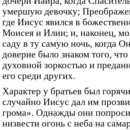
дочери Иаира, когда Спасител
умершую девочку; Преображен
где Иисус явился в божествен
Моисея и Илии; и, наконец, м
саду в ту самую ночь, когда Он
доверие было знаком того, что
духовной зоркостью и предан
его среди других.
Характер у братьев был горяч
случайно Иисус дал им прозв
грома». Однажды они попроси
низвести огонь с неба на сама