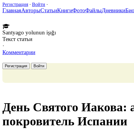
Регистрация
·
Войти
·
Главная
Авторы
Статьи
Книги
Фото
Файлы
Дневники
Би
Santyago yolunun işığı
Текст статьи
·
Комментарии
Регистрация
Войти
День Святого Иакова: 
покровитель Испании