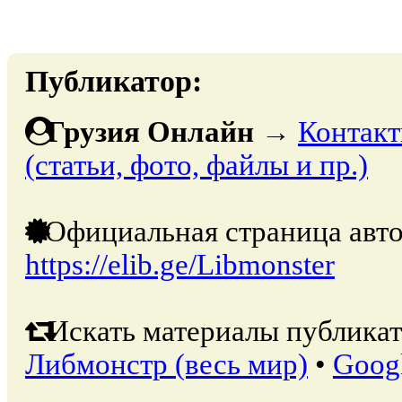
Публикатор:
Грузия Онлайн
→
Контакт
(статьи, фото, файлы и пр.)
Официальная страница авто
https://elib.ge/Libmonster
Искать материалы публикат
Либмонстр (весь мир)
•
Goog