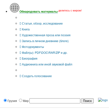
делитесь с миром!
Обнародовать материалы
Тип публикации
Статья, обзор, исследование
Книга
Художественная проза или поэзия
Запись в личном дневнике (блоге)
Фотодокументы
Файл(ы): PDF\DOC\RAR\ZIP и др.
Биография
Аудиокнига или иной звуковой файл
Дополнительные опции:
Создать голосование
Грузия
Мир