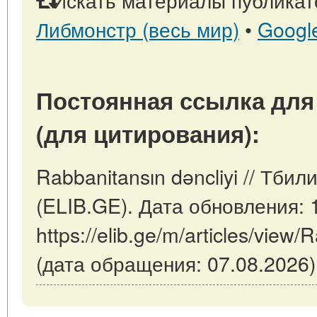
Либмонстр (весь мир)
•
Googl
Постоянная ссылка для
(для цитирования):
Rabbanitansın dəncliyi // Тби
(ELIB.GE). Дата обновления: 
https://elib.ge/m/articles/view/
(дата обращения: 07.08.2026)