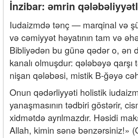
İnzibar: əmrin qələbəliyyətl
Iudaizmdə tənç — marqinal və şüb
və cəmiyyət həyatının tam və əhəm
Bibliyədən bu günə qədər o, ən də
kanalı olmuşdur: qələbəyə qarşı 
nişan qələbəsi, mistik B-ğəyə cəh
Onun qədərliyyəti holistik iudaiz
yanaşmasının tədbiri göstərir, ci
xidmətdə ayrılmazdır. Həsidi mak
Allah, kimin sənə bənzərsiniz!» (