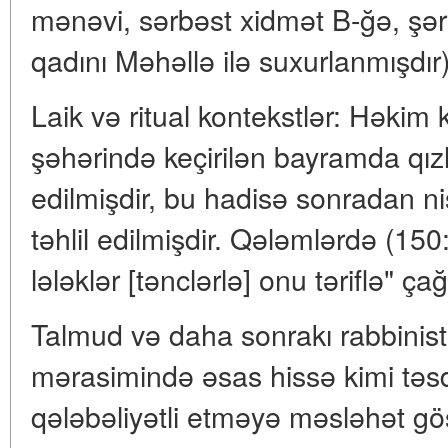
mənəvi, sərbəst xidmət B-ğə, şə
qadını Məhəllə ilə suxurlanmışdır)
Laik və ritual kontekstlər: Həkim 
şəhərində keçirilən bayramda qızla
edilmişdir, bu hadisə sonradan n
təhlil edilmişdir. Qələmlərdə (15
lələklər [tənclərlə] onu təriflə" çağı
Talmud və daha sonrakı rabbinist 
mərasimində əsas hissə kimi təsd
qələbəliyətli etməyə məsləhət gös