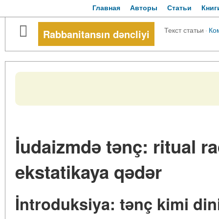
Главная
Авторы
Статьи
Книг
Текст статьи
·
Ко
Rabbanitansın dəncliyi
İudaizmdə tənç: ritual r
ekstatikaya qədər
İntroduksiya: tənç kimi din