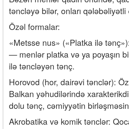
təncləyə bilər, onları qələbəliyətl
Özəl formalar:
«Metsse nus» («Platka ilə tənç»)
— menlər platka və ya poyaşın bit
ilə təncləyən tənç.
Horovod (hor, dairəvi tənclər): Ö
Balkan yəhudilərində xarakterikdir
dolu tənç, cəmiyyətin birləşməsin
Akrobatika və komik tənclər: Qoca