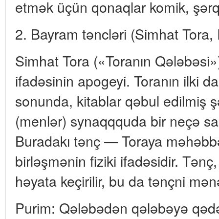
etmək üçün qonaqlar komik, şərqi t
2. Bayram təncləri (Simhat Tora,
Simhat Tora («Toranın Qələbəsi»)
ifadəsinin apogeyi. Toranın ilki da
sonunda, kitablar qəbul edilmiş şə
(menlər) synaqqquda bir neçə saa
Buradakı tənç — Toraya məhəbbət
birləşmənin fiziki ifadəsidir. Tənç, 
həyata keçirilir, bu da tənçni mənə
Purim: Qələbədən qələbəyə qədə