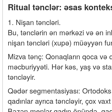
Ritual tənclər: əsas kontek
1. Nişan təncləri.
Bu, tənclərin ən mərkəzi və ən ink
nişan təncləri (xupə) müəyyən fun
Mizva tənç: Qonaqların qoca və q
məcburiyyəti. Hər kəs, yaş və s
təncləyir.
Qədər segmentasiyası: Ortodoks
qadınlar ayrıca təncləyir, çox vaxt f
Bəzən menlər qadın önündə, qad