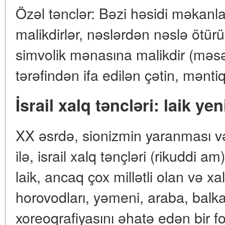
Özəl tənclər: Bəzi həsidi məkanla
malikdirlər, nəslərdən nəslə ötür
simvolik mənasına malikdir (məsəl
tərəfindən ifa edilən çətin, məntiq
İsrail xalq təncləri: laik yen
XX əsrdə, sionizmin yaranması və 
ilə, israil xalq tənçləri (rikuddi 
laik, ancaq çox millətli olan və xa
horovodları, yəmeni, araba, balk
xoreoqrafiyasını əhatə edən bir fo