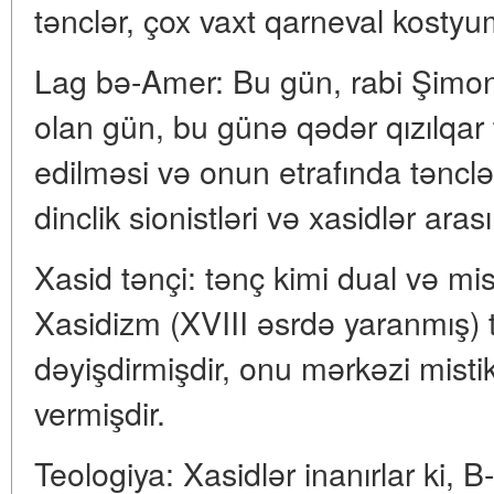
tənclər, çox vaxt qarneval kostyum
Lag bə-Amer: Bu gün, rabi Şimon 
olan gün, bu günə qədər qızılqar 
edilməsi və onun etrafında tənclə
dinclik sionistləri və xasidlər aras
Xasid tənçi: tənç kimi dual və mis
Xasidizm (XVIII əsrdə yaranmış) 
dəyişdirmişdir, onu mərkəzi misti
vermişdir.
Teologiya: Xasidlər inanırlar ki,