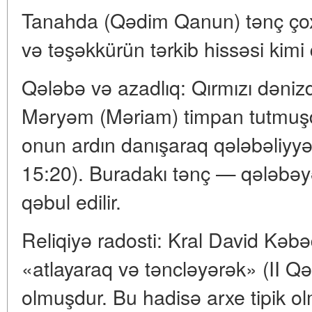
Tanahda (Qədim Qanun) tənç çox 
və təşəkkürün tərkib hissəsi kimi
Qələbə və azadlıq: Qırmızı dəni
Məryəm (Məriam) timpan tutmuşdu
onun ardın danışaraq qələbəliyyət
15:20). Buradakı tənç — qələbəyə
qəbul edilir.
Reliqiyə radosti: Kral David Kəb
«atlayaraq və təncləyərək» (II Qər
olmuşdur. Bu hadisə arxe tipik ol