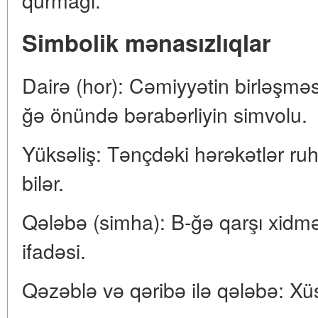
Simbolik mənasızlıqlar
Dairə (hor): Cəmiyyətin birləşməsin
ğə önündə bərabərliyin simvolu.
Yüksəliş: Tənçdəki hərəkətlər r
bilər.
Qələbə (simha): B-ğə qarşı xidmət
ifadəsi.
Qəzəblə və qəribə ilə qələbə: Xü