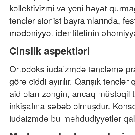
kollektivizmi və yeni həyət qurm
tənclər sionist bayramlarında, festi
mədəniyyət identitetinin əhəmiyyə
Cinslik aspektləri
Ortodoks iudaizmdə təncləmə prak
görə ciddi ayırılır. Qarışık tənclər
aid olan zəngin, ancaq müstəqil t
inkişafına səbəb olmuşdur. Konser
iudaizmdə bu məhdudiyyətlər qaldı