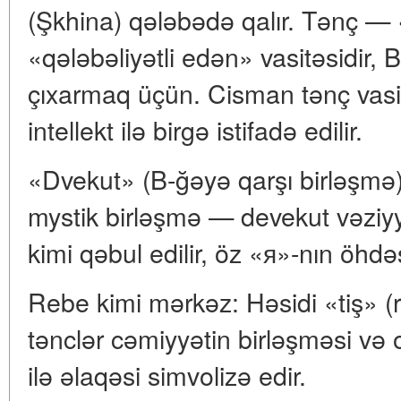
(Şkhina) qələbədə qalır. Tənç — 
«qələbəliyətli edən» vasitəsidir,
çıxarmaq üçün. Cisman tənç vasitə
intellekt ilə birgə istifadə edilir.
«Dvekut» (B-ğəyə qarşı birləşmə):
mystik birləşmə — devekut vəziy
kimi qəbul edilir, öz «я»-nın öh
Rebe kimi mərkəz: Həsidi «tiş» (
tənclər cəmiyyətin birləşməsi və 
ilə əlaqəsi simvolizə edir.