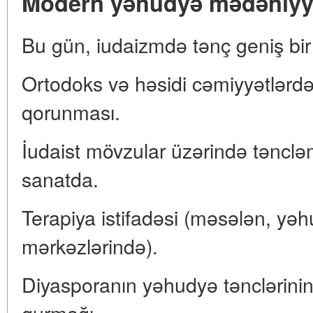
Modern yəhudyə mədəniyyə
Bu gün, iudaizmdə tənç geniş bi
Ortodoks və həsidi cəmiyyətlərd
qorunması.
İudaist mövzular üzərində təncl
sanatda.
Terapiya istifadəsi (məsələn, yə
mərkəzlərində).
Diyasporanın yəhudyə tənclərinin
qurmağı.