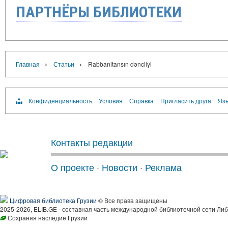
ПАРТНЁРЫ БИБЛИОТЕКИ
›
›
Главная
Статьи
Rabbanitansın dəncliyi
Конфиденциальность
Условия
Справка
Пригласить друга
Язы
Контакты редакции
О проекте
·
Новости
·
Реклама
Цифровая библиотека Грузии
© Все права защищены
2025-2026, ELIB.GE - составная часть международной библиотечной сети Либ
Сохраняя наследие Грузии