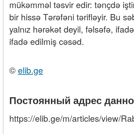
mükəmməl təsvir edir: tənçdə iştir
bir hissə Tərəfəni tərifləyir. Bu 
yalnız hərəkət deyil, fəlsəfə, ifad
ifadə edilmiş cəsəd.
©
elib.ge
Постоянный адрес данно
https://elib.ge/m/articles/view/Ra