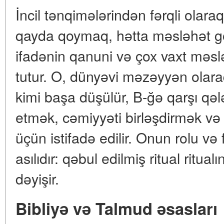
İncil tənqimələrindən fərqli olara
qayda qoymaq, hətta məsləhət gö
ifadənin qanuni və çox vaxt məsl
tutur. O, dünyəvi məzəyyən olaraq
kimi başa düşülür, B-ğə qarşı qəl
etmək, cəmiyyəti birləşdirmək və
üçün istifadə edilir. Onun rolu və
asılıdır: qəbul edilmiş ritual ritu
dəyişir.
Bibliyə və Talmud əsasları