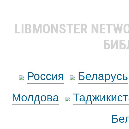
LIBMONSTER NETW
БИБ
Россия
Беларусь
Молдова
Таджикист
Бе