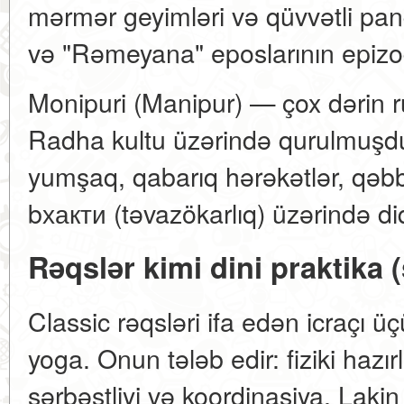
mərmər geyimləri və qüvvətli pa
və "Rəmeyana" eposlarının epizodl
Monipuri (Manipur) — çox dərin ru
Radha kultu üzərində qurulmuşdu
yumşaq, qabarıq hərəkətlər, qəbbə
bхакти (təvazökarlıq) üzərində di
Rəqslər kimi dini praktika
Classic rəqsləri ifa edən icraçı 
yoga. Onun tələb edir: fiziki hazırl
sərbəstliyi və koordinasiya. Lak