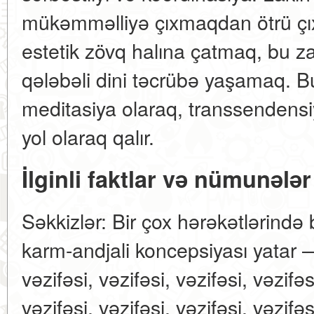
mükəmməlliyə çıxmaqdan ötrü çı
estetik zövq halına çatmaq, bu za
qələbəli dini təcrübə yaşamaq. B
meditasiya olaraq, transsendensi
yol olaraq qalır.
İlginli faktlar və nümunələr
Səkkizlər: Bir çox hərəkətlərind
karm-andjali koncepsiyası yatar — 
vəzifəsi, vəzifəsi, vəzifəsi, vəzifəs
vəzifəsi, vəzifəsi, vəzifəsi, vəzifəs