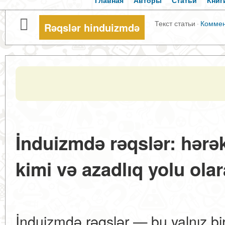
Главная
Авторы
Статьи
Книг
Текст статьи
·
Комме
Rəqslər hinduizmdə
İnduizmdə rəqslər: hərək
kimi və azadlıq yolu ola
İnduizmdə rəqslər — bu yalnız b