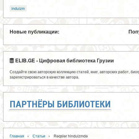
induizm
Новые публикации:
Поп
ELIB.GE - Цифровая библиотека Грузии
Создайте свою авторскую коллекцию статей, книг, авторских работ, би
зарегистрироваться в качестве автора.
ПАРТНЁРЫ БИБЛИОТЕКИ
›
›
Главная
Статьи
Rəqslər hinduizmdə