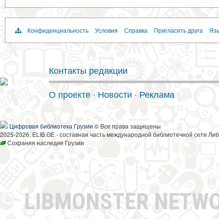
Конфиденциальность
Условия
Справка
Пригласить друга
Язы
Контакты редакции
О проекте
·
Новости
·
Реклама
Цифровая библиотека Грузии
© Все права защищены
2025-2026, ELIB.GE - составная часть международной библиотечной сети Либ
Сохраняя наследие Грузии
LIBMONSTER NETW