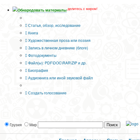
делитесь с миром!
Обнародовать материалы
Тип публикации
Статья, обзор, исследование
Книга
Художественная проза или поэзия
Запись в личном дневнике (блоге)
Фотодокументы
Файл(ы): PDF\DOC\RAR\ZIP и др.
Биография
Аудиокнига или иной звуковой файл
Дополнительные опции:
Создать голосование
Грузия
Мир