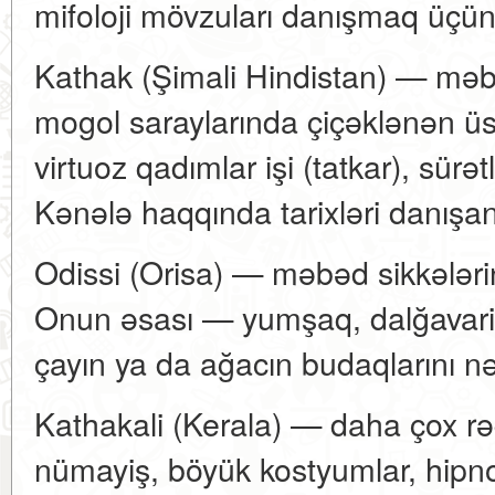
mifoloji mövzuları danışmaq üçün
Kathak (Şimali Hindistan) — mə
mogol saraylarında çiçəklənən üs
virtuoz qadımlar işi (tatkar), sürət
Kənələ haqqında tarixləri danışan
Odissi (Orisa) — məbəd sikkələri
Onun əsası — yumşaq, dalğavari b
çayın ya da ağacın budaqlarını nə
Kathakali (Kerala) — daha çox r
nümayiş, böyük kostyumlar, hipnoti