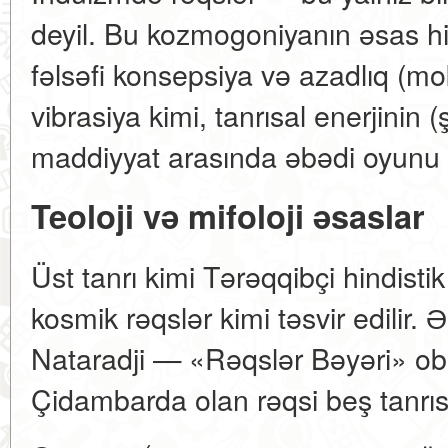
deyil. Bu kozmogoniyanın əsas his
fəlsəfi konsepsiya və azadlıq (mo
vibrasiya kimi, tanrısal enerjinin (ş
maddiyyat arasında əbədi oyunu (l
Teoloji və mifoloji əsaslar
Üst tanrı kimi Tərəqqibçi hindisti
kosmik rəqslər kimi təsvir edilir. 
Nataradji — «Rəqslər Bəyəri» obra
Çidambarda olan rəqsi beş tanrısa