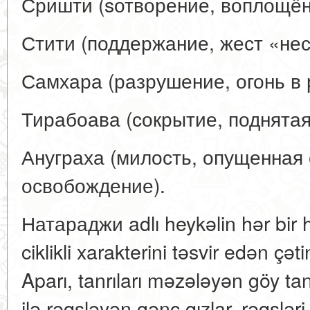
Сришти (sотворение, воплощён
Стити (поддержание, жест «нес
Самхара (разрушение, огонь в 
Тирабоава (сокрытие, поднятая
Ануграха (милость, опущенная
освобождение).
Натараджи adlı heykəlin hər bir h
ciklikli xarakterini təsvir edən çəti
Aparı, tanrıları məzələyən göy tan
ilə rəqsləyən gənc qızlar, rəqsləri