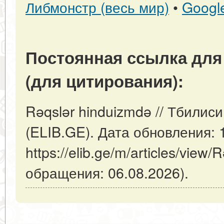
Либмонстр (весь мир)
•
Googl
Постоянная ссылка для
(для цитирования):
Rəqslər hinduizmdə // Тбилис
(ELIB.GE). Дата обновления: 
https://elib.ge/m/articles/view
обращения: 06.08.2026).