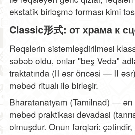
ekstatik birləşmə forması kimi təsv
Classic形式: от храма к с
Rəqslərin sistemləşdirilməsi klas
səbəb oldu, onlar "beş Veda" ad
traktatında (II əsr öncəsi — II əsr
məbəd ritualı ilə birləşir.
Bharatanatyam (Tamilnad) — ən 
məbəd praktikası devadasi (tanrıs
olmuşdur. Onun fərqləri: çətindir,