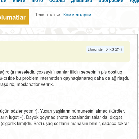
тьи
Книги
Фото
Файлы
Дневники
Биографии
Ауд
Текст статьи
·
Комментарии
əlumatlar
Libmonster ID: KG-2741
ğırdığı məsələdir. çoxsaylı insanlar iflicin səbəbinin pis dostluq
-cı ildə bu problem internetdən qaynaqlanaraq daha da ağırlaşdı,
raşdırıb, məsləhətlər veririk.
üçün sözlər yetmir). Yuxarı yaşlıların nümunəsini almaq (kürdlər,
arın lüğəti»). Dəyək qoymaq (hətta cəzalandırilsalar da, diqqət
cigərlik kimi)dir. Bəzi uşaq sözların mənasını bilmir, sadəcə təkrar