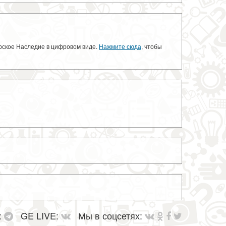
орское Наследие в цифровом виде.
Нажмите сюда
, чтобы
:
GE LIVE:
Мы в соцсетях: