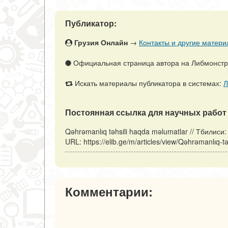
Публикатор:
Грузия Онлайн
→
Контакты и другие матери
Официальная страница автора на Либмонст
Искать материалы публикатора в системах:
Л
Постоянная ссылка для научных работ 
Qəhrəmanlıq təhsili haqda məlumatlar // Тбилиси
URL: https://elib.ge/m/articles/view/Qəhrəmanlıq
Комментарии: