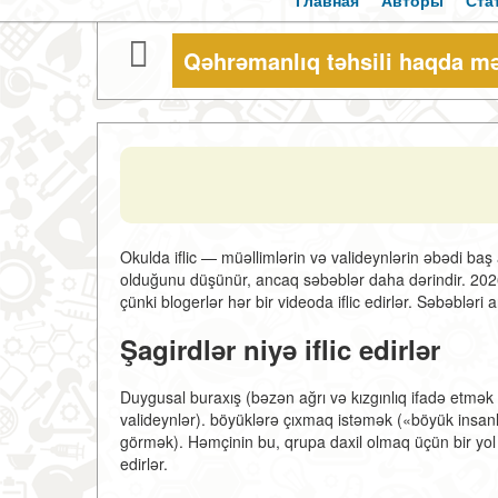
Главная
Авторы
Ста
Qəhrəmanlıq təhsili haqda m
Okulda iflic — müəllimlərin və valideynlərin əbədi baş a
olduğunu düşünür, ancaq səbəblər daha dərindir. 2026
çünki blogerlər hər bir videoda iflic edirlər. Səbəbləri a
Şagirdlər niyə iflic edirlər
Duygusal buraxış (bəzən ağrı və kızgınlıq ifadə etmək 
valideynlər). böyüklərə çıxmaq istəmək («böyük insanl
görmək). Həmçinin bu, qrupa daxil olmaq üçün bir yol (
edirlər.