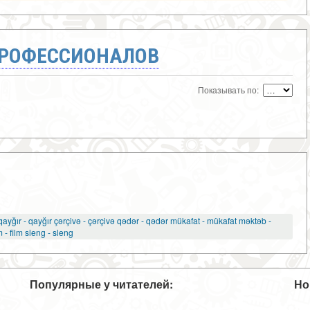
ПРОФЕССИОНАЛОВ
Показывать по:
lik qayğır - qayğır çərçivə - çərçivə qədər - qədər mükafat - mükafat məktəb -
m - film sleng - sleng
Популярные у читателей:
Но