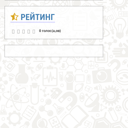
РЕЙТИНГ
0 голос(а,ов)