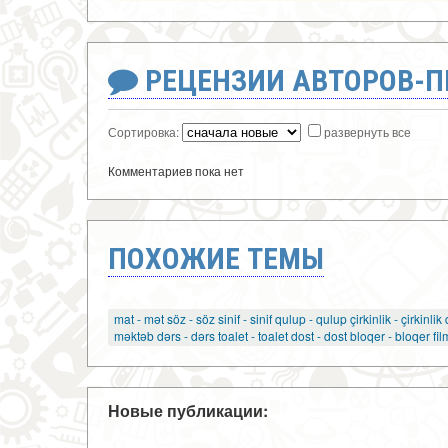
РЕЦЕНЗИИ АВТОРОВ-
Сортировка:
развернуть все
Комментариев пока нет
ПОХОЖИЕ ТЕМЫ
mat - mət söz - söz sinif - sinif qulup - qulup çirkinlik - çirkin
məktəb dərs - dərs toalet - toalet dost - dost bloqer - bloqer fil
Новые публикации: