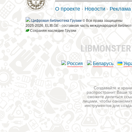
О проекте
·
Новости
·
Реклама
Цифровая библиотека Грузии
© Все права защищены
2025-2026, ELIB.GE - составная часть международной библиот
Сохраняя наследие Грузии
LIBMONSTE
Россия
Беларусь
Укр
Создавайте и храни
распространит Ваши тр
сможете делиться ссы
лицами, чтобы ознакомит
инструментов для создан