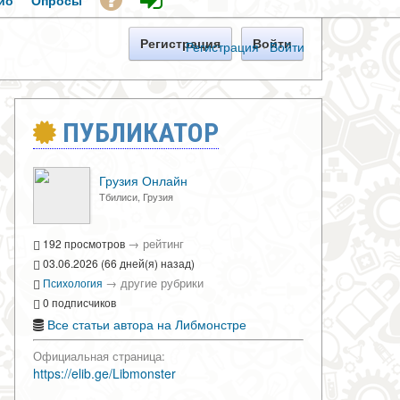
ио
Опросы
Регистрация
Войти
Регистрация
·
Войти
ПУБЛИКАТОР
Грузия Онлайн
Тбилиси, Грузия
→
рейтинг
192 просмотров
03.06.2026 (66 дней(я) назад)
→
другие рубрики
Психология
0 подписчиков
Все статьи автора на Либмонстре
Официальная страница:
https://elib.ge/Libmonster