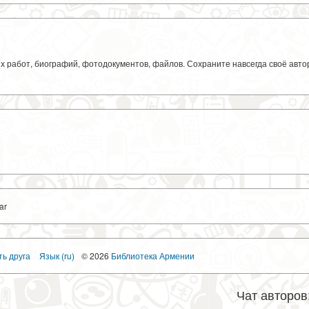
ких работ, биографий, фотодокументов, файлов. Сохраните навсегда своё авт
ar
ть друга
Язык (ru)
© 2026
Библиотека Армении
Чат авторов