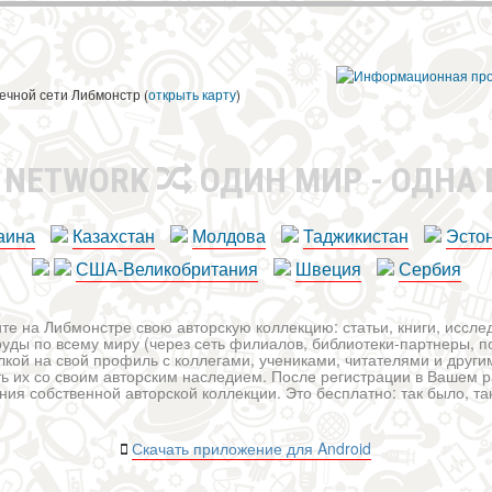
ечной сети Либмонстр (
открыть карту
)
R NETWORK
ОДИН МИР - ОДНА
аина
Казахстан
Молдова
Таджикистан
Эсто
США-Великобритания
Швеция
Сербия
те на Либмонстре свою авторскую коллекцию: статьи, книги, иссл
уды по всему миру (через сеть филиалов, библиотеки-партнеры, по
лкой на свой профиль с коллегами, учениками, читателями и друг
ь их со своим авторским наследием. После регистрации в Вашем 
ия собственной авторской коллекции. Это бесплатно: так было, так 
Скачать приложение для Android