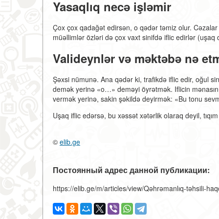
Yasaqlıq necə işləmir
Çox çox qadağət edirsən, o qədər təmiz olur. Cəzalar v
müəllimlər özləri də çox vaxt sinifdə iflic edirlər (uşaq
Valideynlər və məktəbə nə et
Şəxsi nümunə. Ana qədər ki, trafikdə iflic edir, oğul 
demək yerinə «o…» deməyi öyrətmək. Iflicin mənasını a
vermək yerinə, sakin şəkildə deyirmək: «Bu tonu sevm
Uşaq iflic edərsə, bu xəssət xətərlik olaraq deyil, tıqım
©
elib.ge
Постоянный адрес данной публикации:
https://elib.ge/m/articles/view/Qəhrəmanlıq-təhsili-h