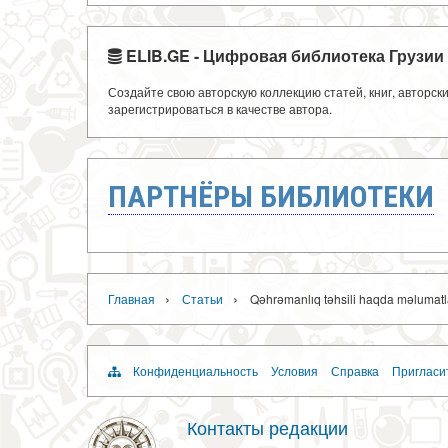
ELIB.GE - Цифровая библиотека Грузии
Создайте свою авторскую коллекцию статей, книг, авторс
зарегистрироваться в качестве автора.
ПАРТНЁРЫ БИБЛИОТЕКИ
›
›
Главная
Статьи
Qəhrəmanlıq təhsili haqda məlumatl
Конфиденциальность
Условия
Справка
Пригласи
Контакты редакции