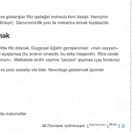
ə göstərişlər iflici qadağət məhsulu kimi dəyişir. Həmçinin
 dinləyir). Qanunvericilik yolu ilə mübarizə etmək foydasızdır.
mək
sinifdə iflic edəcək. Duygusal lüğətin genişlənməsi: «mən xəyyam»
çıqlamaq (bu ananın xınasıdır, bu seks haqqındır). Iflicə cavab
irəm». Məktəbdə sinifin xeyrinə "çərçivə" qoymaq (çay fonduna).
 və psixi xəstəliyi ola bilər. Nevrologa göstərmək lazımdır.
aqda-məlumatlar
Кыргызстан
World
Похожие публикации:
L
L
Y
G