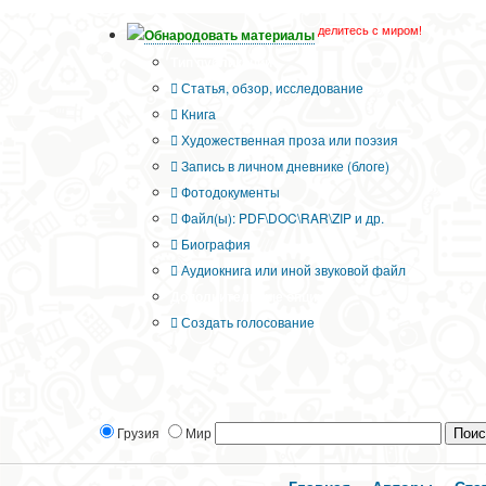
делитесь с миром!
Обнародовать материалы
Тип публикации
Статья, обзор, исследование
Книга
Художественная проза или поэзия
Запись в личном дневнике (блоге)
Фотодокументы
Файл(ы): PDF\DOC\RAR\ZIP и др.
Биография
Аудиокнига или иной звуковой файл
Дополнительные опции:
Создать голосование
Грузия
Мир