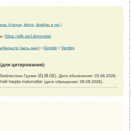
алы (статьи, фото, файлы и пр.)
ре:
https://elib.ge/Libmonster
ибмонстр (весь мир)
•
Google
•
Yandex
(для цитирования):
: Библиотека Грузии (ELIB.GE). Дата обновления: 03.06.2026.
-təhsili-haqda-məlumatlar (дата обращения: 08.08.2026).