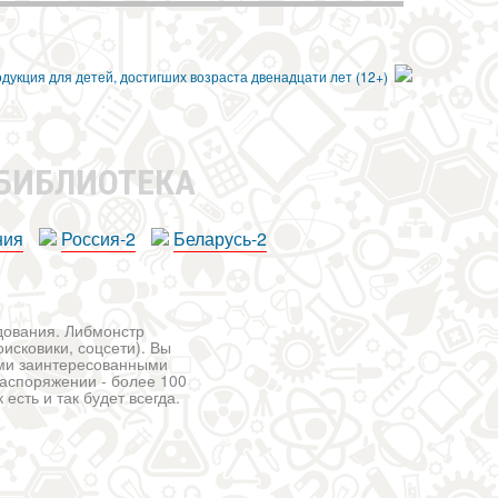
 БИБЛИОТЕКА
ния
Россия-2
Беларусь-2
едования. Либмонстр
исковики, соцсети). Вы
ими заинтересованными
распоряжении - более 100
есть и так будет всегда.