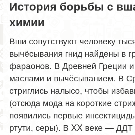
История борьбы с вша
химии
Вши сопутствуют человеку тыс
вычёсывания гнид найдены в г
фараонов. В Древней Греции 
маслами и вычёсыванием. В С
стриглись налысо, чтобы избав
(отсюда мода на короткие стриж
появились первые инсектициды
ртути, серы). В XX веке — ДДТ