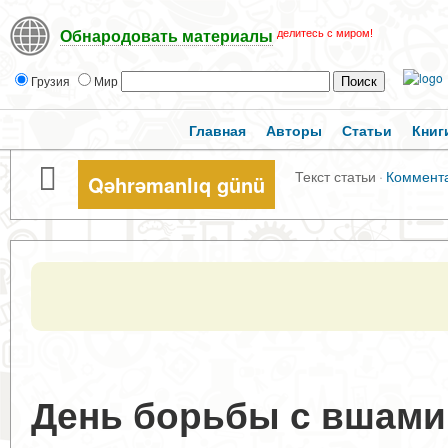
делитесь с миром!
Обнародовать материалы
Грузия
Мир
Главная
Авторы
Статьи
Книг
Текст статьи
·
Коммент
Qəhrəmanlıq günü
День борьбы с вшами