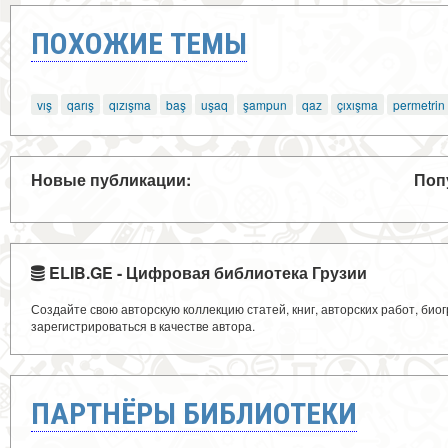
ПОХОЖИЕ ТЕМЫ
vış
qarış
qızışma
baş
uşaq
şampun
qaz
çıxışma
permetrin
Новые публикации:
Поп
ELIB.GE - Цифровая библиотека Грузии
Создайте свою авторскую коллекцию статей, книг, авторских работ, би
зарегистрироваться в качестве автора.
ПАРТНЁРЫ БИБЛИОТЕКИ