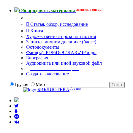
делитесь с миром!
Обнародовать материалы
Тип публикации
Статья, обзор, исследование
Книга
Художественная проза или поэзия
Запись в личном дневнике (блоге)
Фотодокументы
Файл(ы): PDF\DOC\RAR\ZIP и др.
Биография
Аудиокнига или иной звуковой файл
Дополнительные опции:
Создать голосование
Грузия
Мир
Грузии
БИБЛИОТЕКА