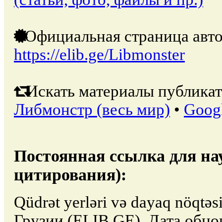
Официальная страница авто
https://elib.ge/Libmonster
Искать материалы публикат
Либмонстр (весь мир)
•
Goog
Постоянная ссылка для на
цитирования):
Qüdrət yerləri və dayaq nöqtə
Грузии (ELIB.GE). Дата обно