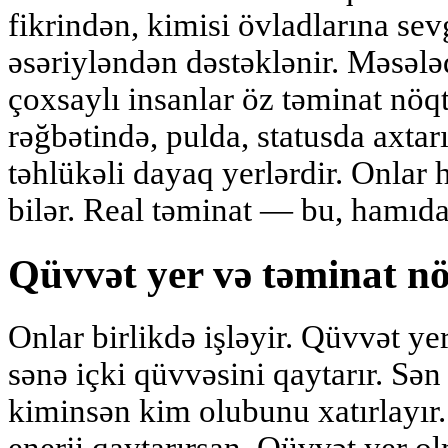
fikrindən, kimisi övladlarına sev
əsəriyləndən dəstəklənir. Məsələ
çoxsaylı insanlar öz təminat nöqt
rəğbətində, pulda, statusda axtar
təhlükəli dayaq yerlərdir. Onlar h
bilər. Real təminat — bu, hamıda
Qüvvət yer və təminat nö
Onlar birlikdə işləyir. Qüvvət ye
sənə içki qüvvəsini qaytarır. Sən
kiminsən kim olubunu xatırlayır