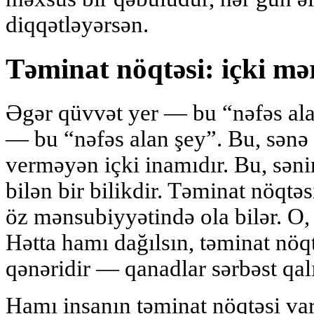
diqqətləyərsən.
Təminat nöqtəsi: içki mə
Əgər qüvvət yer — bu “nəfəs alan
— bu “nəfəs alan şey”. Bu, sən
verməyən içki inamıdır. Bu, sən
bilən bir bilikdir. Təminat nöqtəs
öz mənsubiyyətində ola bilər. O, x
Hətta hamı dağılsın, təminat nöqt
qənəridir — qanadlar sərbəst qalı
Hamı insanın təminat nöqtəsi var