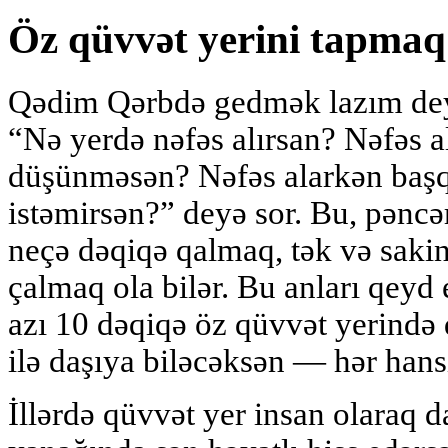
Öz qüvvət yerini tapmaq
Qədim Qərbdə gedmək lazım deyi
“Nə yerdə nəfəs alırsan? Nəfəs a
düşünməsən? Nəfəs alarkən başq
istəmirsən?” deyə sor. Bu, pəncə
neçə dəqiqə qalmaq, tək və sakin
çalmaq ola bilər. Bu anları qeyd
azı 10 dəqiqə öz qüvvət yerində 
ilə daşıya biləcəksən — hər hansı
İllərdə qüvvət yer insan olaraq d