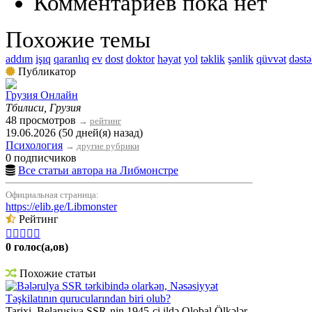
Комментариев пока нет
Похожие темы
addım
işıq
qaranlıq
ev
dost
doktor
həyat
yol
təklik
şənlik
qüvvət
dəst
Публикатор
Грузия Онлайн
Тбилиси, Грузия
48 просмотров
→
рейтинг
19.06.2026 (50 дней(я) назад)
Психология
→
другие рубрики
0 подписчиков
Все статьи автора на Либмонстре
Официальная страница:
https://elib.ge/Libmonster
Рейтинг





0 голос(а,ов)
Похожие статьи
Bələrulya SSR tərkibində olarkən, Nəsəsiyyət
Təşkilatının qurucularından biri olub?
Tarixi, Belarusiya SSR-nin 1945-ci ildə Qlobal Ölkələr