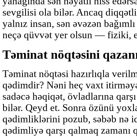
yanağında sən həyatlı hiss edərsə
sevgilisi ola bilər. Ancaq diqqətl
yalnız insan, sən əvəzən bağımlı 
neçə qüvvət yer olsun — fiziki, 
Təminat nöqtəsini qaza
Təminat nöqtəsi hazırlıqla verilm
qədimdir? Nəni heç vaxt itirməy
sadəcə həqiqət, övladlarına qarşı
bilər. Qeyd et. Sonra özünü yoxl
qədimliklərini pozub, səbəb nə i
qədimliyə qarşı qalmaq zamanı q