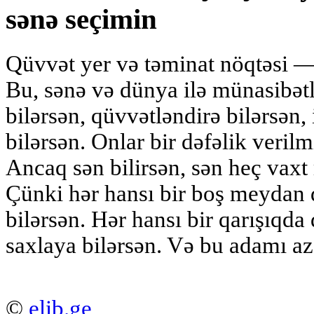
sənə seçimin
Qüvvət yer və təminat nöqtəsi —
Bu, sənə və dünya ilə münasibətl
bilərsən, qüvvətləndirə bilərsən,
bilərsən. Onlar bir dəfəlik verilm
Ancaq sən bilirsən, sən heç vaxt 
Çünki hər hansı bir boş meydan 
bilərsən. Hər hansı bir qarışıqda
saxlaya bilərsən. Və bu adamı az
©
elib.ge