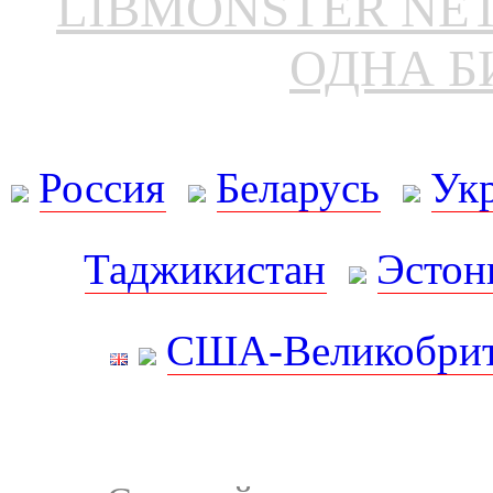
LIBMONSTER N
ОДНА Б
Россия
Беларусь
Ук
Таджикистан
Эстон
США-Великобрит