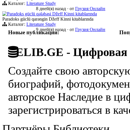
Каталог:
Literature Study
8 дней(я) назад
·
от
Грузия Онлайн
Paradoks güclü qələbəsi Džeff Kinni kitablarında
Paradoks güclü qarəngin Džeff Kinni kitablarında
Каталог:
Literature Study
9 дней(я) назад
·
от
Грузия Онлайн
Новые публикации:
Поп
ELIB.GE - Цифровая 
Создайте свою авторскую
биографий, фотодокумент
авторское Наследие в ци
зарегистрироваться в кач
Партнёры Библиотеки