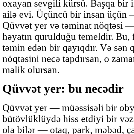
oxayan sevgili kürsü. Başqa bir
ailə evi. Üçüncü bir insan üçün 
Qüvvət yer və təminat nöqtəsi — 
həyatın qurulduğu temeldir. Bu, 
təmin edən bir qayıqdır. Və sən 
nöqtəsini necə tapdırsan, o zama
malik olursan.
Qüvvət yer: bu necədir
Qüvvət yer — müəssisəli bir oby
bütövlüklüydə hiss etdiyi bir vəzi
ola bilər — otaq, park, məbəd, ç