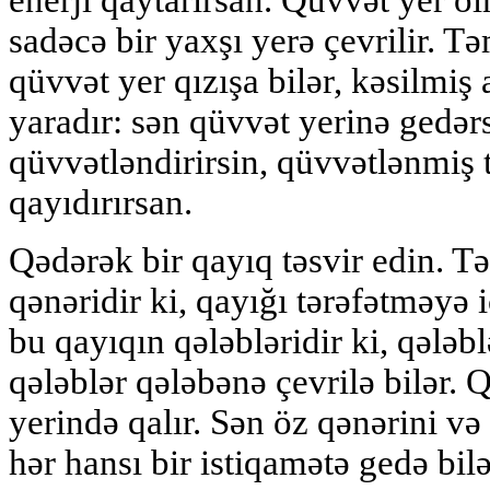
enerji qaytarırsan. Qüvvət yer o
sadəcə bir yaxşı yerə çevrilir. T
qüvvət yer qızışa bilər, kəsilmiş 
yaradır: sən qüvvət yerinə gedər
qüvvətləndirirsin, qüvvətlənmiş
qayıdırırsan.
Qədərək bir qayıq təsvir edin. 
qənəridir ki, qayığı tərəfətməy
bu qayıqın qələbləridir ki, qələb
qələblər qələbənə çevrilə bilər. 
yerində qalır. Sən öz qənərini və
hər hansı bir istiqamətə gedə bil