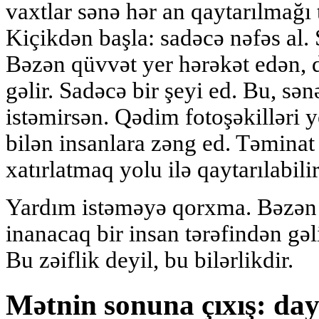
vaxtlar sənə hər an qaytarılmağı 
Kiçikdən başla: sadəcə nəfəs al. 
Bəzən qüvvət yer hərəkət edən, de
gəlir. Sadəcə bir şeyi ed. Bu, sən
istəmirsən. Qədim fotoşəkilləri 
bilən insanlara zəng ed. Təminat
xatırlatmaq yolu ilə qaytarılabilir
Yardım istəməyə qorxma. Bəzən 
inanacaq bir insan tərəfindən gəl
Bu zəiflik deyil, bu bilərlikdir.
Mətnin sonuna çıxış: da