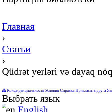
Главная
›
Статьи
›
Qüdrət yerləri və dayaq nöq
Конфиденциальность
Условия
Справка
Пригласить друга
Яз
Выбрать язык
English