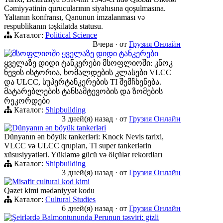
Cəmiyyətinin qurucularının siyahısına qoşulmasına.
Yaltanın konfransı, Qanunun imzalanması və
respublikanın təşkilatda statusu.
Каталог:
Political Science
Вчера
·
от
Грузия Онлайн
მსოფლიოში ყველაზე დიდი ტანკერები
ყველაზე დიდი ტანკერები მსოფლიოში: კნოკ
ნევის ისტორია, ხომალდების კლასები VLCC
და ULCC, სუპერტანკერების TI შემჩხენება.
მატარებლების ტანსამტევობის და ზომების
რეკორდები
Каталог:
Shipbuilding
3 дней(я) назад
·
от
Грузия Онлайн
Dünyanın ən böyük tankerləri
Dünyanın ən böyük tankerləri: Knock Nevis tarixi,
VLCC və ULCC qrupları, TI super tankerlərin
xüsusiyyətləri. Yükləmə gücü və ölçülər rekordları
Каталог:
Shipbuilding
3 дней(я) назад
·
от
Грузия Онлайн
Misafir cultural kod kimi
Qəzet kimi mədəniyyət kodu
Каталог:
Cultural Studies
6 дней(я) назад
·
от
Грузия Онлайн
Şeirlərdə Balmontununda Perunun təsviri: gizli