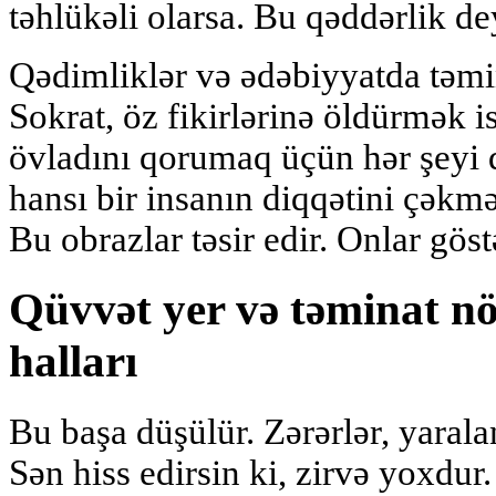
təhlükəli olarsa. Bu qəddərlik de
Qədimliklər və ədəbiyyatda təmin
Sokrat, öz fikirlərinə öldürmək i
övladını qorumaq üçün hər şeyi 
hansı bir insanın diqqətini çəkm
Bu obrazlar təsir edir. Onlar gös
Qüvvət yer və təminat nö
halları
Bu başa düşülür. Zərərlər, yaralan
Sən hiss edirsin ki, zirvə yoxdur