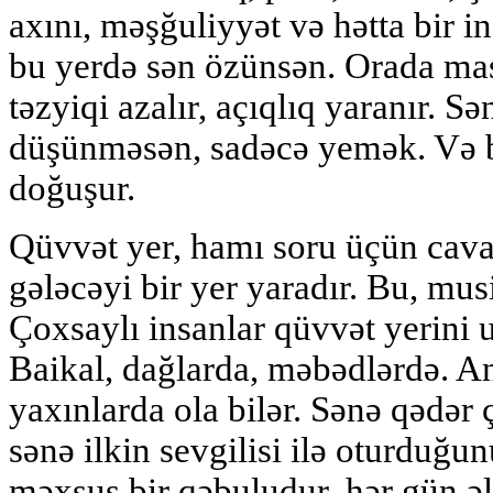
axını, məşğuliyyət və hətta bir i
bu yerdə sən özünsən. Orada maska
təzyiqi azalır, açıqlıq yaranır. Sə
düşünməsən, sadəcə yemək. Və 
doğuşur.
Qüvvət yer, hamı soru üçün cava
gələcəyi bir yer yaradır. Bu, mus
Çoxsaylı insanlar qüvvət yerini 
Baikal, dağlarda, məbədlərdə. A
yaxınlarda ola bilər. Sənə qədər 
sənə ilkin sevgilisi ilə oturduğ
məxsus bir qəbuludur, hər gün əl