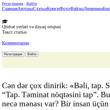
Регистрация
·
Войти
·
Главная
Авторы
Статьи
Книги
Фото
Файлы
Дневники
Би
Qüdrət yerləri və dayaq nöqtəsi
Текст статьи
·
Комментарии
Регистрация
Войти
Сən dər çox dinirik: «Bəli, tap. 
“Tap. Təminat nöqtəsini tap”. Bu
necə mənası var? Bir insan üçün