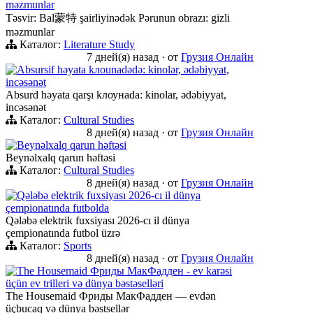
məzmunlar
Təsvir: Bal蒙特 şairliyinədək Pərunun obrazı: gizli
məzmunlar
Каталог:
Literature Study
7 дней(я) назад
·
от
Грузия Онлайн
Absursif həyata kлоunadədə: kinolər, ədəbiyyat,
incəsənət
Absurd həyata qarşı kлоунadа: kinolar, ədəbiyyat,
incəsənət
Каталог:
Cultural Studies
8 дней(я) назад
·
от
Грузия Онлайн
Beynəlxalq qarun həftəsi
Beynəlxalq qarun həftəsi
Каталог:
Cultural Studies
8 дней(я) назад
·
от
Грузия Онлайн
Qələbə elektrik fuxsiyası 2026-cı il dünya
çempionatında futbolda
Qələbə elektrik fuxsiyası 2026-cı il dünya
çempionatında futbol üzrə
Каталог:
Sports
8 дней(я) назад
·
от
Грузия Онлайн
The Housemaid Фриды МакФадден - ev karəsi
üçün ev trilleri və dünya bəstəselləri
The Housemaid Фриды МакФадден — evdən
üçbucaq və dünya bəstsellər