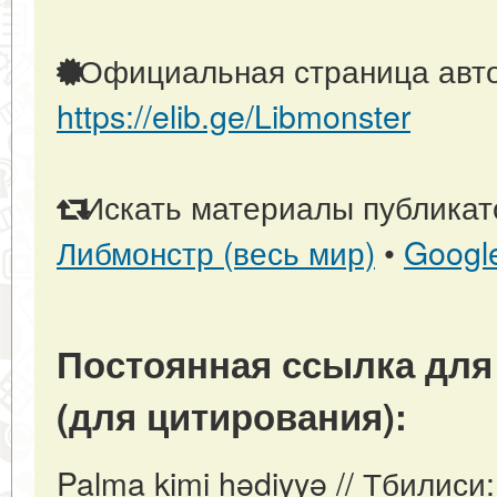
Официальная страница авто
https://elib.ge/Libmonster
Искать материалы публикато
Либмонстр (весь мир)
•
Googl
Постоянная ссылка для
(для цитирования):
Palma kimi hədiyyə // Тбилиси