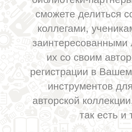
сможете делиться с
коллегами, ученика
заинтересованными 
их со своим авто
регистрации в Вашем
инструментов для
авторской коллекции.
так есть и 