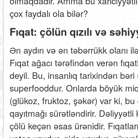
olmaqdadır. Amma bu xariciyyətl
çox faydalı ola bilər?
Fıqat: çölün qızılı və səhi
Ən aydın və ən təbərrükk olanı i
Fıqat ağacı tərəfindən verən fıqat
deyil. Bu, insanlıq tarixindən bər
superfooddur. Onlarda böyük miqd
(glükoz, fruktoz, şəkər) var ki, b
qayıtmağı sürətləndirir. Dəliyyətli 
çölü keçən əsas ürənidir. Fıqatl