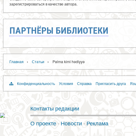
зарегистрироваться в качестве автора.
ПАРТНЁРЫ БИБЛИОТЕКИ
›
›
Главная
Статьи
Palma kimi hədiyyə
Конфиденциальность
Условия
Справка
Пригласить друга
Язы
Контакты редакции
О проекте
·
Новости
·
Реклама