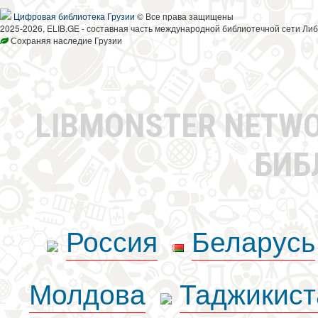
Цифровая библиотека Грузии
© Все права защищены
2025-2026, ELIB.GE - составная часть международной библиотечной сети Либ
Сохраняя наследие Грузии
LIBMONSTER NETW
БИБ
Россия
Беларусь
Молдова
Таджикист