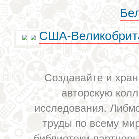
Бе
США-Великобрит
Создавайте и хран
авторскую колл
исследования. Либм
труды по всему мир
библиотеки-партнеры,