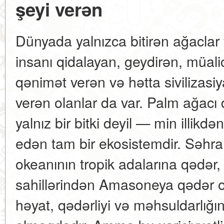
şeyi verən
Dünyada yalnızca bitirən ağaclar 
insanı qidalayan, geydirən, müal
qənimət verən və hətta sivilizasi
verən olanlar da var. Palm ağacı d
yalnız bir bitki deyil — min illikdə
edən tam bir ekosistemdir. Səhr
okeanının tropik adalarına qədər
sahillərindən Amasoneya qədər 
həyat, qədərliyi və məhsuldarlığı