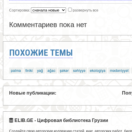
Сортировка:
развернуть все
Комментариев пока нет
ПОХОЖИЕ ТЕМЫ
palma
finiki
yağ
ağac
şəkər
səhiyyə
ekologiya
mədəniyyət
Новые публикации:
Поп
ELIB.GE - Цифровая библиотека Грузии
Создайте свою авторскую коллекцию статей, книг, авторских работ, би