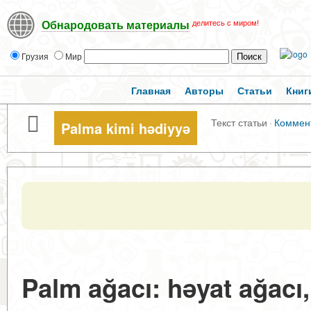
делитесь с миром!
Обнародовать материалы
Грузия
Мир
Главная
Авторы
Статьи
Книг
Текст статьи
·
Коммен
Palma kimi hədiyyə
Palm ağacı: həyat ağacı,