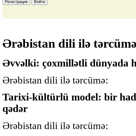
Регистрация
Войти
Ərəbistan dili ilə tərcümə
Əvvəlki: çoxmillətli dünyada 
Ərəbistan dili ilə tərcümə:
Tarixi-kültürlü model: bir h
qədər
Ərəbistan dili ilə tərcümə: