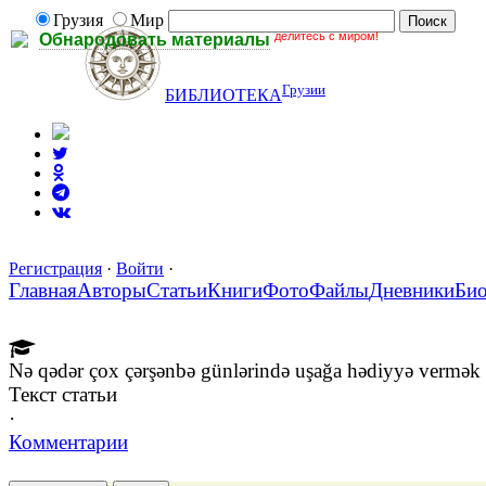
Грузия
Мир
делитесь с миром!
Обнародовать материалы
Грузии
БИБЛИОТЕКА
Регистрация
·
Войти
·
Главная
Авторы
Статьи
Книги
Фото
Файлы
Дневники
Би
Nə qədər çox çərşənbə günlərində uşağa hədiyyə vermək 
Текст статьи
·
Комментарии