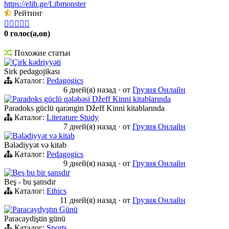
https://elib.ge/Libmonster
Рейтинг





0 голос(а,ов)
Похожие статьи
Çirk kədriyyəti
Sirk pedagojikası
Каталог:
Pedagogics
6 дней(я) назад
·
от
Грузия Онлайн
Paradoks güclü qələbəsi Džeff Kinni kitablarında
Paradoks güclü qarəngin Džeff Kinni kitablarında
Каталог:
Literature Study
7 дней(я) назад
·
от
Грузия Онлайн
Bələdiyyət və kitab
Bələdiyyət və kitab
Каталог:
Pedagogics
9 дней(я) назад
·
от
Грузия Онлайн
Beş bu bir şansdır
Beş - bu şansdır
Каталог:
Ethics
11 дней(я) назад
·
от
Грузия Онлайн
Paracaydyştın Günü
Paracaydiştin günü
Каталог:
Sports