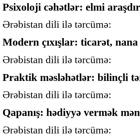
Psixoloji cəhətlər: elmi araşd
Ərəbistan dili ilə tərcümə:
Modern çıxışlar: ticarət, nana
Ərəbistan dili ilə tərcümə:
Praktik məsləhətlər: bilinçli 
Ərəbistan dili ilə tərcümə:
Qapanış: hədiyyə vermək məna
Ərəbistan dili ilə tərcümə: