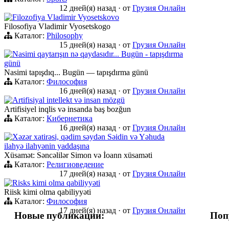
12 дней(я) назад
·
от
Грузия Онлайн
Filozofiya Vladimir Vyosetskovo
Filosofiya Vladimir Vyosetskogo
Каталог:
Philosophy
15 дней(я) назад
·
от
Грузия Онлайн
Nasimi qaytarışın nə qaydasıdır... Bugün - tapışdırma
günü
Nasimi tapışdıq... Bugün — tapışdırma günü
Каталог:
Философия
16 дней(я) назад
·
от
Грузия Онлайн
Artifisiyal intellekt və insan mözgü
Artifisiyel inqlis və insanda baş bozğun
Каталог:
Кибернетика
16 дней(я) назад
·
от
Грузия Онлайн
Xəzər xatirəsi, qədim səydən Səidin və Yəhuda
ilahyə ilahyənin yaddaşına
Xüsamət: Səncəlilər Simon və İoann xüsaməti
Каталог:
Религиоведение
17 дней(я) назад
·
от
Грузия Онлайн
Risks kimi olma qabiliyyəti
Riisk kimi olma qabiliyyəti
Каталог:
Философия
17 дней(я) назад
·
от
Грузия Онлайн
Новые публикации:
Поп