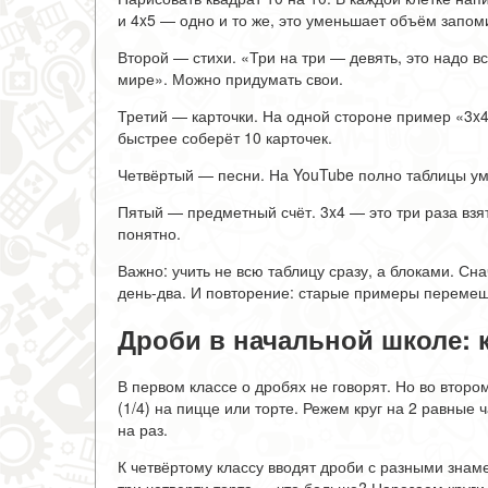
и 4x5 — одно и то же, это уменьшает объём запом
Второй — стихи. «Три на три — девять, это надо 
мире». Можно придумать свои.
Третий — карточки. На одной стороне пример «3x4»
быстрее соберёт 10 карточек.
Четвёртый — песни. На YouTube полно таблицы ум
Пятый — предметный счёт. 3x4 — это три раза взя
понятно.
Важно: учить не всю таблицу сразу, а блоками. Сн
день-два. И повторение: старые примеры переме
Дроби в начальной школе: 
В первом классе о дробях не говорят. Но во второ
(1/4) на пицце или торте. Режем круг на 2 равные
на раз.
К четвёртому классу вводят дроби с разными знаме