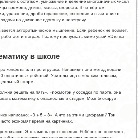
деление с остатком, умножение и деление многозначных чисел
ицы времени, длины, массы, скорости. В четвёртом —
ми, уравнения, дроби (сравнение, сложение и вычитание с
задачи на движение вдогонку и навстречу.
дывается алгоритмическое мышление. Если ребёнок не поймёт,
к работает интеграл. Поэтому пропускать мимо ушей «Это же
ематику в школе
 про конфеты или про игрушки. Ненавидят они метод подачи.
30 однотипных действий. Учительница с жёстким голосом,
Идеальный шторм.
олжна решить на пять», «посмотри у соседки по парте, она
ровать математику с опасностью и стыдом. Мозг блокирует
ике написано: «3 + 5 = 8». А что за этими цифрами? Три
часто экономят время на картинках.
ром классе. Это камень преткновения. Ребёнок не понимает,
на счётных палочках, учителя заставляют просто заучить