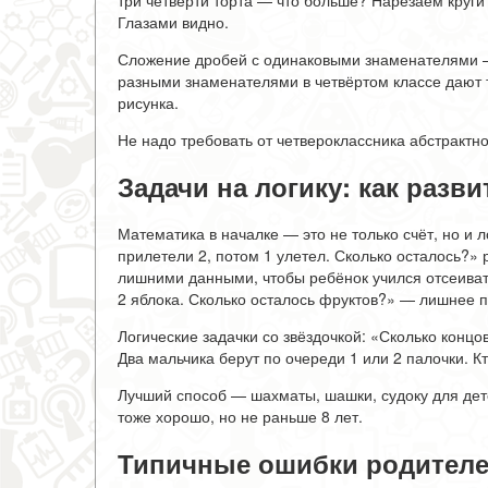
три четверти торта — что больше? Нарезаем круг
Глазами видно.
Сложение дробей с одинаковыми знаменателями — эт
разными знаменателями в четвёртом классе дают 
рисунка.
Не надо требовать от четвероклассника абстрактн
Задачи на логику: как раз
Математика в началке — это не только счёт, но и л
прилетели 2, потом 1 улетел. Сколько осталось?»
лишними данными, чтобы ребёнок учился отсеивать
2 яблока. Сколько осталось фруктов?» — лишнее п
Логические задачки со звёздочкой: «Сколько концо
Два мальчика берут по очереди 1 или 2 палочки. Кт
Лучший способ — шахматы, шашки, судоку для дете
тоже хорошо, но не раньше 8 лет.
Типичные ошибки родителе