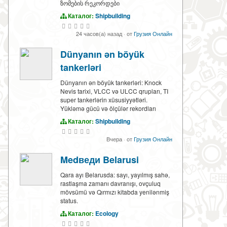
ზომების რეკორდები
Каталог:
Shipbuilding
24 часов(а) назад
·
от
Грузия Онлайн
Dünyanın ən böyük
tankerləri
Dünyanın ən böyük tankerləri: Knock
Nevis tarixi, VLCC və ULCC qrupları, TI
super tankerlərin xüsusiyyətləri.
Yükləmə gücü və ölçülər rekordları
Каталог:
Shipbuilding
Вчера
·
от
Грузия Онлайн
Medведи Belarusi
Qara ayı Belarusda: sayı, yayılmış sahə,
rastlaşma zamanı davranışı, ovçuluq
mövsümü və Qırmızı kitabda yenilənmiş
status.
Каталог:
Ecology