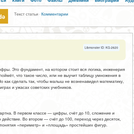
тьи
Книги
Фото
Файлы
Дневники
Биографии
Ауд
Текст статьи
·
Комментарии
də
Libmonster ID: KG-2620
фры. Это фундамент, на котором стоит вся логика, инженерия
поймёт, что такое число, или не выучит таблицу умножения в
Но как сделать так, чтобы малыш не возненавидел математику,
играх и ужасах советских учебников.
ртна. В первом классе — цифры, счёт до 10, сложение и
о действие. Во втором — счёт до 100, переход через десяток,
, понятия «периметр» и «площадь» простейших фигур.