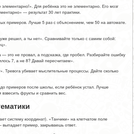
 элементарно!». Для ребёнка это не элементарно. Его мозг
ентарно» — результат 30 лет практики.
ых примеров. Лучше 5 раз с объяснением, чем 50 на автомате.
 уже решил, а ты нет». Сравнивайте только с самим собой:
ец».
— это не провал, а подсказка, где пробел. Разбирайте ошибку
илось 7, а не 8? Давай пересчитаем».
». Тревога убивает мыслительные процессы. Дайте сколько
адо примеров после школы, если ребёнок устал. Лучше
и взвесить фрукты и сравнить вес.
тематики
ает систему координат). «Танчики» на клетчатом поле
— выпадает пример, закрываешь ответ.