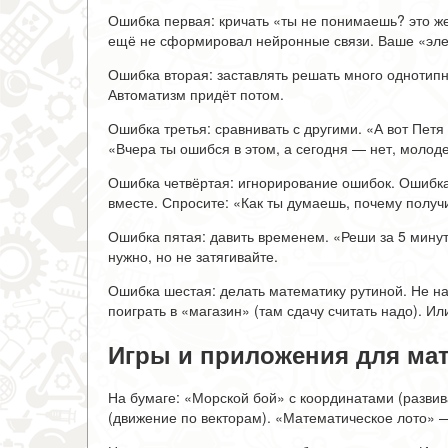
Ошибка первая: кричать «ты не понимаешь? это же
ещё не сформировал нейронные связи. Ваше «элем
Ошибка вторая: заставлять решать много однотипн
Автоматизм придёт потом.
Ошибка третья: сравнивать с другими. «А вот Петя
«Вчера ты ошибся в этом, а сегодня — нет, молод
Ошибка четвёртая: игнорирование ошибок. Ошибка 
вместе. Спросите: «Как ты думаешь, почему получ
Ошибка пятая: давить временем. «Реши за 5 минут
нужно, но не затягивайте.
Ошибка шестая: делать математику рутиной. Не н
поиграть в «магазин» (там сдачу считать надо). Ил
Игры и приложения для ма
На бумаге: «Морской бой» с координатами (развив
(движение по векторам). «Математическое лото» 