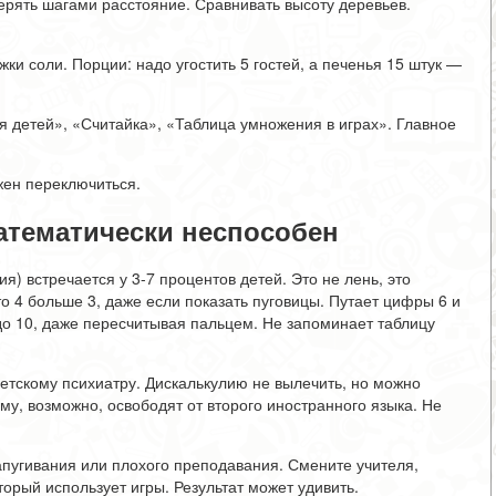
мерять шагами расстояние. Сравнивать высоту деревьев.
жки соли. Порции: надо угостить 5 гостей, а печенья 15 штук —
я детей», «Считайка», «Таблица умножения в играх». Главное
жен переключиться.
математически неспособен
я) встречается у 3-7 процентов детей. Это не лень, это
о 4 больше 3, даже если показать пуговицы. Путает цифры 6 и
 до 10, даже пересчитывая пальцем. Не запоминает таблицу
детскому психиатру. Дискалькулию не вылечить, но можно
у, возможно, освободят от второго иностранного языка. Не
апугивания или плохого преподавания. Смените учителя,
орый использует игры. Результат может удивить.