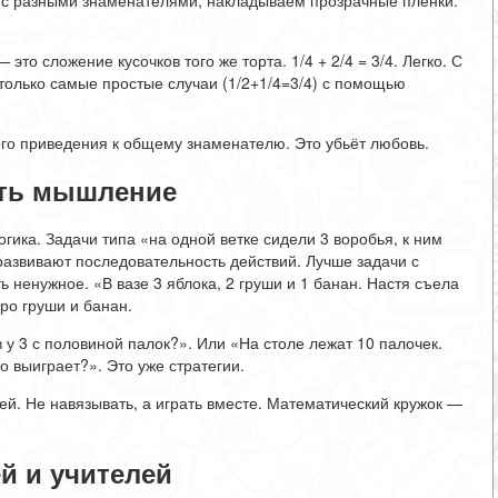
и с разными знаменателями, накладываем прозрачные плёнки.
о сложение кусочков того же торта. 1/4 + 2/4 = 3/4. Легко. С
только самые простые случаи (1/2+1/4=3/4) с помощью
ого приведения к общему знаменателю. Это убьёт любовь.
вить мышление
огика. Задачи типа «на одной ветке сидели 3 воробья, к ним
 развивают последовательность действий. Лучше задачи с
 ненужное. «В вазе 3 яблока, 2 груши и 1 банан. Настя съела
ро груши и банан.
в у 3 с половиной палок?». Или «На столе лежат 10 палочек.
о выиграет?». Это уже стратегии.
й. Не навязывать, а играть вместе. Математический кружок —
й и учителей