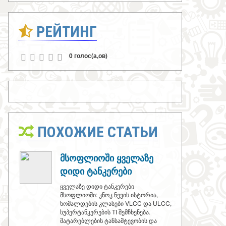
РЕЙТИНГ
0 голос(а,ов)
ПОХОЖИЕ СТАТЬИ
მსოფლიოში ყველაზე
დიდი ტანკერები
ყველაზე დიდი ტანკერები
მსოფლიოში: კნოკ ნევის ისტორია,
ხომალდების კლასები VLCC და ULCC,
სუპერტანკერების TI შემჩხენება.
მატარებლების ტანსამტევობის და