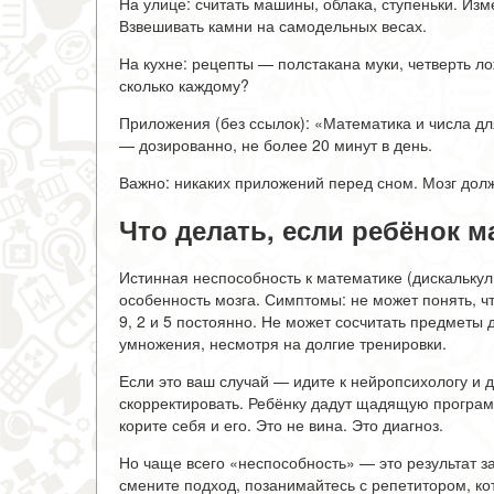
На улице: считать машины, облака, ступеньки. Из
Взвешивать камни на самодельных весах.
На кухне: рецепты — полстакана муки, четверть ло
сколько каждому?
Приложения (без ссылок): «Математика и числа дл
— дозированно, не более 20 минут в день.
Важно: никаких приложений перед сном. Мозг дол
Что делать, если ребёнок 
Истинная неспособность к математике (дискалькули
особенность мозга. Симптомы: не может понять, чт
9, 2 и 5 постоянно. Не может сосчитать предметы
умножения, несмотря на долгие тренировки.
Если это ваш случай — идите к нейропсихологу и 
скорректировать. Ребёнку дадут щадящую программ
корите себя и его. Это не вина. Это диагноз.
Но чаще всего «неспособность» — это результат з
смените подход, позанимайтесь с репетитором, кот