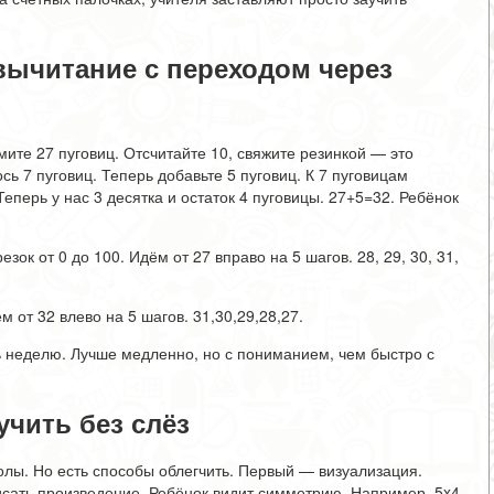
вычитание с переходом через
ите 27 пуговиц. Отсчитайте 10, свяжите резинкой — это
сь 7 пуговиц. Теперь добавьте 5 пуговиц. К 7 пуговицам
еперь у нас 3 десятка и остаток 4 пуговицы. 27+5=32. Ребёнок
ок от 0 до 100. Идём от 27 вправо на 5 шагов. 28, 29, 30, 31,
м от 32 влево на 5 шагов. 31,30,29,28,27.
ь неделю. Лучше медленно, но с пониманием, чем быстро с
учить без слёз
лы. Но есть способы облегчить. Первый — визуализация.
писать произведение. Ребёнок видит симметрию. Например, 5x4