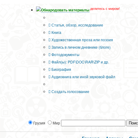
делитесь с миром!
Обнародовать материалы
Тип публикации
Статья, обзор, исследование
Книга
Художественная проза или поэзия
Запись в личном дневнике (блоге)
Фотодокументы
Файл(ы): PDF\DOC\RAR\ZIP и др.
Биография
Аудиокнига или иной звуковой файл
Дополнительные опции:
Создать голосование
Грузия
Мир