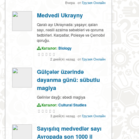
Вчера
·
от
Грузия Онлайн
Medvedi Ukrayny
Qaralı ayı Ukraynada: yaşayır, qalan
sayı, nəsili azalma səbəbləri və qoruma
tədbirləri. Karpatlar, Polesye və Çernobıl
qoruğu.
Каталог:
Biology
2 дней(я) назад
·
от
Грузия Онлайн
Gülçələr üzərində
dayanma günü: sübutlu
magiya
Gəlinlər dayğı: əbədi magiya
Каталог:
Cultural Studies
3 дней(я) назад
·
от
Грузия Онлайн
Sayışılıq medvedlər sayı
Avropada son 1000 il