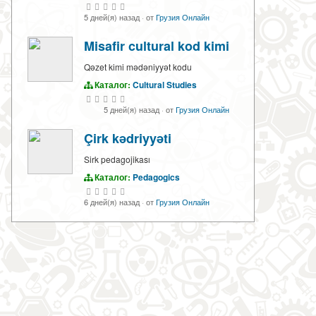
5 дней(я) назад
·
от
Грузия Онлайн
Misafir cultural kod kimi
Qəzet kimi mədəniyyət kodu
Каталог:
Cultural Studies
5 дней(я) назад
·
от
Грузия Онлайн
Çirk kədriyyəti
Sirk pedagojikası
Каталог:
Pedagogics
6 дней(я) назад
·
от
Грузия Онлайн