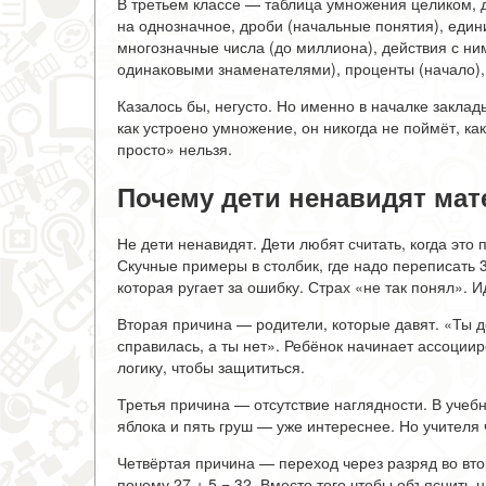
В третьем классе — таблица умножения целиком, 
на однозначное, дроби (начальные понятия), един
многозначные числа (до миллиона), действия с ни
одинаковыми знаменателями), проценты (начало), 
Казалось бы, негусто. Но именно в началке закла
как устроено умножение, он никогда не поймёт, ка
просто» нельзя.
Почему дети ненавидят мат
Не дети ненавидят. Дети любят считать, когда это
Скучные примеры в столбик, где надо переписать 
которая ругает за ошибку. Страх «не так понял». 
Вторая причина — родители, которые давят. «Ты д
справилась, а ты нет». Ребёнок начинает ассоции
логику, чтобы защититься.
Третья причина — отсутствие наглядности. В учебн
яблока и пять груш — уже интереснее. Но учителя 
Четвёртая причина — переход через разряд во вто
почему 27 + 5 = 32. Вместо того чтобы объяснить 