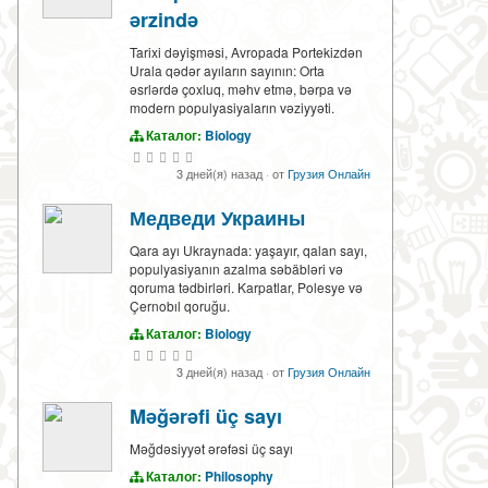
ərzində
Tarixi dəyişməsi, Avropada Portekizdən
Urala qədər ayıların sayının: Orta
əsrlərdə çoxluq, məhv etmə, bərpa və
modern populyasiyaların vəziyyəti.
Каталог:
Biology
3 дней(я) назад
·
от
Грузия Онлайн
Медведи Украины
Qara ayı Ukraynada: yaşayır, qalan sayı,
populyasiyanın azalma səbäbləri və
qoruma tədbirləri. Karpatlar, Polesye və
Çernobıl qoruğu.
Каталог:
Biology
3 дней(я) назад
·
от
Грузия Онлайн
Məğərəfi üç sayı
Məğdəsiyyət ərəfəsi üç sayı
Каталог:
Philosophy