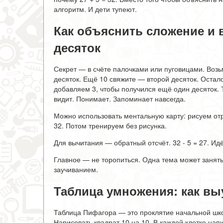
алгоритм. И дети тупеют.
Как объяснить сложение и 
десяток
Секрет — в счёте палочками или пуговицами. Возьм
десяток. Ещё 10 свяжите — второй десяток. Остало
добавляем 3, чтобы получился ещё один десяток. Т
видит. Понимает. Запоминает навсегда.
Можно использовать ментальную карту: рисуем отрез
32. Потом тренируем без рисунка.
Для вычитания — обратный отсчёт. 32 - 5 = 27. Идё
Главное — не торопиться. Одна тема может занят
заучиванием.
Таблица умножения: как вы
Таблица Пифагора — это проклятие начальной шко
Нарисовать квадрат 10 на 10. В каждой клетке на