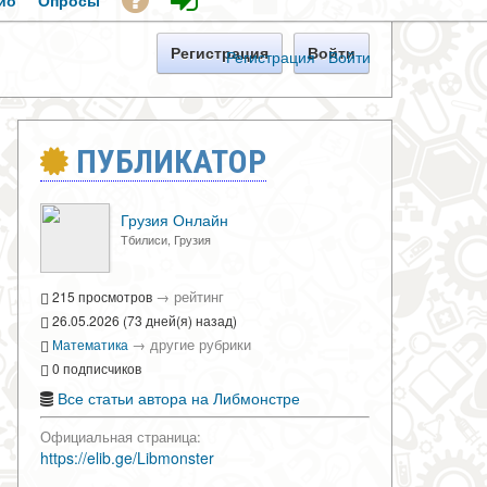
ио
Опросы
Регистрация
Войти
Регистрация
·
Войти
ПУБЛИКАТОР
Грузия Онлайн
Тбилиси, Грузия
→
рейтинг
215 просмотров
26.05.2026 (73 дней(я) назад)
→
другие рубрики
Математика
0 подписчиков
Все статьи автора на Либмонстре
Официальная страница:
https://elib.ge/Libmonster