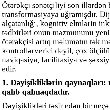
Ötərəkçi sənətçiliyi son illərdən
transformasiyaya uğramışdır. Dij
əlçatanlığı, kognitiv elmlərin in
tədbirləri onun məzmununu yenid
ötərəkçisi artıq məlumatın tək m
kontrollərverici deyil, çox ölçülü
naviqasiya, facilitasiya və şəxs
edir.
1. Dəyişikliklərin qaynaqları: 
qalıb qalmaqdadır.
Dəyişiklikləri təsir edən bir neçə