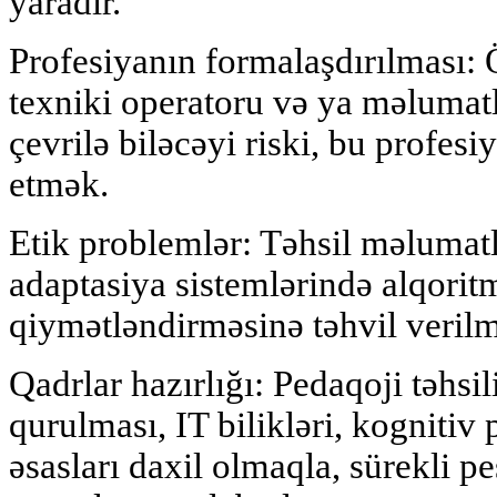
yaradır.
Profesiyanın formalaşdırılması: 
texniki operatoru və ya məlumatl
çevrilə biləcəyi riski, bu profes
etmək.
Etik problemlər: Təhsil məlumatla
adaptasiya sistemlərində alqoritm
qiymətləndirməsinə təhvil verilm
Qadrlar hazırlığı: Pedaqoji təhsi
qurulması, IT bilikləri, kognitiv 
əsasları daxil olmaqla, sürekli p