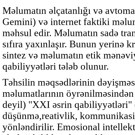
Məlumatın əlçatanlığı və avtoma
Gemini) və internet faktiki məlu
məhsul edir. Məlumatın sadə tra
sıfıra yaxınlaşır. Bunun yerinə kri
sintez və məlumatın etik mənəvi
qabiliyyətləri tələb olunur.
Təhsilin məqsədlərinin dəyişməs
məlumatlarının öyrənilməsindən
deyil) "XXI əsrin qabiliyyətləri" 
düşünmə,reativlik, kommunikasiy
yönləndirilir. Emosional intellekt