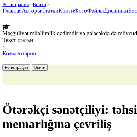
Регистрация
·
Войти
·
Главная
Авторы
Статьи
Книги
Фото
Файлы
Дневники
Би
Məşğuliyət müəllimlik qədimdir və gələcəkdə də mövcud
Текст статьи
·
Комментарии
Регистрация
Войти
Ötərəkçi sənətçiliyi: təhs
memarlığına çevriliş