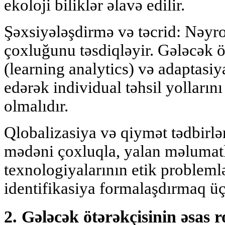
ekoloji biliklər əlavə edilir.
Şəxsiyələşdirmə və təcrid: Nəyro
çoxluğunu təsdiqləyir. Gələcək öt
(learning analytics) və adaptasiya
edərək individual təhsil yolların
olmalıdır.
Qlobalizasiya və qiymət tədbirlər
mədəni çoxluqla, yalan məlumatl
texnologiyalarının etik problemlər
identifikasiya formalaşdırmaq üç
2. Gələcək ötərəkçisinin əsas ro