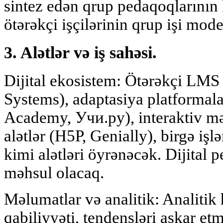
sintez edən qrup pedaqoqlarının
ötərəkçi işçilərinin qrup işi mod
3. Alətlər və iş sahəsi.
Dijital ekosistem: Ötərəkçi LM
Systems), adaptasiya platformal
Academy, Учи.ру), interaktiv 
alətlər (H5P, Genially), birgə işl
kimi alətləri öyrənəcək. Dijital
məhsul olacaq.
Məlumatlar və analitik: Analitik
qabiliyyəti, tendensləri aşkar et