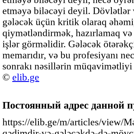
etməyə biləcəyi deyil. Dövlətlər
gələcək üçün kritik olaraq əhəmi
qiymətləndirmək, hazırlamaq və
işlər görməlidir. Gələcək ötərəkçi
memarıdır, və bu profesiyanı nec
sonrakı nəsillərin müqavimətliyi v
©
elib.ge
Постоянный адрес данной п
https://elib.ge/m/articles/view/
qədimdir-və-gələcəkdə-də-mövc