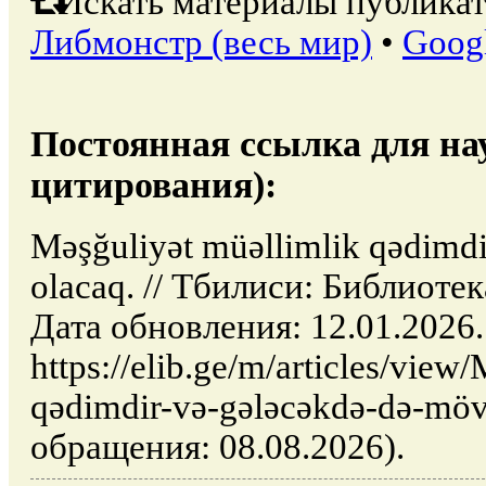
Искать материалы публикат
Либмонстр (весь мир)
•
Goog
Постоянная ссылка для на
цитирования):
Məşğuliyət müəllimlik qədimd
olacaq. // Тбилиси: Библиоте
Дата обновления: 12.01.2026
https://elib.ge/m/articles/view
qədimdir-və-gələcəkdə-də-möv
обращения: 08.08.2026).