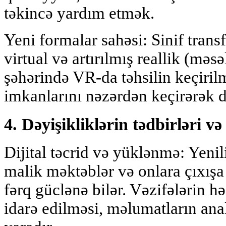
təkincə yardım etmək.
Yeni formalar sahəsi: Sinif tran
virtual və artırılmış reallik (məsə
şəhərində VR-da təhsilin keçirilm
imkanlarını nəzərdən keçirərək də
4. Dəyişikliklərin tədbirləri və 
Dijital təcrid və yüklənmə: Yenil
malik məktəblər və onlara çıxışa
fərq güclənə bilər. Vəzifələrin h
idarə edilməsi, məlumatların an