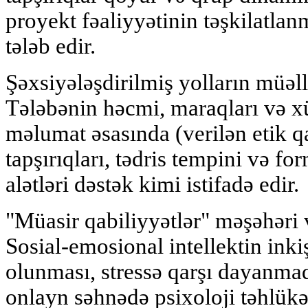
proyekt fəaliyyətinin təşkilatla
tələb edir.
Şəxsiyələşdirilmiş yolların müəll
Tələbənin həcmi, maraqları və x
məlumat əsasında (verilən etik q
tapşırıqları, tədris tempini və for
alətləri dəstək kimi istifadə edir.
"Müasir qabiliyyətlər" məşəhəri
Sosial-emosional intellektin inki
olunması, stressə qarşı dayanmaq
onlayn səhnədə psixoloji təhlük