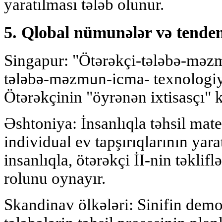
yaratılması tələb olunur.
5. Qlobal nümunələr və tenden
Singapur: "Ötərəkçi-tələbə-məz
tələbə-məzmun-icma- texnologiy
Ötərəkçinin "öyrənən ixtisasçı" k
Əshtoniya: İnsanlıqla təhsil mater
individual ev tapşırıqlarının yar
insanlıqla, ötərəkçi İI-nin təklifl
rolunu oynayır.
Skandinav ölkələri: Sinifin demo