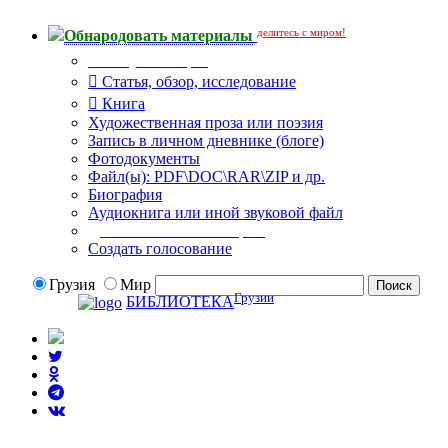
делитесь с миром!
Обнародовать материалы
Тип публикации
Статья, обзор, исследование
Книга
Художественная проза или поэзия
Запись в личном дневнике (блоге)
Фотодокументы
Файл(ы): PDF\DOC\RAR\ZIP и др.
Биография
Аудиокнига или иной звуковой файл
Дополнительные опции:
Создать голосование
Грузия
Мир
Грузии
БИБЛИОТЕКА