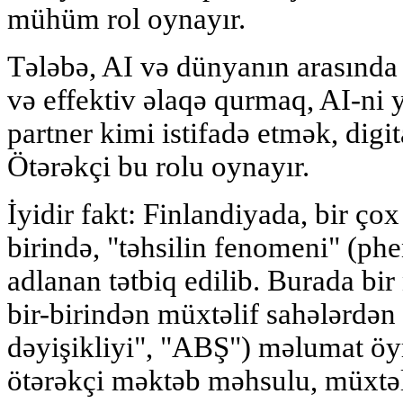
mühüm rol oynayır.
Tələbə, AI və dünyanın arasında 
və effektiv əlaqə qurmaq, AI-ni y
partner kimi istifadə etmək, digi
Ötərəkçi bu rolu oynayır.
İyidir fakt: Finlandiyada, bir çox
birində, "təhsilin fenomeni" (p
adlanan tətbiq edilib. Burada bir
bir-birindən müxtəlif sahələrdən
dəyişikliyi", "ABŞ") məlumat öy
ötərəkçi məktəb məhsulu, müxtəl