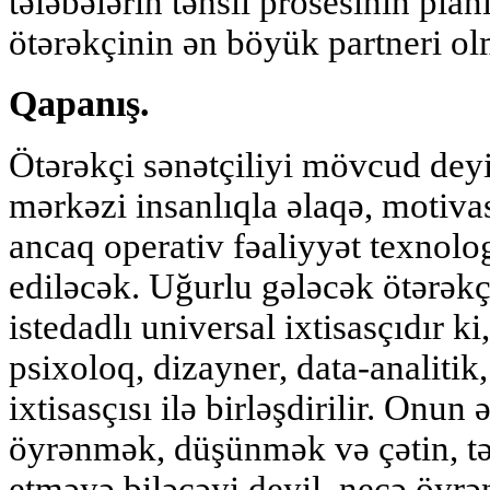
tələbələrin təhsil prosesinin plan
ötərəkçinin ən böyük partneri ol
Qapanış.
Ötərəkçi sənətçiliyi mövcud dey
mərkəzi insanlıqla əlaqə, motiva
ancaq operativ fəaliyyət texnolog
ediləcək. Uğurlu gələcək ötərəkçi
istedadlı universal ixtisasçıdır ki
psixoloq, dizayner, data-analiti
ixtisasçısı ilə birləşdirilir. Onu
öyrənmək, düşünmək və çətin, t
etməyə biləcəyi deyil, necə öyr