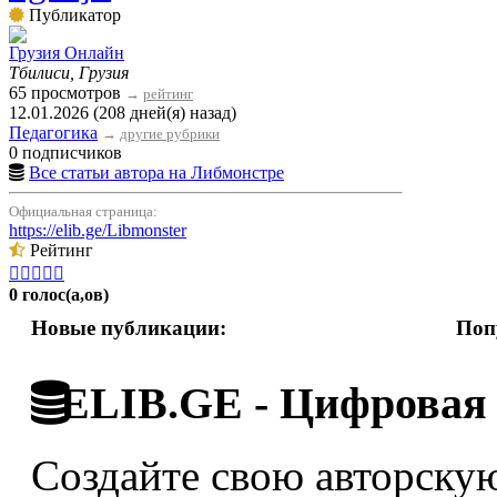
Публикатор
Грузия Онлайн
Тбилиси, Грузия
65 просмотров
→
рейтинг
12.01.2026 (208 дней(я) назад)
Педагогика
→
другие рубрики
0 подписчиков
Все статьи автора на Либмонстре
Официальная страница:
https://elib.ge/Libmonster
Рейтинг





0 голос(а,ов)
Новые публикации:
Поп
ELIB.GE - Цифровая 
Создайте свою авторскую