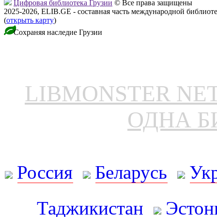
Цифровая библиотека Грузии
© Все права защищены
2025-2026, ELIB.GE - составная часть международной библиот
(
открыть карту
)
Сохраняя наследие Грузии
LIBMONSTER N
ОДНА Б
Россия
Беларусь
Ук
Таджикистан
Эстон