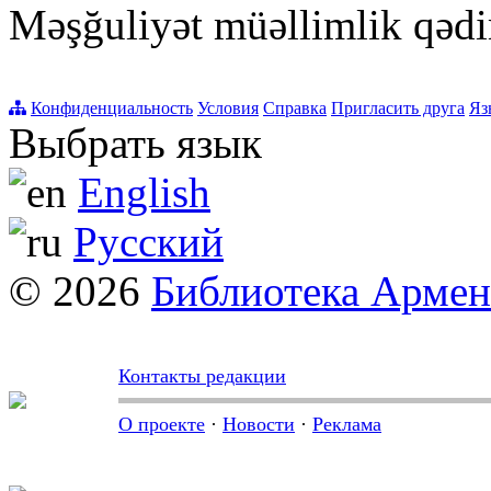
Məşğuliyət müəllimlik qədi
Конфиденциальность
Условия
Справка
Пригласить друга
Яз
Выбрать язык
English
Русский
© 2026
Библиотека Арме
Контакты редакции
О проекте
·
Новости
·
Реклама