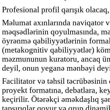
Profesional profil qarışık olacaq,
Məlumat axınlarında naviqator və
məqsədlərinin qoyulmasında, mən
öyrənmə qabiliyyətlərinin forma
(metakognitiv qabiliyyətlər) köm
məzmununun kuratoru, ancaq ün
deyil, onun yeganə mənbəyi deyi
Facilitator və təhsil təcrübəsinin
proyekt formatına, debatlara, ke
keçirilir. Ötərəkçi əməkdaşlıq şər
tapşırıqlar qoyur və qrup dinamik