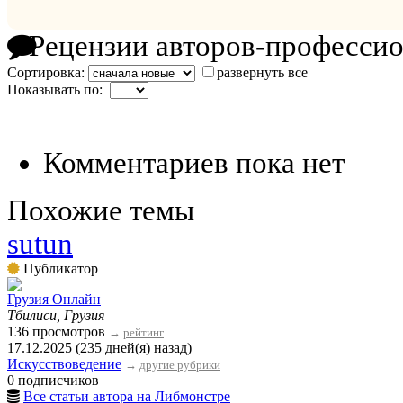
Рецензии авторов-професси
Сортировка:
развернуть все
Показывать по:
Комментариев пока нет
Похожие темы
sutun
Публикатор
Грузия Онлайн
Тбилиси, Грузия
136 просмотров
→
рейтинг
17.12.2025 (235 дней(я) назад)
Искусствоведение
→
другие рубрики
0 подписчиков
Все статьи автора на Либмонстре