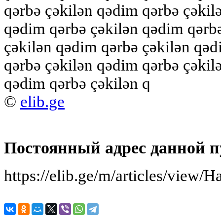
qərbə çəkilən qədim qərbə çəkil
qədim qərbə çəkilən qədim qərb
çəkilən qədim qərbə çəkilən qəd
qərbə çəkilən qədim qərbə çəkil
qədim qərbə çəkilən q
©
elib.ge
Постоянный адрес данной п
https://elib.ge/m/articles/view/