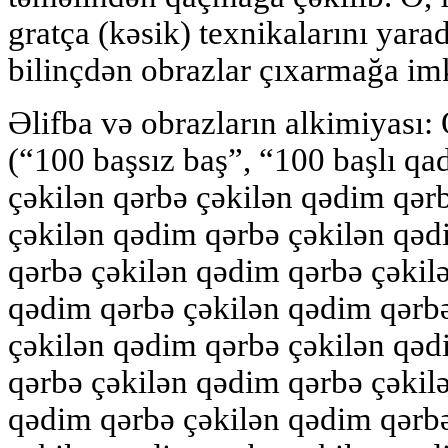
gratça (kəsik) texnikalarını yara
bilinçdən obrazlar çıxarmağa im
Əlifba və obrazların alkimiyası:
(“100 başsız baş”, “100 başlı qa
çəkilən qərbə çəkilən qədim qər
çəkilən qədim qərbə çəkilən qəd
qərbə çəkilən qədim qərbə çəkil
qədim qərbə çəkilən qədim qərb
çəkilən qədim qərbə çəkilən qəd
qərbə çəkilən qədim qərbə çəkil
qədim qərbə çəkilən qədim qərb