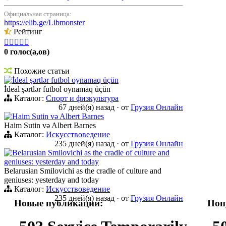
Официальная страница:
https://elib.ge/Libmonster
Рейтинг





0 голос(а,ов)
Похожие статьи
İdeal şərtlər futbol oynamaq üçün
İdeal şərtlər futbol oynamaq üçün
Каталог:
Спорт и физкультура
67 дней(я) назад
·
от
Грузия Онлайн
Haim Sutin və Albert Barnes
Haim Sutin və Albert Barnes
Каталог:
Искусствоведение
235 дней(я) назад
·
от
Грузия Онлайн
Belarusian Smilovichi as the cradle of culture and
geniuses: yesterday and today
Belarusian Smilovichi as the cradle of culture and
geniuses: yesterday and today
Каталог:
Искусствоведение
235 дней(я) назад
·
от
Грузия Онлайн
Новые публикации:
Поп