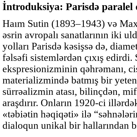
İntroduksiya: Parisdə paralel
Haım Sutin (1893–1943) və Ma
əsrin avropalı sanatlarının iki ul
yolları Parisdə kəsişsə də, diame
fəlsəfi sistemlərdən çıxış edirdi
ekspresionizminin qəhrəmanı, cis
materializmində batmış bir yete
sürrəalizmin atası, bilinçdən, mi
araşdırır. Onların 1920-ci illərdək
«təbiətin həqiqəti» ilə “səhnələr
dialoqun unikal bir hallarından bi