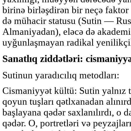
birinə birləşdirən bir neçə faktor 
də mühacir statusu (Sutin — Ru
Almaniyadan), eləcə də akademik
uyğunlaşmayan radikal yenilikçil
Sanatlıq ziddətləri: cismaniyyə
Sutinun yaradıcılıq metodları:
Cismaniyyət kültü: Sutin yalnız t
qoyun tuşları qətlxanadan alınır
başlayana qədər saxlanılırdı, o 
qədər. O, portretləri və peyzajla