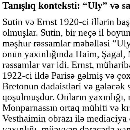
Tanışlıq konteksti: “Uly” və sa
Sutin və Ernst 1920-ci illərin baş
olmuşlar. Sutin, bir neçə il boy
məşhur rəssamlar məhəlləsi “Ul
onun yaxınlığında Haim, Şagal,
rəssamlar var idi. Ernst, mühari
1922-ci ildə Parisə gəlmiş və ç
Bretonun dadaistləri və gələcək 
qoşulmuşdur. Onların yaxınlığı,
Monparnassın ortaq mühiti və kri
Vesthaimin obrazı ilə mediaciya 
yaxınlığı, müəyyən dərəcədə yanaq