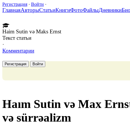
Регистрация
·
Войти
·
Главная
Авторы
Статьи
Книги
Фото
Файлы
Дневники
Би
Haim Sutin və Maks Ernst
Текст статьи
·
Комментарии
Регистрация
Войти
Haım Sutin və Max Ernst:
və sürrəalizm