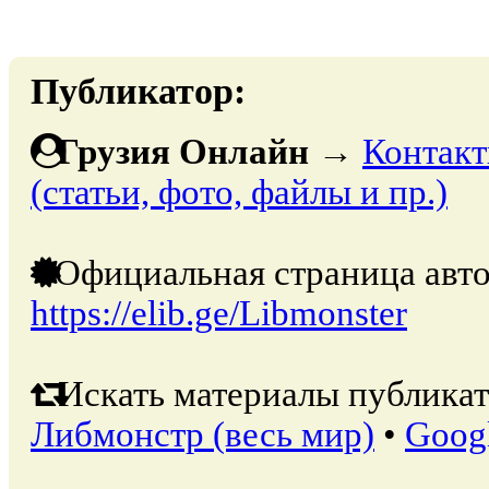
Публикатор:
Грузия Онлайн
→
Контакт
(статьи, фото, файлы и пр.)
Официальная страница авто
https://elib.ge/Libmonster
Искать материалы публикат
Либмонстр (весь мир)
•
Goog