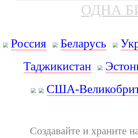
ОДНА Б
Россия
Беларусь
Ук
Таджикистан
Эстон
США-Великобрит
Создавайте и храните 