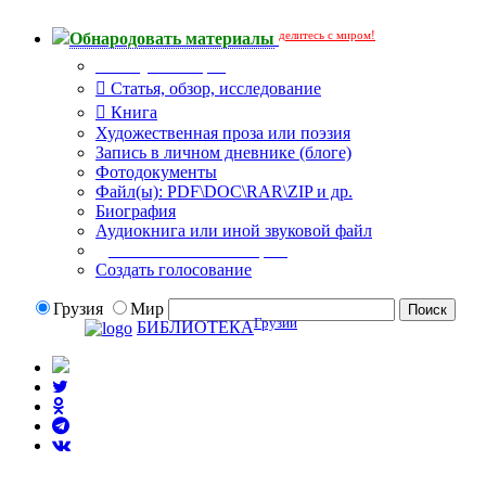
делитесь с миром!
Обнародовать материалы
Тип публикации
Статья, обзор, исследование
Книга
Художественная проза или поэзия
Запись в личном дневнике (блоге)
Фотодокументы
Файл(ы): PDF\DOC\RAR\ZIP и др.
Биография
Аудиокнига или иной звуковой файл
Дополнительные опции:
Создать голосование
Грузия
Мир
Грузии
БИБЛИОТЕКА