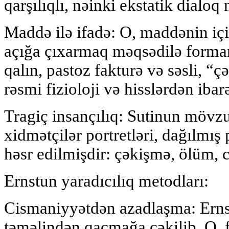
qarşılıqlı, nəinki ekstatik dialoq 
Maddə ilə ifadə: O, maddənin iç
açığa çıxarmaq məqsədilə formanı
qalın, pastoz fakturə və səsli, “çə
rəsmi fizioloji və hisslərdən ibarə
Tragiç insançılıq: Sutinun mövzul
xidmətçilər portretləri, dağılmış
həsr edilmişdir: çəkişmə, ölüm, c
Ernstun yaradıcılıq metodları:
Cismaniyyətdən azadlaşma: Erns
təməlindən qaçmağa çəkilib. O, f