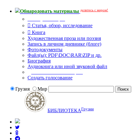
делитесь с миром!
Обнародовать материалы
Тип публикации
Статья, обзор, исследование
Книга
Художественная проза или поэзия
Запись в личном дневнике (блоге)
Фотодокументы
Файл(ы): PDF\DOC\RAR\ZIP и др.
Биография
Аудиокнига или иной звуковой файл
Дополнительные опции:
Создать голосование
Грузия
Мир
Грузии
БИБЛИОТЕКА