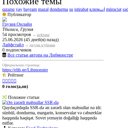
Похожие темы
qızarıq
yay
bayram
məzəl
dondurma
su
istirahət
климات
müraciət
sə
Публикатор
Грузия Онлайн
Тбилиси, Грузия
54 просмотров
→
рейтинг
25.06.2026 (45 дней(я) назад)
Лайфстайл
→
другие рубрики
0 подписчиков
Все статьи автора на Либмонстре
Официальная страница:
https://elib.ge/Libmonster
Рейтинг





0 голос(а,ов)
Похожие статьи
Ən zərərli məhsullar SSR-də
Qaydaçırdıqda SSR-də ən zərərli olan məhsullar nə idi:
sünbül, dondurma, margarin, konservalar və cəbureklər
haqqında həqiqət. Sovet yeməyin doğallığı haqqında
miflər.