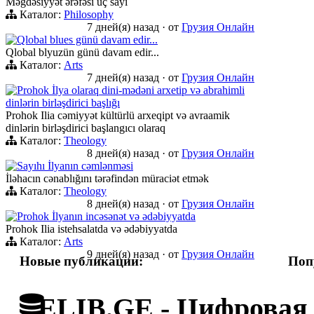
Məğdəsiyyət ərəfəsi üç sayı
Каталог:
Philosophy
7 дней(я) назад
·
от
Грузия Онлайн
Qlobal blues günü davam edir...
Qlobal blyuzün günü davam edir...
Каталог:
Arts
7 дней(я) назад
·
от
Грузия Онлайн
Prohok İlya olaraq dini-mədəni arxetip və abrahimli
dinlərin birləşdirici başlığı
Prohok Ilia cəmiyyət kültürlü arxeqipt və avraamik
dinlərin birləşdirici başlangıcı olaraq
Каталог:
Theology
8 дней(я) назад
·
от
Грузия Онлайн
Sayıhı İlyanın cəmlənməsi
İləhacın cənablığını tərəfindən müraciət etmək
Каталог:
Theology
8 дней(я) назад
·
от
Грузия Онлайн
Prohok İlyanın incəsənət və ədəbiyyatda
Prohok Ilia istehsalatda və ədəbiyyatda
Каталог:
Arts
9 дней(я) назад
·
от
Грузия Онлайн
Новые публикации:
Поп
ELIB.GE - Цифровая 