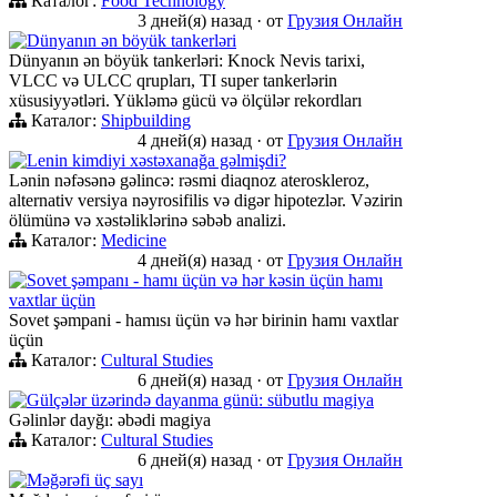
Каталог:
Food Technology
3 дней(я) назад
·
от
Грузия Онлайн
Dünyanın ən böyük tankerləri
Dünyanın ən böyük tankerləri: Knock Nevis tarixi,
VLCC və ULCC qrupları, TI super tankerlərin
xüsusiyyətləri. Yükləmə gücü və ölçülər rekordları
Каталог:
Shipbuilding
4 дней(я) назад
·
от
Грузия Онлайн
Lenin kimdiyi xəstəxanağa gəlmişdi?
Lənin nəfəsənə gəlincə: rəsmi diaqnoz ateroskleroz,
alternativ versiya nəyrosifilis və digər hipotezlər. Vəzirin
ölümünə və xəstəliklərinə səbəb analizi.
Каталог:
Medicine
4 дней(я) назад
·
от
Грузия Онлайн
Sovet şəmpanı - hamı üçün və hər kəsin üçün hamı
vaxtlar üçün
Sovet şəmpani - hamısı üçün və hər birinin hamı vaxtlar
üçün
Каталог:
Cultural Studies
6 дней(я) назад
·
от
Грузия Онлайн
Gülçələr üzərində dayanma günü: sübutlu magiya
Gəlinlər dayğı: əbədi magiya
Каталог:
Cultural Studies
6 дней(я) назад
·
от
Грузия Онлайн
Məğərəfi üç sayı