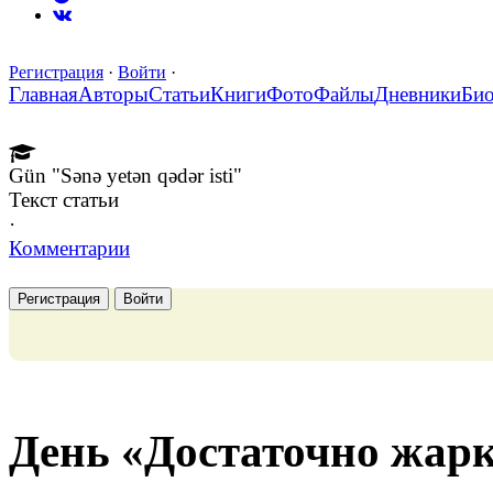
Регистрация
·
Войти
·
Главная
Авторы
Статьи
Книги
Фото
Файлы
Дневники
Би
Gün "Sənə yetən qədər isti"
Текст статьи
·
Комментарии
Регистрация
Войти
День «Достаточно жарко