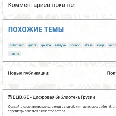
Комментариев пока нет
ПОХОЖИЕ ТЕМЫ
ğülümsem
qüdrət
qələbə
səhiyyə
hormon
stress
əlaqə
təcr
həs-sə
Новые публикации:
Поп
ELIB.GE - Цифровая библиотека Грузии
Создайте свою авторскую коллекцию статей, книг, авторских работ, би
зарегистрироваться в качестве автора.