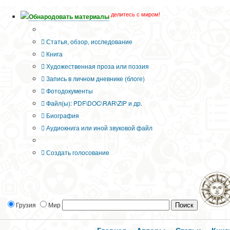
делитесь с миром!
Обнародовать материалы
Тип публикации
Статья, обзор, исследование
Книга
Художественная проза или поэзия
Запись в личном дневнике (блоге)
Фотодокументы
Файл(ы): PDF\DOC\RAR\ZIP и др.
Биография
Аудиокнига или иной звуковой файл
Дополнительные опции:
Создать голосование
Грузия
Мир