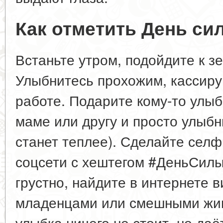
Как отметить День с
Встаньте утром, подойдите к з
Улыбнитесь прохожим, кассиру 
работе. Подарите кому-то улыб
маме или другу и просто улыбни
станет теплее). Сделайте селф
соцсети с хештегом #ДеньСилы
грустно, найдите в интернете
младенцами или смешными жив
улыбка ничего не стоит, но даё