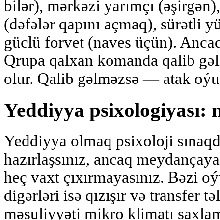
bilər), mərkəzi yarımçı (əşirgən)
(dəfələr qapını açmaq), sürətli y
güclü forvet (naves üçün). Ancaq
Qrupa qalxan komanda qalib gəli
olur. Qalib gəlməzsə — atak oýu
Yeddiyya psixologiyası: n
Yeddiyya olmaq psixoloji sınaqdır
hazırlaşsınız, ancaq meydançaya 
heç vaxt çıxırmayasınız. Bəzi o
digərləri isə qızışır və transfer tə
məsuliyyəti mikro klimatı saxla