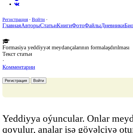
Регистрация
·
Войти
·
Главная
Авторы
Статьи
Книги
Фото
Файлы
Дневники
Би
Formasiya yeddiyyət meydançalarının formalaşdırılması
Текст статьи
·
Комментарии
Регистрация
Войти
Yeddiyya oýuncular. Onlar meyd
qoyulur, analar isə göyəlçiyə otu