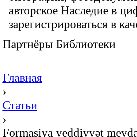
авторское Наследие в ци
зарегистрироваться в кач
Партнёры Библиотеки
Главная
›
Статьи
›
Formasiya yeddiyyət meydan