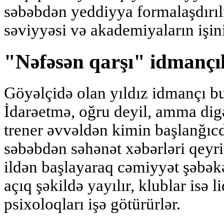
səbəbdən yeddiyya formalaşdırıl
səviyyəsi və akademiyaların işini
"Nəfəsən qarşı" idmançıl
Göyəlçidə olan yıldız idmançı bu
İdarəetmə, oğru deyil, amma digə
trener əvvəldən kimin başlanğıcd
səbəbdən səhənət xəbərləri qeyr
ildən başlayaraq cəmiyyət şəbəkə
açıq şəkildə yayılır, klublar isə li
psixoloqları işə götürürlər.