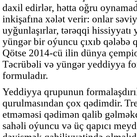
daxil edirlər, hətta oğru oynamad
inkişafına xələt verir: onlar səvi
uyğunlaşırlar, tərəqqi hissiyyatı 
yüngər bir oýuncu çıxıb qələbə 
Qötse 2014-cü ilin dünya çempion
Təcrübəli və yüngər yeddiyya for
formuladır.
Yeddiyya qrupunun formalaşdırı
qurulmasından çox qədimdir. Tre
etməməsi qədimən qalib gəlməkd
sahəli oýuncu və üç qapıcı mey