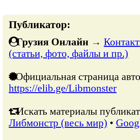
Публикатор:
Грузия Онлайн
→
Контакт
(статьи, фото, файлы и пр.)
Официальная страница авто
https://elib.ge/Libmonster
Искать материалы публикат
Либмонстр (весь мир)
•
Goog