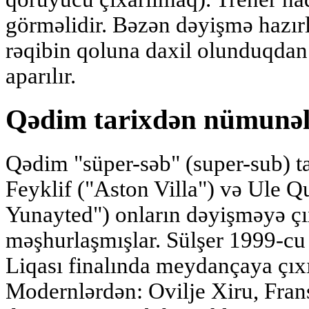
görməlidir. Bəzən dəyişmə hazırlı
rəqibin qoluna daxil olunduqdan
aparılır.
Qədim tarixdən nümunəl
Qədim "süper-səb" (super-sub) t
Feyklif ("Aston Villa") və Ule Q
Yunayted") onların dəyişməyə çı
məşhurlaşmışlar. Sülşer 1999-c
Liqası finalında meydançaya çıx
Modernlərdən: Ovilje Xiru, Fran