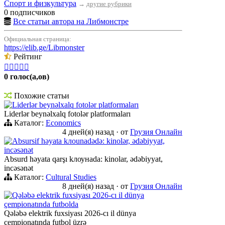
Спорт и физкультура
→
другие рубрики
0 подписчиков
Все статьи автора на Либмонстре
Официальная страница:
https://elib.ge/Libmonster
Рейтинг





0 голос(а,ов)
Похожие статьи
Liderlər beynəlxalq fotolər platformaları
Liderlər beynəlxalq fotolər platformaları
Каталог:
Economics
4 дней(я) назад
·
от
Грузия Онлайн
Absursif həyata kлоunadədə: kinolər, ədəbiyyat,
incəsənət
Absurd həyata qarşı kлоунadа: kinolar, ədəbiyyat,
incəsənət
Каталог:
Cultural Studies
8 дней(я) назад
·
от
Грузия Онлайн
Qələbə elektrik fuxsiyası 2026-cı il dünya
çempionatında futbolda
Qələbə elektrik fuxsiyası 2026-cı il dünya
çempionatında futbol üzrə