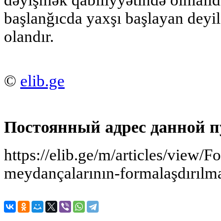
dəyişmək qabiliyyətində olmalıd
başlanğıcda yaxşı başlayan deyi
olandır.
©
elib.ge
Постоянный адрес данной п
https://elib.ge/m/articles/view/
meydançalarının-formalaşdırılm