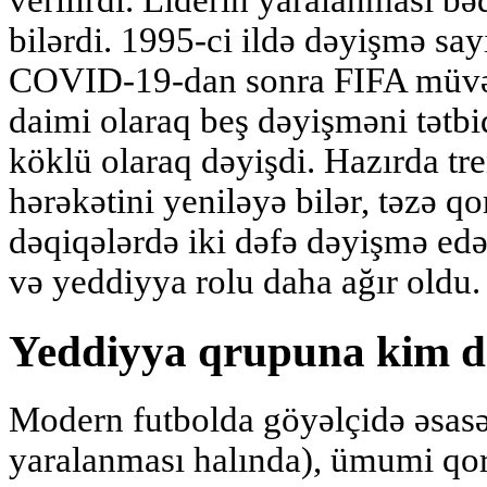
verilirdi. Liderin yaralanması bə
bilərdi. 1995-ci ildə dəyişmə say
COVID-19-dan sonra FIFA müvəqq
daimi olaraq beş dəyişməni tətbiq
köklü olaraq dəyişdi. Hazırda tr
hərəkətini yeniləyə bilər, təzə q
dəqiqələrdə iki dəfə dəyişmə edə
və yeddiyya rolu daha ağır oldu.
Yeddiyya qrupuna kim da
Modern futbolda göyəlçidə əsasən
yaralanması halında), ümumi qo