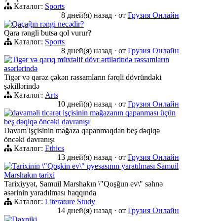
Каталог:
Sports
8 дней(я) назад
·
от
Грузия Онлайн
Qaçağın rəngi necədir?
Qara rəngli butsa qol vurur?
Каталог:
Sports
8 дней(я) назад
·
от
Грузия Онлайн
Tigər və qarıq müxtəlif dövr ərtilərində rəssamların
əsərlərində
Tigər və qarəz çəkən rəssamların fərqli dövründəki
şəkillərində
Каталог:
Arts
10 дней(я) назад
·
от
Грузия Онлайн
davaməli ticarət işçisinin mağazanın qapanması üçün
beş dəqiqə öncəki davranışı
Davam işçisinin mağaza qapanmaqdan beş dəqiqə
öncəki davranışı
Каталог:
Ethics
13 дней(я) назад
·
от
Грузия Онлайн
Tarixinin \"Qoşkin ev\" pyesasının yaratılması Samuil
Marshakın tarixi
Tarixiyyət, Samuil Marshakın \"Qoşğun ev\" səhnə
əsərinin yaradılması haqqında
Каталог:
Literature Study
14 дней(я) назад
·
от
Грузия Онлайн
Daxniki