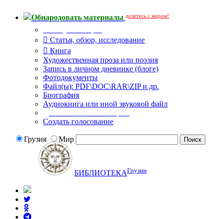
делитесь с миром!
Обнародовать материалы
Тип публикации
Статья, обзор, исследование
Книга
Художественная проза или поэзия
Запись в личном дневнике (блоге)
Фотодокументы
Файл(ы): PDF\DOC\RAR\ZIP и др.
Биография
Аудиокнига или иной звуковой файл
Дополнительные опции:
Создать голосование
Грузия
Мир
Грузии
БИБЛИОТЕКА