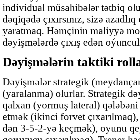
individual müsahibələr tətbiq olun
dəqiqədə çıxırsınız, sizə azadlıq
yaratmaq. Həmçinin maliyyə moti
dəyişmələrdə çıxış edən oýuncul
Dəyişmələrin taktiki roll
Dəyişmələr strategik (meydança
(yaralanma) olurlar. Strategik d
qalxan (yormuş lateral) qələbəni
etmək (ikinci forvet çıxarılmaq)
dən 3-5-2-yə keçmək), oyunu qe
qoruyucu çıxarılmaq). Trener had