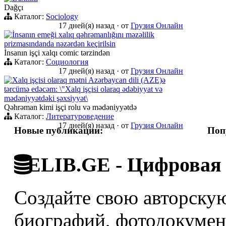
Dağçı
Каталог:
Sociology
17 дней(я) назад
·
от
Грузия Онлайн
İnsanın emeği xalıq qəhrəmanlığını məzəlilik
prizmasındanda nəzərdən keçirilsin
İnsanın işçi xalqı comic tərzindən
Каталог:
Социология
17 дней(я) назад
·
от
Грузия Онлайн
Xalq işçisi olaraq mətni Azərbaycan dili (AZE)ə
tərcümə edəcəm: \"Xalq işçisi olaraq ədəbiyyat və
mədəniyyətdəki şəxsiyyət\
Qəhrəman kimi işçi rolu və mədəniyyətdə
Каталог:
Литературоведение
17 дней(я) назад
·
от
Грузия Онлайн
Новые публикации:
Поп
ELIB.GE - Цифровая 
Создайте свою авторскую
биографий, фотодокумент