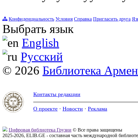
Конфиденциальность
Условия
Справка
Пригласить друга
Яз
Выбрать язык
English
Русский
© 2026
Библиотека Арме
Контакты редакции
О проекте
·
Новости
·
Реклама
Цифровая библиотека Грузии
© Все права защищены
2025-2026, ELIB.GE - составная часть международной библиот