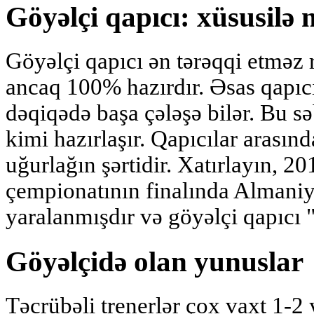
Göyəlçi qapıcı: xüsusilə
Göyəlçi qapıcı ən tərəqqi etməz r
ancaq 100% hazırdır. Əsas qapıcı
dəqiqədə başa çələşə bilər. Bu sə
kimi hazırlaşır. Qapıcılar arasın
uğurlağın şərtidir. Xatırlayın, 2
çempionatının finalında Almaniy
yaralanmışdır və göyəlçi qapıcı "s
Göyəlçidə olan yunuslar
Təcrübəli trenerlər çox vaxt 1-