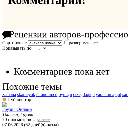
Комментарии:
Рецензии авторов-професси
Сортировка:
развернуть все
Показывать по:
Комментариев пока нет
Похожие темы
zəmənə
skameyək
tərənnümçü
oyunçu
çıxış
dəqiqə
yaralanma
qol
sər
Публикатор
Грузия Онлайн
Тбилиси, Грузия
79 просмотров
→
рейтинг
07.06.2026 (62 дней(я) назад)