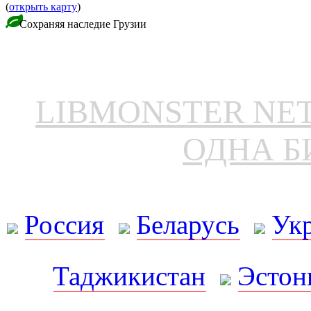
(
открыть карту
)
Сохраняя наследие Грузии
LIBMONSTER N
ОДНА Б
Россия
Беларусь
Ук
Таджикистан
Эстон