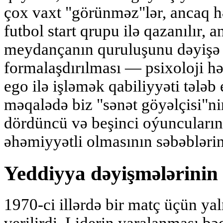
çox vaxt "görünməz"lər, ancaq hə
futbol start qrupu ilə qazanılır, 
meydançanın quruluşunu dəyişə 
formalaşdırılması — psixoloji həs
ego ilə işləmək qabiliyyəti tələb 
məqalədə biz "sənət göyəlçisi"nin
dördüncü və beşinci oýuncuların
əhəmiyyətli olmasının səbəblərin
Yeddiyya dəyişmələrinin 
1970-ci illərdə bir matç üçün yal