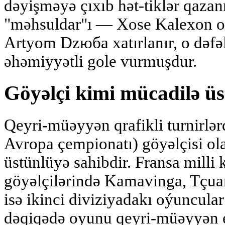
dəyişməyə çıxıb hət-tiklər qazan
"məhsuldar"ı — Xose Kalexon o
Artyom Dzюбa xatırlanır, o dəfə
əhəmiyyətli gole vurmuşdur.
Göyəlçi kimi mücadilə ü
Qeyri-müəyyən qrafikli turnirlə
Avropa çempionatı) göyəlçisi o
üstünlüyə sahibdir. Fransa milli
göyəlçilərində Kamavinga, Tçua
isə ikinci diviziyadakı oýuncular
dəqiqədə oyunu qeyri-müəyyən e