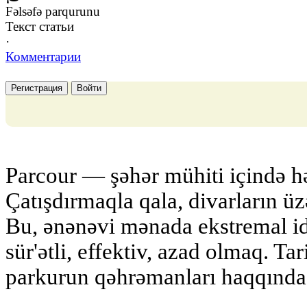
Fəlsəfə parqurunu
Текст статьи
·
Комментарии
Регистрация
Войти
Parcour — şəhər mühiti içində hə
Çatışdırmaqla qala, divarların üzə
Bu, ənənəvi mənada ekstremal idm
sür'ətli, effektiv, azad olmaq. Tar
parkurun qəhrəmanları haqqında