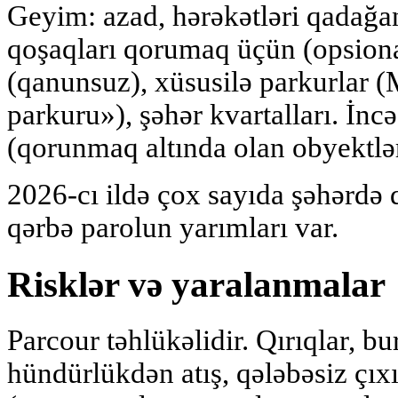
Geyim: azad, hərəkətləri qadağa
qoşaqları qorumaq üçün (opsional)
(qanunsuz), xüsusilə parkurla
parkuru»), şəhər kvartalları. İnc
(qorunmaq altında olan obyektlə
2026-cı ildə çox sayıda şəhərdə 
qərbə parolun yarımları var.
Risklər və yaralanmalar
Parcour təhlükəlidir. Qırıqlar, bu
hündürlükdən atış, qələbəsiz çıxı