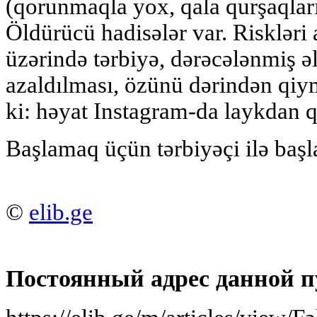
(qorunmaqla yox, qala qurşaqları
Öldürücü hadisələr var. Riskləri
üzərində tərbiyə, dərəcələnmiş əla
azaldılması, özünü dərindən qiy
ki: həyat Instagram-da laykdan q
Başlamaq üçün tərbiyəçi ilə başl
©
elib.ge
Постоянный адрес данной п