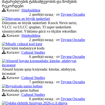
მატარებლების ტანსამტევობის და ზომების
რეკორდები
Каталог:
Shipbuilding
2 дней(я) назад
·
от
Грузия Онлайн
Dünyanın ən böyük tankerləri
Dünyanın ən böyük tankerləri: Knock Nevis tarixi,
VLCC və ULCC qrupları, TI super tankerlərin
xüsusiyyətləri. Yükləmə gücü və ölçülər rekordları
Каталог:
Shipbuilding
2 дней(я) назад
·
от
Грузия Онлайн
Misafir cultural kod kimi
Qəzet kimi mədəniyyət kodu
Каталог:
Cultural Studies
6 дней(я) назад
·
от
Грузия Онлайн
Absursif həyata kлоunadədə: kinolər, ədəbiyyat,
incəsənət
Absurd həyata qarşı kлоунadа: kinolar, ədəbiyyat,
incəsənət
Каталог:
Cultural Studies
7 дней(я) назад
·
от
Грузия Онлайн
Beynəlxalq qarun həftəsi
Beynəlxalq qarun həftəsi
Каталог:
Cultural Studies
8 дней(я) назад
·
от
Грузия Онлайн
Qələbə elektrik fuxsiyası 2026-cı il dünya