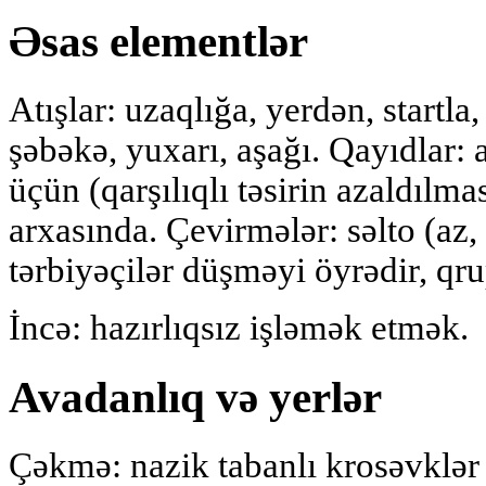
Əsas elementlər
Atışlar: uzaqlığa, yerdən, startla
şəbəkə, yuxarı, aşağı. Qayıdlar: 
üçün (qarşılıqlı təsirin azaldılma
arxasında. Çevirmələr: səlto (az,
tərbiyəçilər düşməyi öyrədir, qru
İncə: hazırlıqsız işləmək etmək.
Avadanlıq və yerlər
Çəkmə: nazik tabanlı krosəvklər