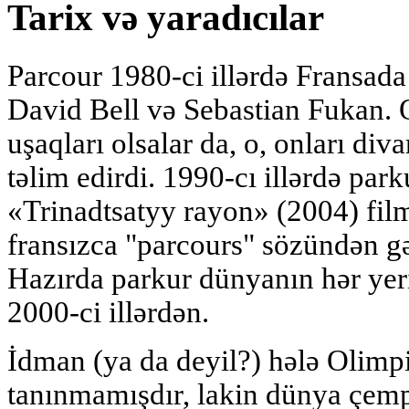
Tarix və yaradıcılar
Parcour 1980-ci illərdə Fransada
David Bell və Sebastian Fukan.
uşaqları olsalar da, o, onları di
təlim edirdi. 1990-cı illərdə pa
«Trinadtsatyy rayon» (2004) filml
fransızca "parcours" sözündən g
Hazırda parkur dünyanın hər ye
2000-ci illərdən.
İdman (ya da deyil?) hələ Olimp
tanınmamışdır, lakin dünya çempi