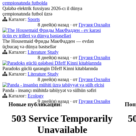
çempionatında futbolda
Qələbə elektrik fuxsiyası 2026-cı il dünya
çempionatında futbol üzrə
Каталог:
Sports
8 дней(я) назад
·
от
Грузия Онлайн
The Housemaid Фриды МакФадден - ev karəsi
üçün ev trilleri və dünya bəstəselləri
The Housemaid Фриды МакФадден — evdən
üçbucaq və dünya bəstsellər
Каталог:
Literature Study
8 дней(я) назад
·
от
Грузия Онлайн
Paradoks güclü qələbəsi Džeff Kinni kitablarında
Paradoks güclü qarəngin Džeff Kinni kitablarında
Каталог:
Literature Study
8 дней(я) назад
·
от
Грузия Онлайн
Panda - insanlıq mühiti üzrə tabiiyyət və sülh elçisi
Panda - insançı mühitdə tabiiyyət və sülhün səfiri
Каталог:
Ecology
9 дней(я) назад
·
от
Грузия Онлайн
Новые публикации:
Поп
503 Service Temporarily
5
Unavailable