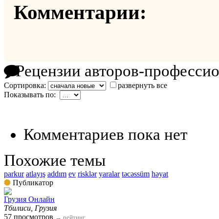
Комментарии:
Рецензии авторов-професси
Сортировка:
развернуть все
Показывать по:
Комментариев пока нет
Похожие темы
parkur
atlayış
addım
ev
risklər
yaralar
təcəssüm
həyat
Публикатор
Грузия Онлайн
Тбилиси, Грузия
57 просмотров
→
рейтинг