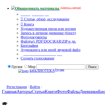
делитесь с миром!
Обнародовать материалы
Тип публикации
Статья, обзор, исследование
Книга
Художественная проза или поэзия
Запись в личном дневнике (блоге)
Фотодокументы
Файл(ы): PDF\DOC\RAR\ZIP и др.
Биография
Аудиокнига или иной звуковой файл
Дополнительные опции:
Создать голосование
Грузия
Мир
Грузии
БИБЛИОТЕКА
Регистрация
·
Войти
·
Главная
Авторы
Статьи
Книги
Фото
Файлы
Дневники
Би