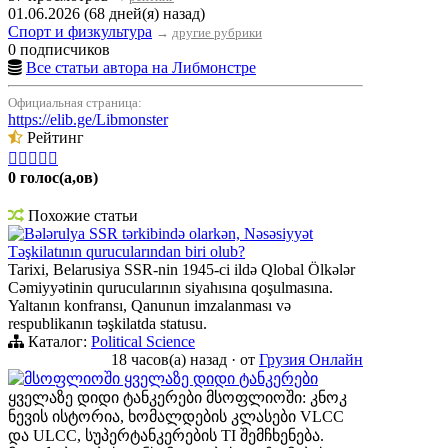
01.06.2026 (68 дней(я) назад)
Спорт и физкультура
→
другие рубрики
0 подписчиков
Все статьи автора на Либмонстре
Официальная страница:
https://elib.ge/Libmonster
Рейтинг





0 голос(а,ов)
Похожие статьи
Bələrulya SSR tərkibində olarkən, Nəsəsiyyət
Təşkilatının qurucularından biri olub?
Tarixi, Belarusiya SSR-nin 1945-ci ildə Qlobal Ölkələr
Cəmiyyətinin qurucularının siyahısına qoşulmasına.
Yaltanın konfransı, Qanunun imzalanması və
respublikanın təşkilatda statusu.
Каталог:
Political Science
18 часов(а) назад
·
от
Грузия Онлайн
მსოფლიოში ყველაზე დიდი ტანკერები
ყველაზე დიდი ტანკერები მსოფლიოში: კნოკ
ნევის ისტორია, ხომალდების კლასები VLCC
და ULCC, სუპერტანკერების TI შემჩხენება.