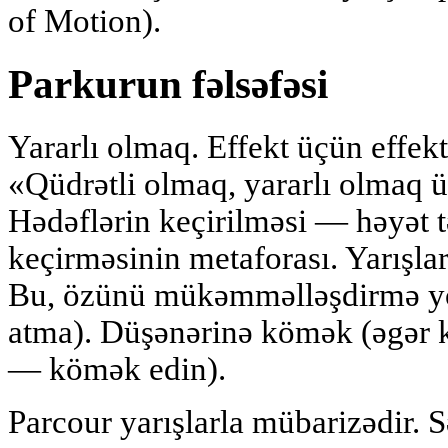
of Motion).
Parkurun fəlsəfəsi
Yararlı olmaq. Effekt üçün effekt 
«Qüdrətli olmaq, yararlı olmaq 
Hədəflərin keçirilməsi — həyət tə
keçirməsinin metaforası. Yarışla
Bu, özünü mükəmməlləşdirmə yol
atma). Düşənərinə kömək (əgər 
— kömək edin).
Parcour yarışlarla mübarizədir. Sə