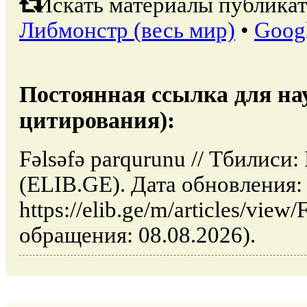
Искать материалы публикат
Либмонстр (весь мир)
•
Goog
Постоянная ссылка для на
цитирования):
Fəlsəfə parqurunu // Тбилиси
(ELIB.GE). Дата обновления:
https://elib.ge/m/articles/view
обращения: 08.08.2026).