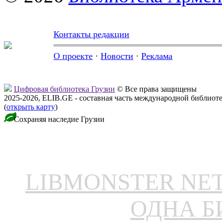
Контакты редакции
О проекте
·
Новости
·
Реклама
Цифровая библиотека Грузии
© Все права защищены
2025-2026, ELIB.GE - составная часть международной библиот
(
открыть карту
)
Сохраняя наследие Грузии
LIBMONSTER N
ОДНА Б