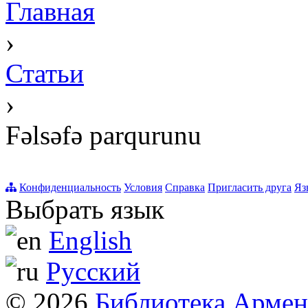
Главная
›
Статьи
›
Fəlsəfə parqurunu
Конфиденциальность
Условия
Справка
Пригласить друга
Яз
Выбрать язык
English
Русский
© 2026
Библиотека Арме