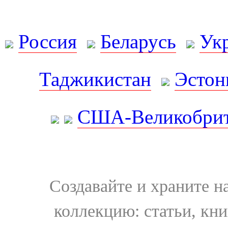
Россия
Беларусь
Ук
Таджикистан
Эстон
США-Великобрит
Создавайте и храните 
коллекцию: статьи, кн