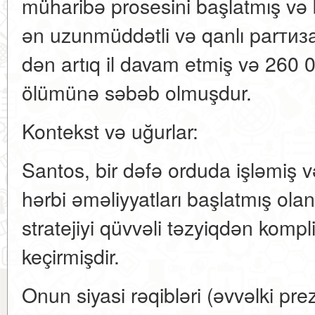
müharibə prosesini başlatmış və 
ən uzunmüddətli və qanlı parтизa
dən artıq il davam etmiş və 260 
ölümünə səbəb olmuşdur.
Kontekst və uğurlar:
Santos, bir dəfə orduda işləmiş 
hərbi əməliyyatları başlatmış ola
stratejiyi qüvvəli təzyiqdən kompli
keçirmişdir.
Onun siyasi rəqibləri (əvvəlki pr