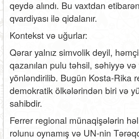
qeydə alındı. Bu vaxtdan etibarən
qvardiyası ilə qidalanır.
Kontekst və uğurlar:
Qərar yalnız simvolik deyil, həmçi
qazanılan pulu təhsil, səhiyyə və
yönləndirilib. Bugün Kosta-Rika r
demokratik ölkələrindən biri və y
sahibdir.
Ferrer regional münaqişələrin h
rolunu oynamış və UN-nin Tərəqqi