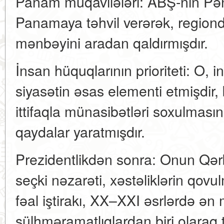
Panam müqavilələri: ABŞ-nin Pən
Panamaya təhvil verərək, region
mənbəyini aradan qaldırmışdır.
İnsan hüquqlarının prioriteti: O, i
siyasətin əsas elementi etmişdir, 
ittifaqla münasibətləri soxulmas
qaydalar yaratmışdır.
Prezidentlikdən sonra: Onun Qərb
seçki nəzarəti, xəstəliklərin qov
fəal iştirakı, XX–XXI əsrlərdə ə
sülhməramatlıqlardan biri olaraq