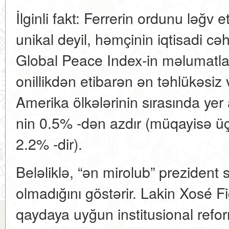
İlginli fakt: Ferrerin ordunu ləğv
unikal deyil, həmçinin iqtisadi c
Global Peace Index-in məlumatla
onillikdən etibarən ən təhlükəsi
Amerika ölkələrinin sırasında yer 
nin 0.5% -dən azdır (müqayisə ü
2.2% -dir).
Beləliklə, “ən mirolub” prezident 
olmadığını göstərir. Lakin Xosé Fi
qaydaya uyğun institusional refor