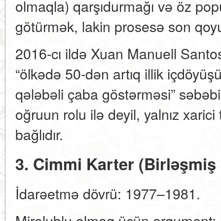
olmaqla) qarşıdurmağı və öz popul
götürmək, lakin prosesə son qoy
2016-cı ildə Xuan Manuell Santo
“ölkədə 50-dən artıq illik içdöy
qələbəli çaba göstərməsi” səbəbi
oğruun rolu ilə deyil, yalnız xaric
bağlıdır.
3. Cimmi Karter (Birləşmiş
İdarəetmə dövrü: 1977–1981.
Mirolublu olmaq üçün arqument: K