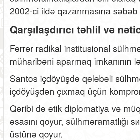
2002-ci ildə qazanmasına səbəb
Qarşılaşdırıcı təhlil və nəti
Ferrer radikal institusional sülh
müharibəni aparmaq imkanının lə
Santos içdöyüşdə qələbəli sülhm
içdöyüşdən çıxmaq üçün komprom
Qəribi də etik diplomatiya və müqa
əsasını qoyur, sülhməramatlığı sию
üstünə qoyur.