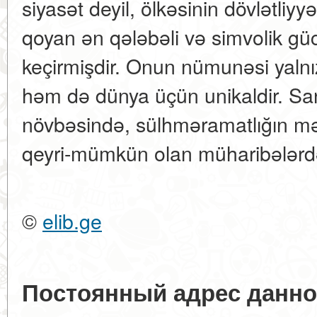
siyasət deyil, ölkəsinin dövlətliyyə
qoyan ən qələbəli və simvolik gü
keçirmişdir. Onun nümunəsi yalnı
həm də dünya üçün unikaldir. San
növbəsində, sülhməramatlığın mə
qeyri-mümkün olan müharibələrdə
©
elib.ge
Постоянный адрес данно