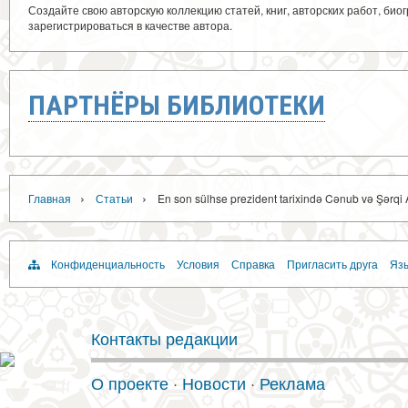
Создайте свою авторскую коллекцию статей, книг, авторских работ, би
зарегистрироваться в качестве автора.
ПАРТНЁРЫ БИБЛИОТЕКИ
›
›
Главная
Статьи
En son sülhse prezident tarixində Cənub və Şərqi
Конфиденциальность
Условия
Справка
Пригласить друга
Язы
Контакты редакции
О проекте
·
Новости
·
Реклама