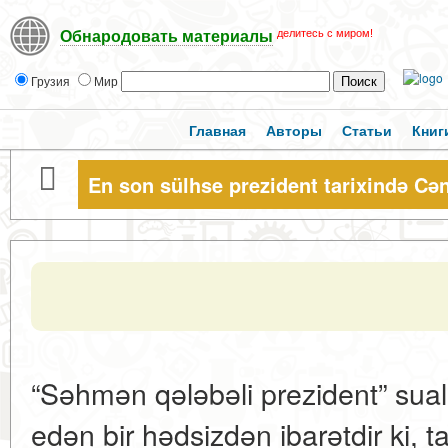
делитесь с миром!
Обнародовать материалы
Грузия
Мир
Главная
Авторы
Статьи
Книг
En son sülhse prezident tarixində Cə
“Səhmən qələbəli prezident” sual
edən bir hədsizdən ibarətdir ki, ta