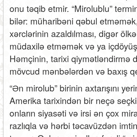
onu təqib etmir. “Mirolublu” termini
bilər: müharibəni qəbul etməmək, 
xərclərinin azaldılması, digər ölkə
müdaxilə etməmək və ya içdöyüşlə
Həmçinin, tarixi qiymətləndirmə 
mövcud mənbələrdən və baxış qeyr
“Ən mirolub” birinin axtarışını ye
Amerika tarixindən bir neçə seçki
onların siyasəti və irsi ən çox mir
razlıqla və hərbi təcavüzdən imti