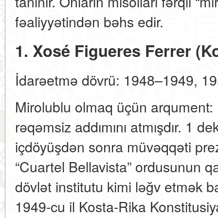
tanınır. Onların misolları fərqli “m
fəaliyyətindən bəhs edir.
1. Xosé Figueres Ferrer (K
İdarəetmə dövrü: 1948–1949, 1
Mirolublu olmaq üçün arqument: F
rəqəmsiz addımını atmışdır. 1 dek
içdöyüşdən sonra müvəqqəti prezi
“Cuartel Bellavista” ordusunun qa
dövlət institutu kimi ləğv etmək 
1949-cu il Kosta-Rika Konstitusi