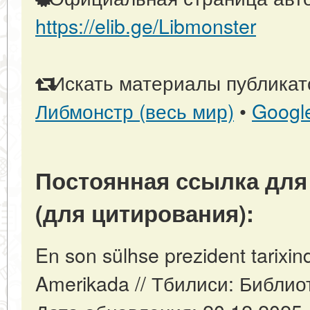
https://elib.ge/Libmonster
Искать материалы публикато
Либмонстр (весь мир)
•
Googl
Постоянная ссылка для
(для цитирования):
En son sülhse prezident tarixi
Amerikada // Тбилиси: Библио