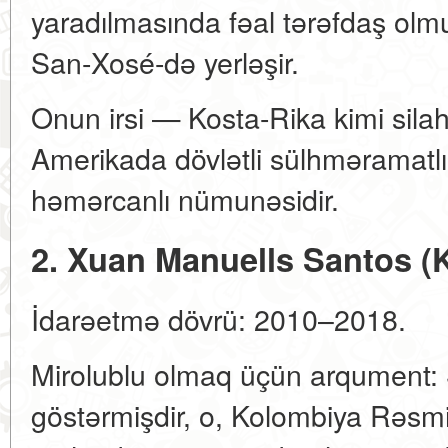
yaradılmasında fəal tərəfdaş olmuş
San-Xosé-də yerləşir.
Onun irsi — Kosta-Rika kimi sila
Amerikada dövlətli sülhməramatlı
həmərcanlı nümunəsidir.
2. Xuan Manuells Santos (
İdarəetmə dövrü: 2010–2018.
Mirolublu olmaq üçün arqument: S
göstərmişdir, o, Kolombiya Rəsm