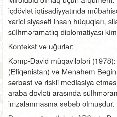
içdövlət iqtisadiyyatında mübahi
xarici siyasəti insan hüquqları, si
sülhməramatlıq diplomatiyası kimi 
Kontekst və uğurlar:
Kəmp-David müqavilələri (1978):
(Efiqənistan) və Menahem Begin (
sərbəst və riskli mediasiya etməsi,
araba dövləti arasında sülhməra
imzalanmasına səbəb olmuşdur.