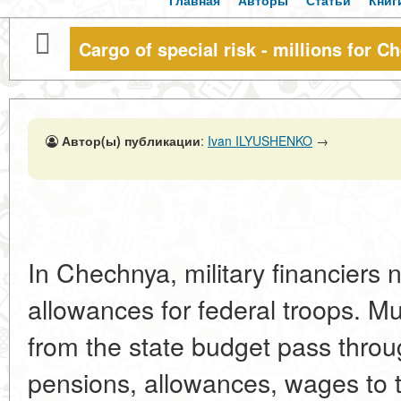
Главная
Авторы
Статьи
Книг
Cargo of special risk - millions for 
Автор(ы) публикации
:
Ivan ILYUSHENKO
→
In Chechnya, military financiers 
allowances for federal troops. Mult
from the state budget pass throu
pensions, allowances, wages to t