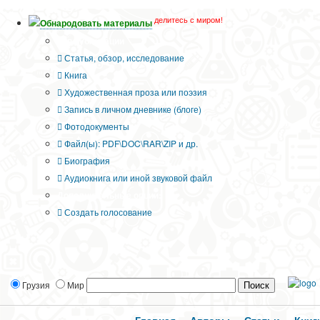
делитесь с миром!
Обнародовать материалы
Тип публикации
Статья, обзор, исследование
Книга
Художественная проза или поэзия
Запись в личном дневнике (блоге)
Фотодокументы
Файл(ы): PDF\DOC\RAR\ZIP и др.
Биография
Аудиокнига или иной звуковой файл
Дополнительные опции:
Создать голосование
Грузия
Мир