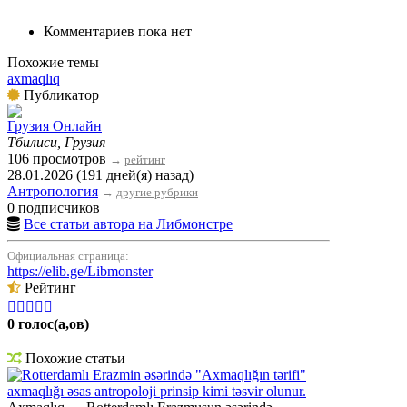
Комментариев пока нет
Похожие темы
axmaqlıq
Публикатор
Грузия Онлайн
Тбилиси, Грузия
106 просмотров
→
рейтинг
28.01.2026 (191 дней(я) назад)
Антропология
→
другие рубрики
0 подписчиков
Все статьи автора на Либмонстре
Официальная страница:
https://elib.ge/Libmonster
Рейтинг





0 голос(а,ов)
Похожие статьи
Rotterdamlı Erazmin əsərində "Axmaqlığın tərifi"
axmaqlığı əsas antropoloji prinsip kimi təsvir olunur.