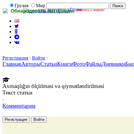
Грузия
Мир
Грузии
делитесь с миром!
БИБЛИОТЕКА
Обнародовать материалы
Регистрация
·
Войти
·
Главная
Авторы
Статьи
Книги
Фото
Файлы
Дневники
Би
Axmaqlığın ölçülməsi və qiymətləndirilməsi
Текст статьи
·
Комментарии
Регистрация
Войти