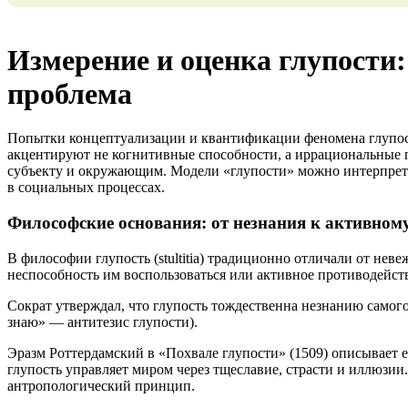
Измерение и оценка глупости
проблема
Попытки концептуализации и квантификации феномена глупос
акцентируют не когнитивные способности, а иррациональные 
субъекту и окружающим. Модели «глупости» можно интерпретир
в социальных процессах.
Философские основания: от незнания к активном
В философии глупость (stultitia) традиционно отличали от нев
неспособность им воспользоваться или активное противодейств
Сократ утверждал, что глупость тождественна незнанию самого 
знаю» — антитезис глупости).
Эразм Роттердамский в «Похвале глупости» (1509) описывает 
глупость управляет миром через тщеславие, страсти и иллюзии
антропологический принцип.