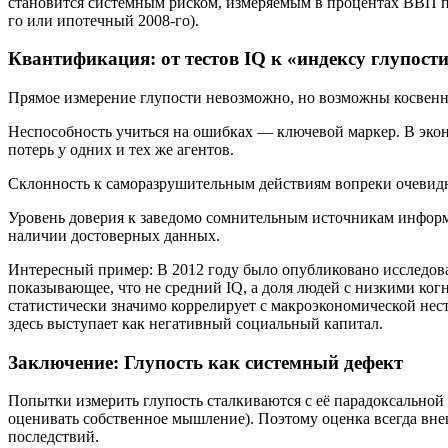
становится системным риском, измеряемым в процентах ВВП по
го или ипотечный 2008-го).
Квантификация: от тестов IQ к «индексу глупост
Прямое измерение глупости невозможно, но возможны косвен
Неспособность учиться на ошибках — ключевой маркер. В эко
потерь у одних и тех же агентов.
Склонность к саморазрушительным действиям вопреки очевидн
Уровень доверия к заведомо сомнительным источникам информ
наличии достоверных данных.
Интересный пример: В 2012 году было опубликовано исследов
показывающее, что не средний IQ, а доля людей с низкими ко
статистически значимо коррелирует с макроэкономической нес
здесь выступает как негативный социальный капитал.
Заключение: Глупость как системный дефект
Попытки измерить глупость сталкиваются с её парадоксальной
оценивать собственное мышление). Поэтому оценка всегда вн
последствий.