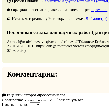
Грузия Онлайн
→
Контакты и другие материалы (статьи,
Официальная страница автора на Либмонстре:
https://elib
Искать материалы публикатора в системах:
Либмонстр (в
Постоянная ссылка для научных работ (для ци
Axmaqlığın ölçülməsi və qiymətləndirilməsi // Тбилиси: Библи
28.01.2026. URL: https://elib.ge/m/articles/view/Axmaqlığın-ölç
07.08.2026).
Комментарии:
Рецензии авторов-профессионалов
Сортировка:
развернуть все
Показывать по: