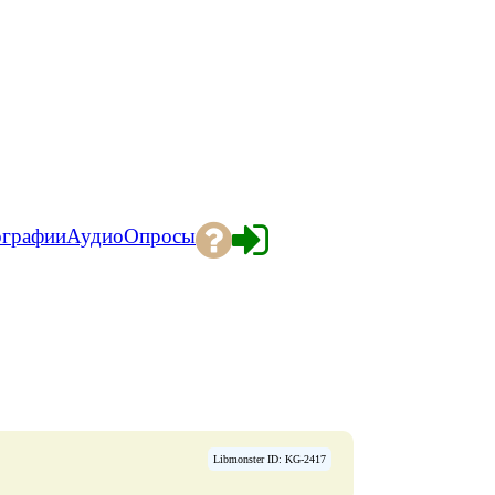
ографии
Аудио
Опросы
Libmonster ID: KG-2417