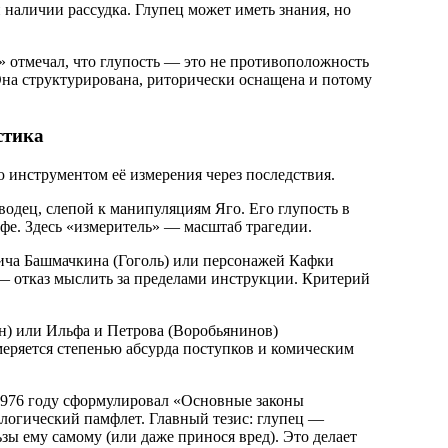
 наличии рассудка. Глупец может иметь знания, но
 отмечал, что глупость — это не противоположность
Она структурирована, риторически оснащена и потому
стика
 инструментом её измерения через последствия.
одец, слепой к манипуляциям Яго. Его глупость в
офе. Здесь «измеритель» — масштаб трагедии.
ича Башмачкина (Гоголь) или персонажей Кафки
— отказ мыслить за пределами инструкции. Критерий
н) или Ильфа и Петрова (Воробьянинов)
меряется степенью абсурда поступков и комическим
1976 году сформулировал «Основные законы
ологический памфлет. Главный тезис: глупец —
зы ему самому (или даже принося вред). Это делает