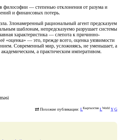
, в философии — степенью отклонения от разума и
ений и финансовых потерь.
зла. Злонамеренный рациональный агент предсказуем
нальным шаблонам, непредсказуемо разрушает системы
авная характеристика — слепота к причинно-
её «оценка» — это, прежде всего, оценка уязвимости
нием. Современный мир, усложняясь, не уменьшает, а
е академическим, а практическим императивом.
lməsi
Кыргызстан
World
Похожие публикации:
L
L
Y
G