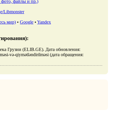
 фото, файлы и пр.)
.ge/Libmonster
есь мир)
•
Google
•
Yandex
тирования):
отека Грузии (ELIB.GE). Дата обновления:
ülməsi-və-qiymətləndirilməsi (дата обращения: