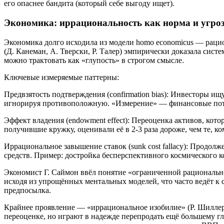
его опаснее бандита (который себе выгоду ищет).
Экономика: иррациональность как норма и угро
Экономика долго исходила из модели homo economicus — рацио
(Д. Канеман, А. Тверски, Р. Талер) эмпирически доказала сист
можно трактовать как «глупость» в строгом смысле.
Ключевые измеряемые паттерны:
Предвзятость подтверждения (confirmation bias): Инвесторы 
игнорируя противоположную. «Измерение» — финансовые пот
Эффект владения (endowment effect): Переоценка активов, ко
получившие кружку, оценивали её в 2-3 раза дороже, чем те, ко
Иррациональное завышение ставок (sunk cost fallacy): Продол
средств. Пример: достройка бесперспективного космического к
Экономист Г. Саймон ввёл понятие «ограниченной рациональнос
исходя из упрощённых ментальных моделей, что часто ведёт к с
предпосылка.
Крайнее проявление — «иррациональное изобилие» (Р. Шиллер)
переоценке, но играют в надежде перепродать ещё большему гл