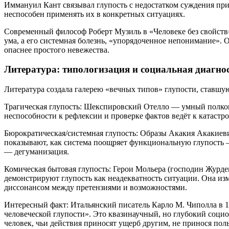
Иммануил Кант связывал глупость с недостатком суждения при
неспособен применять их в конкретных ситуациях.
Современный философ Роберт Музиль в «Человеке без свойств»
ума, а его системная болезнь, «упорядоченное непонимание». 
опаснее простого невежества.
Литература: типологиз​​ация и социальная диагно
Литература создала галерею «вечных типов» глупости, ставшую
Трагическая глупость: Шекспировский Отелло — умный полков
неспособности к рефлексии и проверке фактов ведёт к катастр
Бюрократическая/системная глупость: Образы Акакия Акакиев
показывают, как система поощряет функциональную глупость 
— дегуманизация.
Комическая бытовая глупость: Герои Мольера (господин Журде
демонстрируют глупость как неадекватность ситуации. Она из
диссонансом между претензиями и возможностями.
Интересный факт: Итальянский писатель Карло М. Чиполла в 
человеческой глупости». Это квазинаучный, но глубокий соци
человек, чьи действия приносят ущерб другим, не принося поль