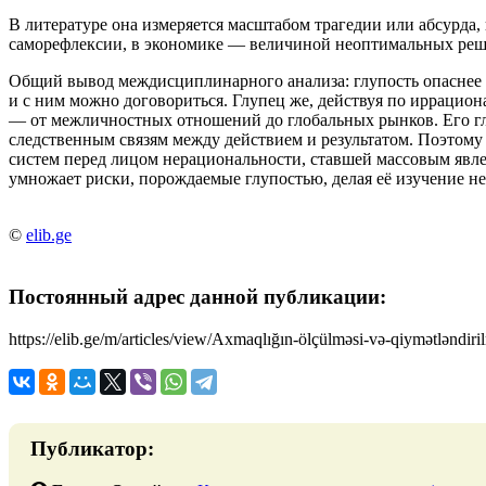
В литературе она измеряется масштабом трагедии или абсурда
саморефлексии, в экономике — величиной неоптимальных реш
Общий вывод междисциплинарного анализа: глупость опаснее 
и с ним можно договориться. Глупец же, действуя по иррацио
— от межличностных отношений до глобальных рынков. Его гл
следственным связям между действием и результатом. Поэтому 
систем перед лицом нерациональности, ставшей массовым явле
умножает риски, порождаемые глупостью, делая её изучение н
©
elib.ge
Постоянный адрес данной публикации:
https://elib.ge/m/articles/view/Axmaqlığın-ölçülməsi-və-qiymətləndiri
Публикатор: