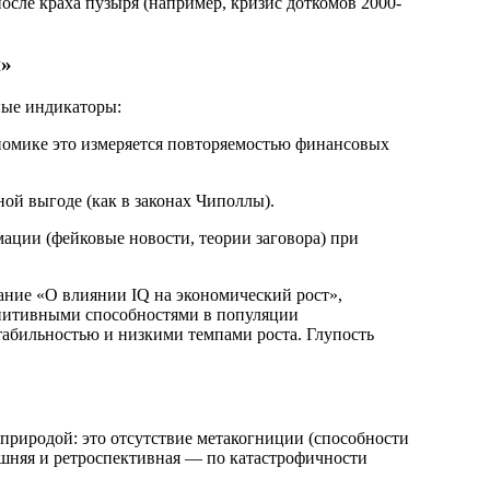
сле краха пузыря (например, кризис доткомов 2000-
и»
ные индикаторы:
номике это измеряется повторяемостью финансовых
ой выгоде (как в законах Чиполлы).
ации (фейковые новости, теории заговора) при
ание «О влиянии IQ на экономический рост»,
гнитивными способностями в популяции
табильностью и низкими темпами роста. Глупость
 природой: это отсутствие метакогниции (способности
ешняя и ретроспективная — по катастрофичности