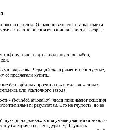
за
нального агента. Однако поведенческая экономика
ематические отклонения от рациональности, которые
ищут информацию, подтверждающую их выбор,
ери.
торыми владеешь. Ведущий эксперимент: испытуемые,
му её предлагали купить.
жение безнадёжных проектов из-за уже вложенных
омплекса или убыточного завода.
ти» (bounded rationality): люди принимают решения
убоптимальным результатам. Это не глупость, но её
: пузыри на рынках, когда умные участники знают о
упцу («теория большего дурака»). Глупость