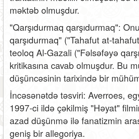
məktəb olmuşdur.
"Qarşıdurmaq qarşıdurmaq": On
qarşıdurmaq" ("Tahafut at-tahafut"
teoloq Al-Gazali ("Fəlsəfəyə qar
kritikasına cavab olmuşdur. Bu m
düşüncəsinin tarixində bir mühüm
İncəsənətdə təsviri: Averroes, egy
1997-ci ildə çəkilmiş "Həyat" film
azad düşünmə ilə fanatizmin ar
geniş bir allegoriya.