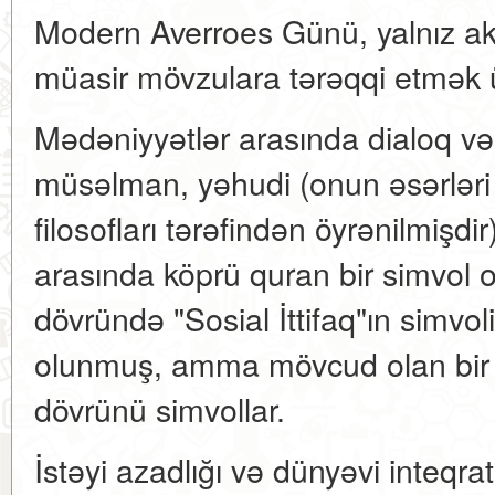
Modern Averroes Günü, yalnız akad
müasir mövzulara tərəqqi etmək 
Mədəniyyətlər arasında dialoq və 
müsəlman, yəhudi (onun əsərləri
filosofları tərəfindən öyrənilmişdi
arasında köprü quran bir simvol 
dövründə "Sosial İttifaq"ın simvol
olunmuş, amma mövcud olan bir
dövrünü simvollar.
İstəyi azadlığı və dünyəvi inteqrat