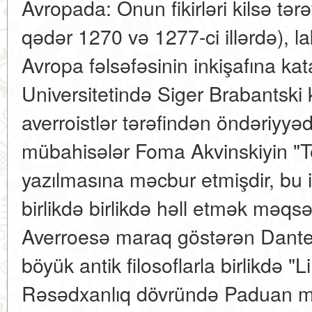
Avropada: Onun fikirləri kilsə tər
qədər 1270 və 1277-ci illərdə), lak
Avropa fəlsəfəsinin inkişafına kat
Universitetində Siger Brabantski k
averroistlər tərəfindən öndəriyyəd
mübahisələr Foma Akvinskiyin "
yazılmasına məcbur etmişdir, bu isə
birlikdə birlikdə həll etmək məqs
Averroesə maraq göstərən Dante 
böyük antik filosoflarla birlikdə
Rəsədxanlıq dövründə Paduan mək