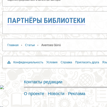
ПАРТНЁРЫ БИБЛИОТЕКИ
›
›
Главная
Статьи
Averroes Günü
Конфиденциальность
Условия
Справка
Пригласить друга
Язы
Контакты редакции
О проекте
·
Новости
·
Реклама