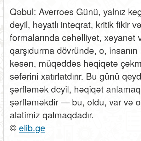
Qəbul: Averroes Günü, yalnız keç
deyil, həyatlı inteqrat, kritik fikir
formalarında cəhəlliyət, xəyanət
qarşıdurma dövründə, o, insanın
kəsən, müqəddəs həqiqətə çəkmə
səfərini xatırlatdırır. Bu günü qe
şərfləmək deyil, həqiqət anlamaq
şərfləməkdir — bu, oldu, var və o
alətimiz qalmaqdadır.
©
elib.ge