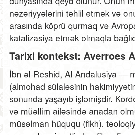
dünyasında qeyd olunur. Onun mə
nəzəriyyələrini təhlil etmək və on
arasında köprü qurmaq və Avrop
katalizasiya etmək olmaqla bağlıd
Tarixi kontekst: Averroes 
İbn əl-Reshid, Al-Andalusiya — 
(almohad sülaləsinin hakimiyyəti
sonunda yaşayıb işləmişdir. Kor
və müəllim ailəsində anadan olmu
müsəlman hüququ (fikh), teoloqiya