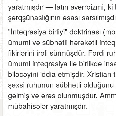
yaratmışdır — latın averroizmi, k
şərqşünaslığının əsası sarsılmışdı
"İnteqrasiya birliyi" doktrinası (m
ümumi və sübhətli hərəkətli inte
fikirlərini irəli sürmüşdür. Fərdi ru
ümumi inteqrasiya ilə birlikdə ins
biləcəyini iddia etmişdir. Xristian 
şəxsi ruhunun sübhətli olduğun
gəlmiş və ərəs olunmuşdur. Amma b
mübahisələr yaratmışdır.