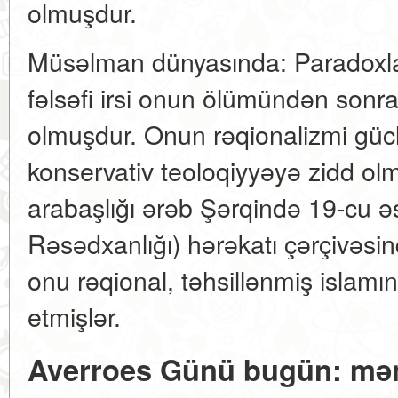
olmuşdur.
Müsəlman dünyasında: Paradoxla
fəlsəfi irsi onun ölümündən sonr
olmuşdur. Onun rəqionalizmi gücl
konservativ teoloqiyyəyə zidd ol
arabaşlığı ərəb Şərqində 19-cu 
Rəsədxanlığı) hərəkatı çərçivəsi
onu rəqional, təhsillənmiş islamı
etmişlər.
Averroes Günü bugün: məna