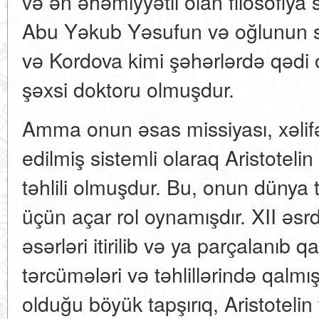
və ən əhəmiyyətli olan filosofiya
Abu Yəkub Yəsufun və oğlunun sa
və Kordova kimi şəhərlərdə qədi 
şəxsi doktoru olmuşdur.
Amma onun əsas missiyası, xəlif
edilmiş sistemli olaraq Aristoteli
təhlili olmuşdur. Bu, onun dünya t
üçün açar rol oynamışdır. XII əsr
əsərləri itirilib və ya parçalanıb 
tərcümələri və təhlillərində qalm
olduğu böyük tapşırıq, Aristotelin 