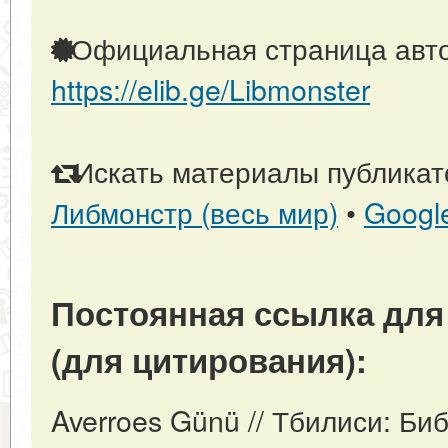
Официальная страница авто
https://elib.ge/Libmonster
Искать материалы публикато
Либмонстр (весь мир)
•
Googl
Постоянная ссылка для
(для цитирования):
Averroes Günü // Тбилиси: Би