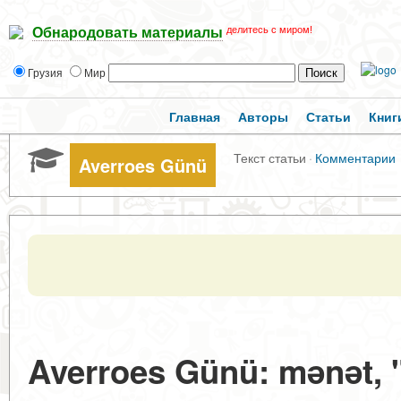
делитесь с миром!
Обнародовать материалы
Грузия
Мир
Главная
Авторы
Статьи
Книг
Текст статьи
·
Комментарии
Averroes Günü
Averroes Günü: mənət,