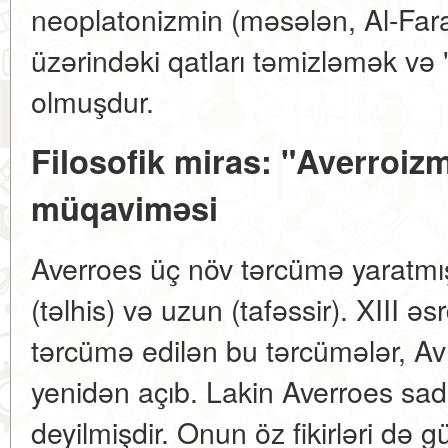
neoplatonizmin (məsələn, Al-Farab
üzərindəki qatları təmizləmək və
olmuşdur.
Filosofik miras: "Averroizm
müqaviməsi
Averroes üç növ tərcümə yaratmış
(təlhis) və uzun (tafəssir). XIII əs
tərcümə edilən bu tərcümələr, Av
yenidən açıb. Lakin Averroes sad
deyilmişdir. Onun öz fikirləri də g