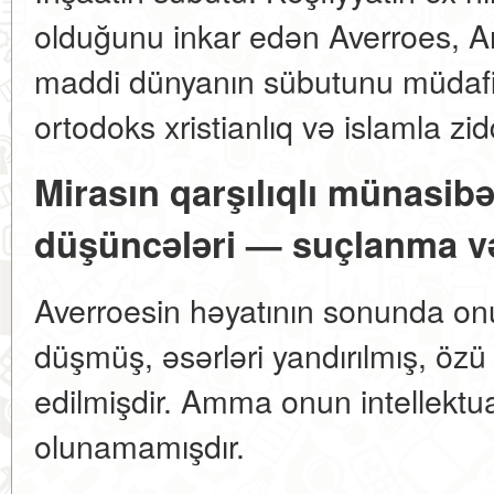
olduğunu inkar edən Averroes, Ari
maddi dünyanın sübutunu müdafiə
ortodoks xristianlıq və islamla zi
Mirasın qarşılıqlı münasibə
düşüncələri — suçlanma v
Averroesin həyatının sonunda onu
düşmüş, əsərləri yandırılmış, öz
edilmişdir. Amma onun intellektua
olunamamışdır.