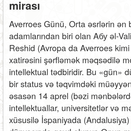
mirası
Averroes Günü, Orta əsrlərin ən b
adamlarından biri olan Aбу əl-Va
Reshid (Avropa da Averroes kimi 
xatirəsini şərfləmək məqsədilə m
intellektual tədbiridir. Bu «gün»
bir status və təqvimdəki müəyyən b
əsasən 14 aprel (bəzi mənbələrd
intellektuallar, universitetlər və
xüsusilə İspaniyada (Andalusiya