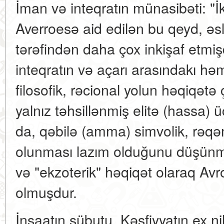
İman və inteqratın münasibəti: "İk
Averroesə aid edilən bu qeyd, əsli
tərəfindən daha çox inkişaf etmiş
inteqratın və açarı arasındakı hə
filosofik, rəcional yolun həqiqə
yalnız təhsillənmiş elitə (hassa)
da, qəbilə (amma) simvolik, rəqəm
olunması lazım olduğunu düşünmü
və "ekzoterik" həqiqət olaraq Avro
olmuşdur.
İnşaatın sübutu. Kəşfiyyatın ex ni