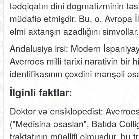
tədqiqatın dini dogmatizminin tə
müdafiə etmişdir. Bu, o, Avropa İl
elmi axtarışın azadlığını simvollar.
Andalusiya irsi: Modern İspaniya
Averroes milli tarixi narativin bir
identifikasının çoxdini mənşəli əsa
İlginli faktlar:
Doktor və ensiklopedist: Averroes,
("Medisina əsasları", Batıda Collig
traktatının müəllifi olmuşdur, bu 