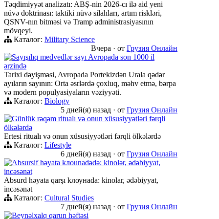
Təqdimiyyət analizatı: ABŞ-nin 2026-cı ilə aid yeni
nüvə doktrinası: taktiki nüvə silahları, artım riskləri,
QSNV-nın bitməsi və Tramp administrasiyasının
mövqeyi.
Каталог:
Military Science
Вчера
·
от
Грузия Онлайн
Sayışılıq medvedlər sayı Avropada son 1000 il
ərzində
Tarixi dəyişməsi, Avropada Portekizdən Urala qədər
ayıların sayının: Orta əsrlərdə çoxluq, məhv etmə, bərpa
və modern populyasiyaların vəziyyəti.
Каталог:
Biology
5 дней(я) назад
·
от
Грузия Онлайн
Günlük rəqəm ritualı və onun xüsusiyyətləri fərqli
ölkələrdə
Ertesi ritualı və onun xüsusiyyətləri fərqli ölkələrdə
Каталог:
Lifestyle
6 дней(я) назад
·
от
Грузия Онлайн
Absursif həyata kлоunadədə: kinolər, ədəbiyyat,
incəsənət
Absurd həyata qarşı kлоунadа: kinolar, ədəbiyyat,
incəsənət
Каталог:
Cultural Studies
7 дней(я) назад
·
от
Грузия Онлайн
Beynəlxalq qarun həftəsi