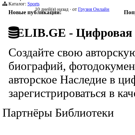
Каталог:
Sports
10 дней(я) назад
·
от
Грузия Онлайн
Новые публикации:
Поп
ELIB.GE - Цифровая 
Создайте свою авторскую
биографий, фотодокумент
авторское Наследие в ци
зарегистрироваться в кач
Партнёры Библиотеки