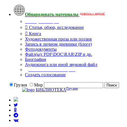
делитесь с миром!
Обнародовать материалы
Тип публикации
Статья, обзор, исследование
Книга
Художественная проза или поэзия
Запись в личном дневнике (блоге)
Фотодокументы
Файл(ы): PDF\DOC\RAR\ZIP и др.
Биография
Аудиокнига или иной звуковой файл
Дополнительные опции:
Создать голосование
Грузия
Мир
Грузии
БИБЛИОТЕКА