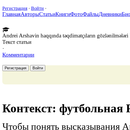
Регистрация
·
Войти
·
Главная
Авторы
Статьи
Книги
Фото
Файлы
Дневники
Би
Andrei Arshavin haqqında təqdimatçıların gözlənilmələri
Текст статьи
·
Комментарии
Регистрация
Войти
Контекст: футбольная 
Чтобы понять высказывания 