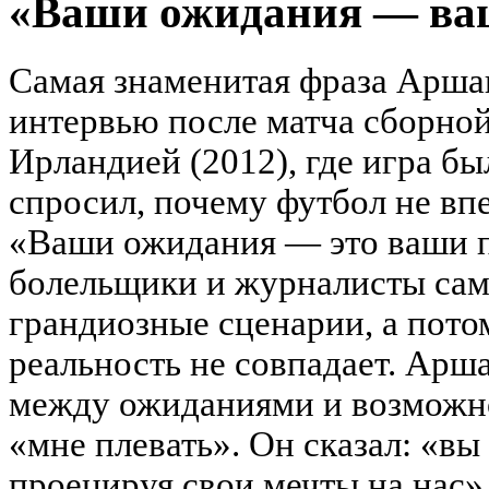
«Ваши ожидания — ва
Самая знаменитая фраза Аршав
интервью после матча сборной
Ирландией (2012), где игра б
спросил, почему футбол не вп
«Ваши ожидания — это ваши 
болельщики и журналисты са
грандиозные сценарии, а пото
реальность не совпадает. Арш
между ожиданиями и возможно
«мне плевать». Он сказал: «вы
проецируя свои мечты на нас»