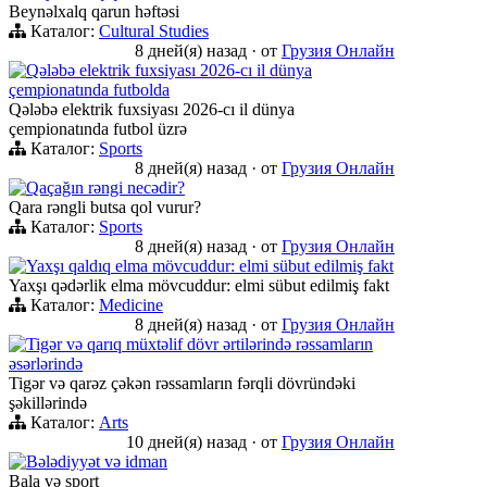
Beynəlxalq qarun həftəsi
Каталог:
Cultural Studies
8 дней(я) назад
·
от
Грузия Онлайн
Qələbə elektrik fuxsiyası 2026-cı il dünya
çempionatında futbolda
Qələbə elektrik fuxsiyası 2026-cı il dünya
çempionatında futbol üzrə
Каталог:
Sports
8 дней(я) назад
·
от
Грузия Онлайн
Qaçağın rəngi necədir?
Qara rəngli butsa qol vurur?
Каталог:
Sports
8 дней(я) назад
·
от
Грузия Онлайн
Yaxşı qaldıq elma mövcuddur: elmi sübut edilmiş fakt
Yaxşı qədərlik elma mövcuddur: elmi sübut edilmiş fakt
Каталог:
Medicine
8 дней(я) назад
·
от
Грузия Онлайн
Tigər və qarıq müxtəlif dövr ərtilərində rəssamların
əsərlərində
Tigər və qarəz çəkən rəssamların fərqli dövründəki
şəkillərində
Каталог:
Arts
10 дней(я) назад
·
от
Грузия Онлайн
Bələdiyyət və idman
Bala və sport