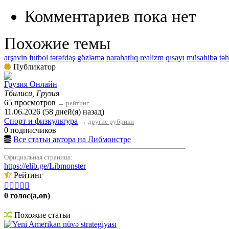
Комментариев пока нет
Похожие темы
arşavin
futbol
tərəfdaş
gözləmə
narahatlıq
realizm
qısayı
müsahibə
təh
Публикатор
Грузия Онлайн
Тбилиси, Грузия
65 просмотров
→
рейтинг
11.06.2026 (58 дней(я) назад)
Спорт и физкультура
→
другие рубрики
0 подписчиков
Все статьи автора на Либмонстре
Официальная страница:
https://elib.ge/Libmonster
Рейтинг





0 голос(а,ов)
Похожие статьи
Yeni Amerikan nüvə strategiyası