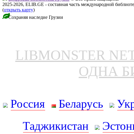
2025-2026, ELIB.GE - составная часть международной библиот
(
открыть карту
)
Сохраняя наследие Грузии
LIBMONSTER N
ОДНА Б
Россия
Беларусь
Ук
Таджикистан
Эстон