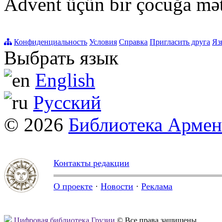
Advent üçün bir çocuğa mə
Конфиденциальность
Условия
Справка
Пригласить друга
Яз
Выбрать язык
English
Русский
© 2026
Библиотека Арме
Контакты редакции
О проекте
·
Новости
·
Реклама
Цифровая библиотека Грузии
© Все права защищены