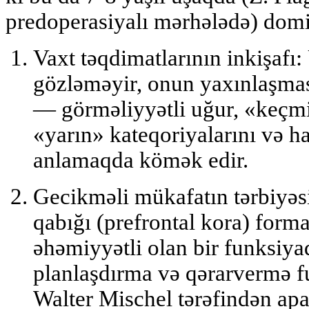
predoperasiyalı mərhələdə) domi
Vaxt təqdimatlarının inkişafı:
gözləməyir, onun yaxınlaşmas
— görməliyyətli uğur, «keçm
«yarın» kateqoriyalarını və had
anlamaqda kömək edir.
Gecikməli mükafatın tərbiyəs
qabığı (prefrontal kora) form
əhəmiyyətli olan bir funksiyad
planlaşdırma və qərarvermə f
Walter Mischel tərəfindən apa