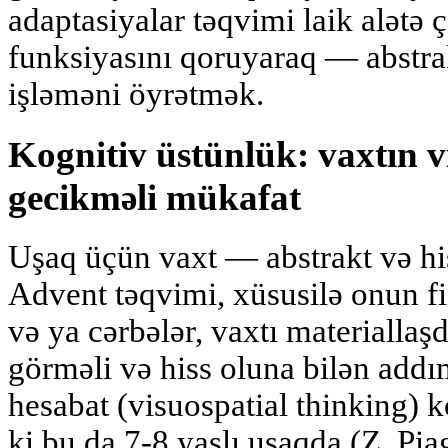
adaptasiyalar təqvimi laik alətə 
funksiyasını qoruyaraq — abstrak
işləməni öyrətmək.
Kognitiv üstünlük: vaxtın vi
gecikməli mükafat
Uşaq üçün vaxt — abstrakt və his
Advent təqvimi, xüsusilə onun fi
və ya cərbələr, vaxtı materialla
görməli və hiss oluna bilən addı
hesabat
(visuospatial thinking) k
ki bu da 7-8 yaşlı uşaqda (Z. Pi