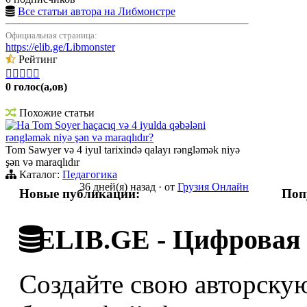
Все статьи автора на Либмонстре
Официальная страница:
https://elib.ge/Libmonster
Рейтинг





0 голос(а,ов)
Похожие статьи
Ha Tom Soyer haçacıq və 4 iyulda qəbələni
rəngləmək niyə şən və maraqlıdır?
Tom Sawyer və 4 iyul tarixində qalayı rəngləmək niyə
şən və maraqlıdır
Каталог:
Педагогика
36 дней(я) назад
·
от
Грузия Онлайн
Новые публикации:
Поп
ELIB.GE - Цифровая 
Создайте свою авторскую