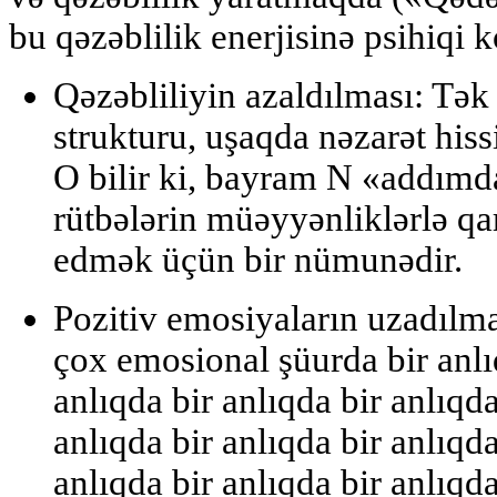
bu qəzəblilik enerjisinə
psihiqi 
Qəzəbliliyin azaldılması:
Tək 
strukturu, uşaqda nəzarət hissi
O bilir ki, bayram N «addımd
rütbələrin müəyyənliklərlə qa
edmək üçün bir nümunədir.
Pozitiv emosiyaların uzadılma
çox emosional şüurda bir anlı
anlıqda bir anlıqda bir anlıqda
anlıqda bir anlıqda bir anlıqda
anlıqda bir anlıqda bir anlıqda