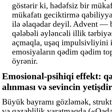
göstərir ki, hədəfsiz bir müka
mükafatı geciktirmə qabiliyyə
ilə əlaqədar deyil. Advent — 
qələbəli əyləncəli illik tərbiy
açmaqla, uşaq impulsivliyini 
emosiyaların qədim qədim to
öyrənir.
Emosional-psihiqi effekt: qə
alınması və sevincin yetişdi
Büyük bayramı gözləmək, struktu
və qəzəblilik yaratmaqda («Qədə