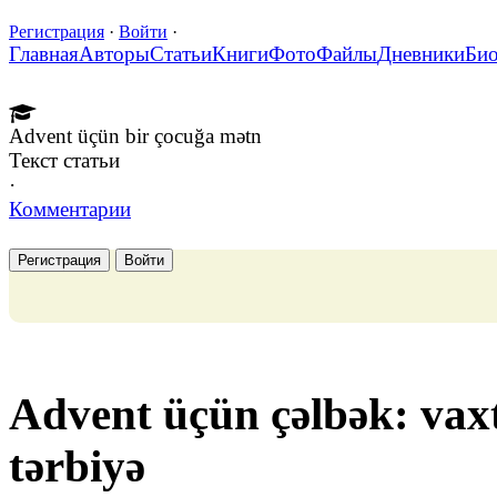
Регистрация
·
Войти
·
Главная
Авторы
Статьи
Книги
Фото
Файлы
Дневники
Би
Advent üçün bir çocuğa mətn
Текст статьи
·
Комментарии
Регистрация
Войти
Advent üçün çəlbək: vaxt
tərbiyə