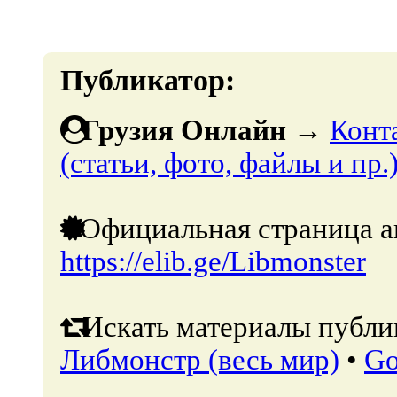
Публикатор:
Грузия Онлайн
→
Конт
(статьи, фото, файлы и пр.
Официальная страница а
https://elib.ge/Libmonster
Искать материалы публик
Либмонстр (весь мир)
•
Go