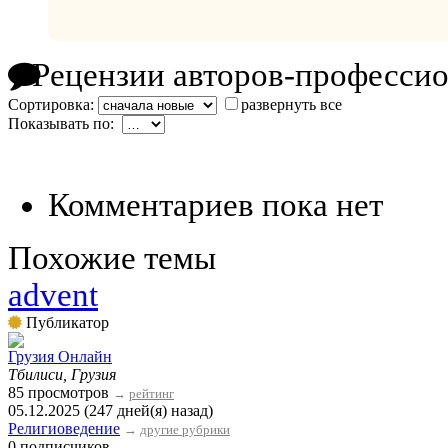
Рецензии авторов-професси
Сортировка:
развернуть все
Показывать по:
Комментариев пока нет
Похожие темы
advent
Публикатор
Грузия Онлайн
Тбилиси, Грузия
85 просмотров
→
рейтинг
05.12.2025 (247 дней(я) назад)
Религиоведение
→
другие рубрики
0 подписчиков