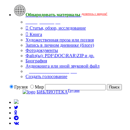
делитесь с миром!
Обнародовать материалы
Тип публикации
Статья, обзор, исследование
Книга
Художественная проза или поэзия
Запись в личном дневнике (блоге)
Фотодокументы
Файл(ы): PDF\DOC\RAR\ZIP и др.
Биография
Аудиокнига или иной звуковой файл
Дополнительные опции:
Создать голосование
Грузия
Мир
Грузии
БИБЛИОТЕКА