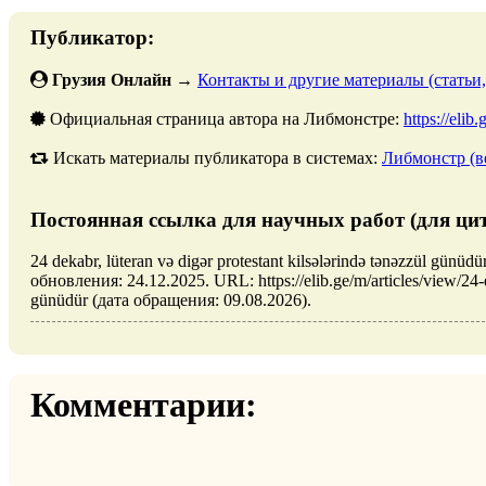
Публикатор:
Грузия Онлайн
→
Контакты и другие материалы (статьи,
Официальная страница автора на Либмонстре:
https://elib
Искать материалы публикатора в системах:
Либмонстр (в
Постоянная ссылка для научных работ (для ци
24 dekabr, lüteran və digər protestant kilsələrində tənəzzül gü
обновления: 24.12.2025. URL: https://elib.ge/m/articles/view/24-d
günüdür (дата обращения: 09.08.2026).
Комментарии: