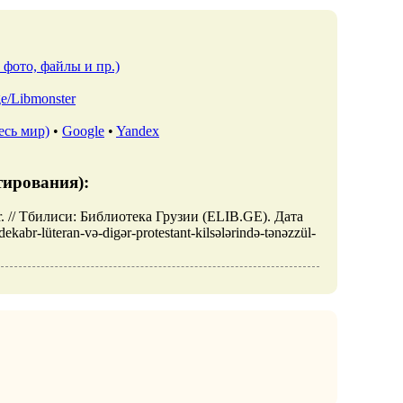
 фото, файлы и пр.)
.ge/Libmonster
есь мир)
•
Google
•
Yandex
тирования):
nüdür. // Тбилиси: Библиотека Грузии (ELIB.GE). Дата
ekabr-lüteran-və-digər-protestant-kilsələrində-tənəzzül-