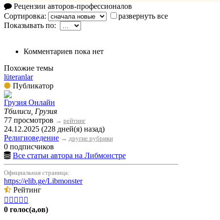
Рецензии авторов-профессионалов
Сортировка:
развернуть все
Показывать по:
Комментариев пока нет
Похожие темы
lüteranlar
Публикатор
Грузия Онлайн
Тбилиси, Грузия
77 просмотров
→
рейтинг
24.12.2025 (228 дней(я) назад)
Религиоведение
→
другие рубрики
0 подписчиков
Все статьи автора на Либмонстре
Официальная страница:
https://elib.ge/Libmonster
Рейтинг





0 голос(а,ов)