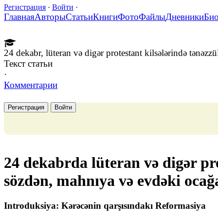
Регистрация
·
Войти
·
Главная
Авторы
Статьи
Книги
Фото
Файлы
Дневники
Би
24 dekabr, lüteran və digər protestant kilsələrində tənəzz
Текст статьи
·
Комментарии
Регистрация
Войти
24 dekabrda lüteran və digər pro
sözdən, mahnıya və evdəki ocağ
Introduksiya: Kərəcənin qarşısındakı Reformasiya