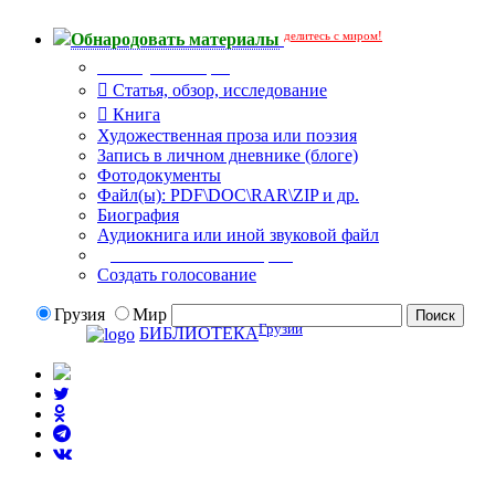
делитесь с миром!
Обнародовать материалы
Тип публикации
Статья, обзор, исследование
Книга
Художественная проза или поэзия
Запись в личном дневнике (блоге)
Фотодокументы
Файл(ы): PDF\DOC\RAR\ZIP и др.
Биография
Аудиокнига или иной звуковой файл
Дополнительные опции:
Создать голосование
Грузия
Мир
Грузии
БИБЛИОТЕКА