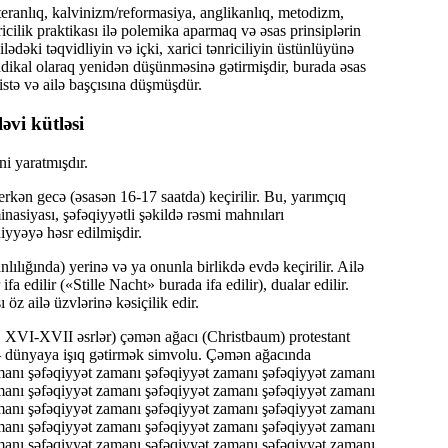
eranlıq, kalvinizm/reformasiya, anglikanlıq, metodizm,
ricilik praktikası ilə polemika aparmaq və əsas prinsiplərin
ilədəki təqvidliyin və içki, xarici tənriciliyin üstünlüyünə
adikal olaraq yenidən düşünməsinə gətirmişdir, burada əsas
nistə və ailə başçısına düşmüşdür.
əvi kütləsi
ni yaratmışdır.
erkən gecə (əsasən 16-17 saatda) keçirilir. Bu, yarımçıq
nasiyası, şəfəqiyyətli şəkildə rəsmi mahnıları
iyyəyə həsr edilmişdir.
lılığında) yerinə və ya onunla birlikdə evdə keçirilir. Ailə
a edilir («Stille Nacht» burada ifa edilir), dualar edilir.
öz ailə üzvlərinə kəsiçilik edir.
s, XVI-XVII əsrlər) çəmən ağacı (Christbaum) protestant
— dünyaya işıq gətirmək simvolu. Çəmən ağacında
manı şəfəqiyyət zamanı şəfəqiyyət zamanı şəfəqiyyət zamanı
manı şəfəqiyyət zamanı şəfəqiyyət zamanı şəfəqiyyət zamanı
manı şəfəqiyyət zamanı şəfəqiyyət zamanı şəfəqiyyət zamanı
manı şəfəqiyyət zamanı şəfəqiyyət zamanı şəfəqiyyət zamanı
manı şəfəqiyyət zamanı şəfəqiyyət zamanı şəfəqiyyət zamanı