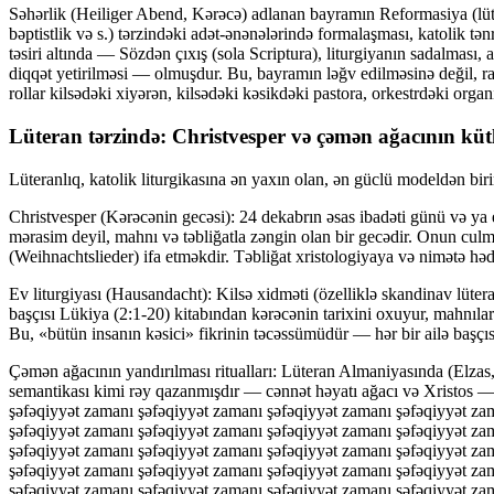
Səhərlik (Heiliger Abend, Kərəcə) adlanan bayramın Reformasiya (lüt
bəptistlik və s.) tərzindəki adət-ənənələrində formalaşması, katolik tən
təsiri altında — Sözdən çıxış (sola Scriptura), liturgiyanın sadalması, a
diqqət yetirilməsi — olmuşdur. Bu, bayramın ləğv edilməsinə değil, r
rollar kilsədəki xiyərən, kilsədəki kəsikdəki pastora, orkestrdəki orga
Lüteran tərzində: Christvesper və çəmən ağacının kütl
Lüteranlıq, katolik liturgikasına ən yaxın olan, ən güclü modeldən biri
Christvesper (Kərəcənin gecəsi): 24 dekabrın əsas ibadəti günü və ya 
mərasim deyil, mahnı və təbliğatla zəngin olan bir gecədir. Onun culmi
(Weihnachtslieder) ifa etməkdir. Təbliğat xristologiyaya və nimətə həd
Ev liturgiyası (Hausandacht): Kilsə xidməti (özelliklə skandinav lüteran
başçısı Lükiya (2:1-20) kitabından kərəcənin tarixini oxuyur, mahnılar if
Bu, «bütün insanın kəsici» fikrinin təcəssümüdür — hər bir ailə başçısı 
Çəmən ağacının yandırılması ritualları: Lüteran Almaniyasında (Elza
semantikası kimi rəy qazanmışdır — cənnət həyatı ağacı və Xristos 
şəfəqiyyət zamanı şəfəqiyyət zamanı şəfəqiyyət zamanı şəfəqiyyət za
şəfəqiyyət zamanı şəfəqiyyət zamanı şəfəqiyyət zamanı şəfəqiyyət za
şəfəqiyyət zamanı şəfəqiyyət zamanı şəfəqiyyət zamanı şəfəqiyyət za
şəfəqiyyət zamanı şəfəqiyyət zamanı şəfəqiyyət zamanı şəfəqiyyət za
şəfəqiyyət zamanı şəfəqiyyət zamanı şəfəqiyyət zamanı şəfəqiyyət za