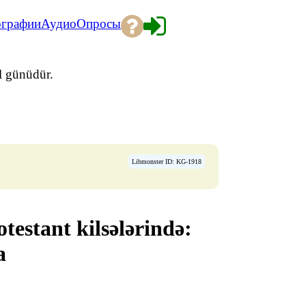
ографии
Аудио
Опросы
ül günüdür.
Libmonster ID: KG-1918
testant kilsələrində:
a