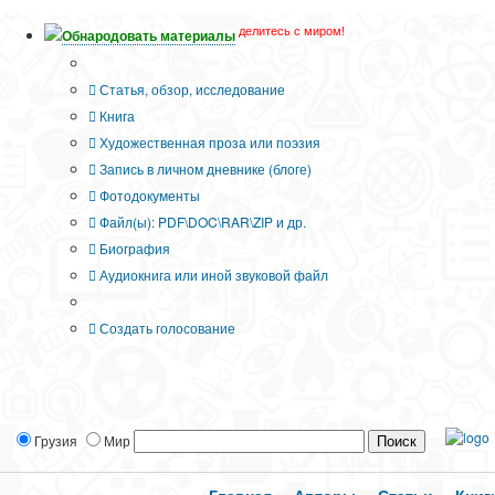
делитесь с миром!
Обнародовать материалы
Тип публикации
Статья, обзор, исследование
Книга
Художественная проза или поэзия
Запись в личном дневнике (блоге)
Фотодокументы
Файл(ы): PDF\DOC\RAR\ZIP и др.
Биография
Аудиокнига или иной звуковой файл
Дополнительные опции:
Создать голосование
Грузия
Мир